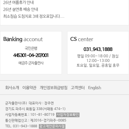
26년 여륨휴가 안내
26년 설연휴 배송 안내
최소침습 도침치료 3쇄 정오표입니다....
Banking
acconut
CS
center
국민은행
031.943.1888
445301-04-207001
평일 09:00~18:00 / 점심
12:00~13:00
예금주 군자출판사
토요일, 일요일, 공휴일 휴무
회사소개
이용약관
개인정보취급방침
고객센터
English
군자출판사(주)
대표이사 : 장주연
경기도 파주시 회동길 338(서패동 474-1)
사업자등록번호 : 101-81-80719
사업자정보확인
통신판매업신고 : 제2016-경기파주-0085
TEL. 031-943-1888
광고제안문의사절