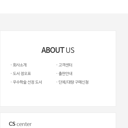
ABOUT
US
· 회사소개
· 고객센터
· 도서 정오표
· 출판안내
· 우수학술 선정 도서
· 단체/대량 구매신청
CS
center