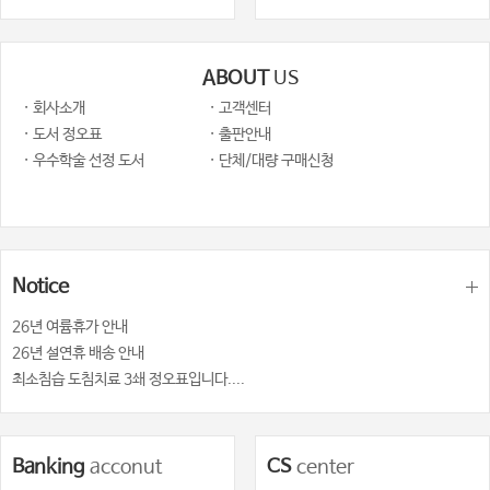
ABOUT
US
· 회사소개
· 고객센터
· 도서 정오표
· 출판안내
· 우수학술 선정 도서
· 단체/대량 구매신청
Notice
26년 여륨휴가 안내
26년 설연휴 배송 안내
최소침습 도침치료 3쇄 정오표입니다....
Banking
acconut
CS
center