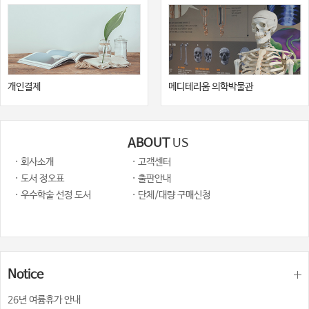
개인결제
메디테리움 의학박물관
ABOUT
US
· 회사소개
· 고객센터
· 도서 정오표
· 출판안내
· 우수학술 선정 도서
· 단체/대량 구매신청
Notice
26년 여륨휴가 안내