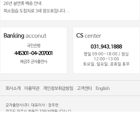
26년 설연휴 배송 안내
최소침습 도침치료 3쇄 정오표입니다....
Banking
acconut
CS
center
국민은행
031.943.1888
445301-04-207001
평일 09:00~18:00 / 점심
12:00~13:00
예금주 군자출판사
토요일, 일요일, 공휴일 휴무
회사소개
이용약관
개인정보취급방침
고객센터
English
군자출판사(주)
대표이사 : 장주연
경기도 파주시 회동길 338(서패동 474-1)
사업자등록번호 : 101-81-80719
사업자정보확인
통신판매업신고 : 제2016-경기파주-0085
TEL. 031-943-1888
광고제안문의사절
Copyright 2008-2026 KOONJA All Rights Reserved.