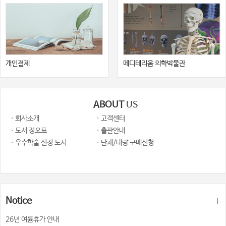
개인결제
메디테리움 의학박물관
ABOUT
US
· 회사소개
· 고객센터
· 도서 정오표
· 출판안내
· 우수학술 선정 도서
· 단체/대량 구매신청
Notice
26년 여륨휴가 안내