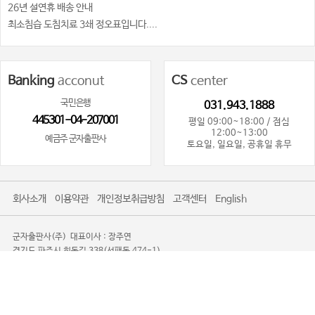
26년 설연휴 배송 안내
최소침습 도침치료 3쇄 정오표입니다....
Banking
acconut
CS
center
국민은행
031.943.1888
445301-04-207001
평일 09:00~18:00 / 점심
12:00~13:00
예금주 군자출판사
토요일, 일요일, 공휴일 휴무
회사소개
이용약관
개인정보취급방침
고객센터
English
군자출판사(주)
대표이사 : 장주연
경기도 파주시 회동길 338(서패동 474-1)
사업자등록번호 : 101-81-80719
사업자정보확인
통신판매업신고 : 제2016-경기파주-0085
TEL. 031-943-1888
광고제안문의사절
Copyright 2008-2026 KOONJA All Rights Reserved.