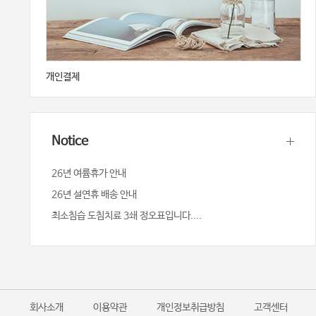
개인결제
Notice
26년 여륨휴가 안내
26년 설연휴 배송 안내
최소침습 도침치료 3쇄 정오표입니다....
회사소개
이용약관
개인정보취급방침
고객센터