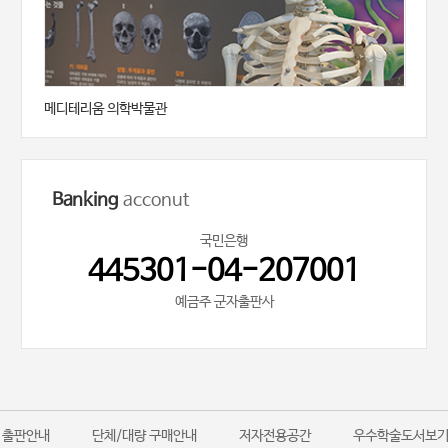
메디테리움 의학박물관
Banking
acconut
국민은행
445301-04-207001
예금주 군자출판사
출판안내
단체/대량 구매안내
저자전용공간
우수학술도서보