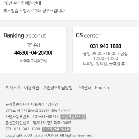
26년 설연휴 배송 안내
최소침습 도침치료 3쇄 정오표입니다....
Banking
acconut
CS
center
국민은행
031.943.1888
445301-04-207001
평일 09:00~18:00 / 점심
12:00~13:00
예금주 군자출판사
토요일, 일요일, 공휴일 휴무
회사소개
이용약관
개인정보취급방침
고객센터
English
군자출판사(주)
대표이사 : 장주연
경기도 파주시 회동길 338(서패동 474-1)
사업자등록번호 : 101-81-80719
사업자정보확인
통신판매업신고 : 제2016-경기파주-0085
TEL. 031-943-1888
광고제안문의사절
Copyright 2008-2026 KOONJA All Rights Reserved.