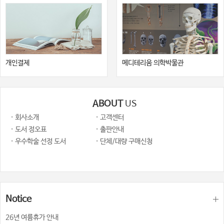
개인결제
메디테리움 의학박물관
ABOUT
US
· 회사소개
· 고객센터
· 도서 정오표
· 출판안내
· 우수학술 선정 도서
· 단체/대량 구매신청
Notice
26년 여륨휴가 안내