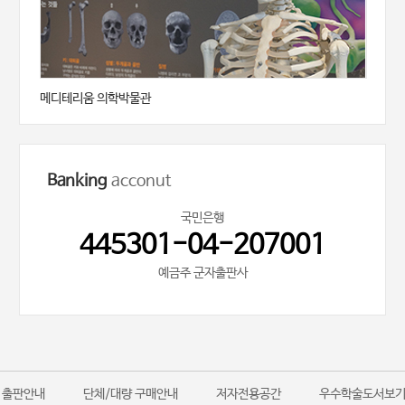
메디테리움 의학박물관
Banking
acconut
국민은행
445301-04-207001
예금주 군자출판사
출판안내
단체/대량 구매안내
저자전용공간
우수학술도서보