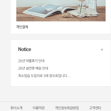
개인결제
Notice
26년 여륨휴가 안내
26년 설연휴 배송 안내
최소침습 도침치료 3쇄 정오표입니다....
회사소개
이용약관
개인정보취급방침
고객센터