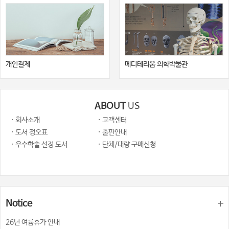
개인결제
메디테리움 의학박물관
ABOUT
US
· 회사소개
· 고객센터
· 도서 정오표
· 출판안내
· 우수학술 선정 도서
· 단체/대량 구매신청
Notice
26년 여륨휴가 안내