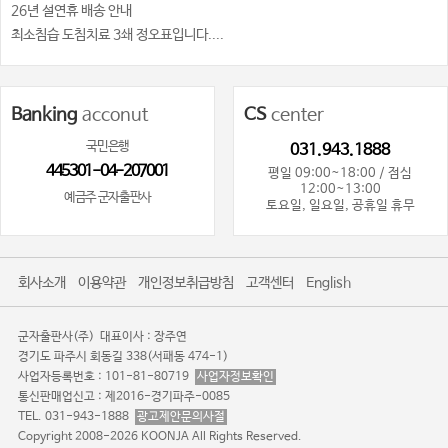
26년 설연휴 배송 안내
최소침습 도침치료 3쇄 정오표입니다....
Banking
acconut
CS
center
국민은행
031.943.1888
445301-04-207001
평일 09:00~18:00 / 점심
12:00~13:00
예금주 군자출판사
토요일, 일요일, 공휴일 휴무
회사소개
이용약관
개인정보취급방침
고객센터
English
군자출판사(주)
대표이사 : 장주연
경기도 파주시 회동길 338(서패동 474-1)
사업자등록번호 : 101-81-80719
사업자정보확인
통신판매업신고 : 제2016-경기파주-0085
TEL. 031-943-1888
광고제안문의사절
Copyright 2008-2026 KOONJA All Rights Reserved.