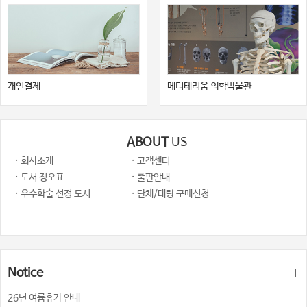
개인결제
메디테리움 의학박물관
ABOUT
US
· 회사소개
· 고객센터
· 도서 정오표
· 출판안내
· 우수학술 선정 도서
· 단체/대량 구매신청
Notice
26년 여륨휴가 안내