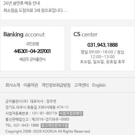
26년 설연휴 배송 안내
최소침습 도침치료 3쇄 정오표입니다....
Banking
acconut
CS
center
국민은행
031.943.1888
445301-04-207001
평일 09:00~18:00 / 점심
12:00~13:00
예금주 군자출판사
토요일, 일요일, 공휴일 휴무
회사소개
이용약관
개인정보취급방침
고객센터
English
군자출판사(주)
대표이사 : 장주연
경기도 파주시 회동길 338(서패동 474-1)
사업자등록번호 : 101-81-80719
사업자정보확인
통신판매업신고 : 제2016-경기파주-0085
TEL. 031-943-1888
광고제안문의사절
Copyright 2008-2026 KOONJA All Rights Reserved.