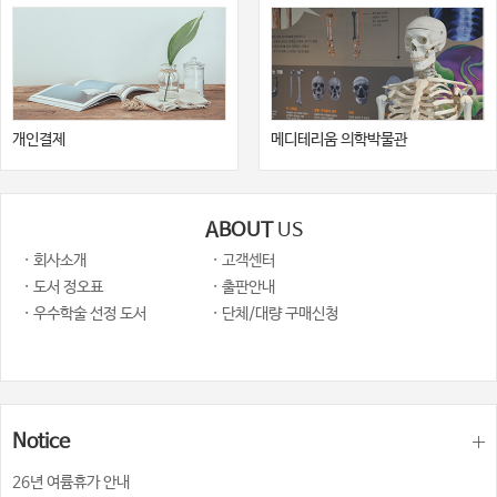
개인결제
메디테리움 의학박물관
ABOUT
US
· 회사소개
· 고객센터
· 도서 정오표
· 출판안내
· 우수학술 선정 도서
· 단체/대량 구매신청
Notice
26년 여륨휴가 안내