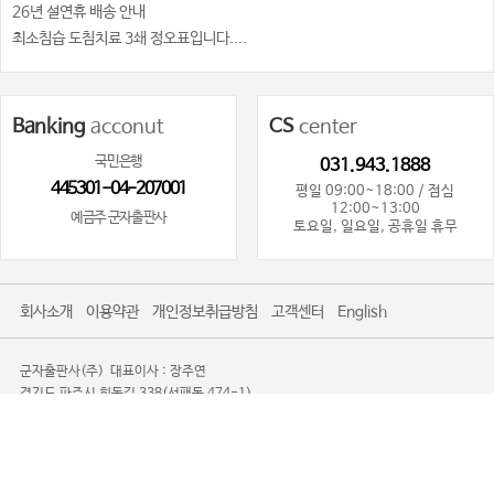
26년 설연휴 배송 안내
최소침습 도침치료 3쇄 정오표입니다....
Banking
acconut
CS
center
국민은행
031.943.1888
445301-04-207001
평일 09:00~18:00 / 점심
12:00~13:00
예금주 군자출판사
토요일, 일요일, 공휴일 휴무
회사소개
이용약관
개인정보취급방침
고객센터
English
군자출판사(주)
대표이사 : 장주연
경기도 파주시 회동길 338(서패동 474-1)
사업자등록번호 : 101-81-80719
사업자정보확인
통신판매업신고 : 제2016-경기파주-0085
TEL. 031-943-1888
광고제안문의사절
Copyright 2008-2026 KOONJA All Rights Reserved.