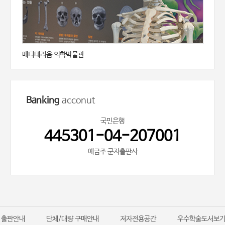
메디테리움 의학박물관
Banking
acconut
국민은행
445301-04-207001
예금주 군자출판사
출판안내
단체/대량 구매안내
저자전용공간
우수학술도서보