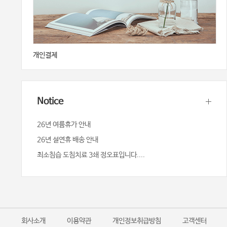
개인결제
Notice
26년 여륨휴가 안내
26년 설연휴 배송 안내
최소침습 도침치료 3쇄 정오표입니다....
회사소개
이용약관
개인정보취급방침
고객센터