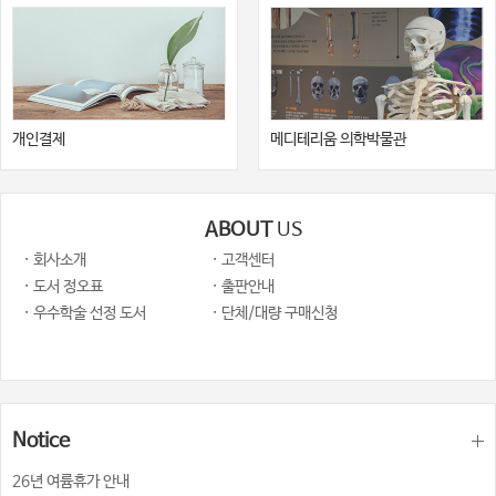
개인결제
메디테리움 의학박물관
ABOUT
US
· 회사소개
· 고객센터
· 도서 정오표
· 출판안내
· 우수학술 선정 도서
· 단체/대량 구매신청
Notice
26년 여륨휴가 안내