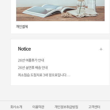
개인결제
Notice
26년 여륨휴가 안내
26년 설연휴 배송 안내
최소침습 도침치료 3쇄 정오표입니다....
회사소개
이용약관
개인정보취급방침
고객센터