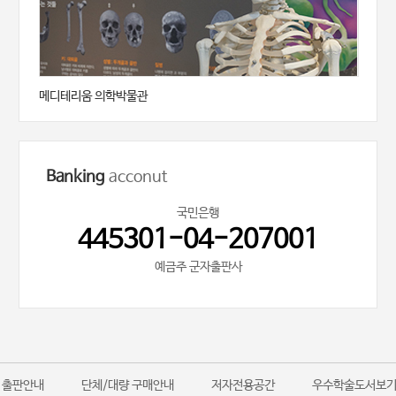
메디테리움 의학박물관
Banking
acconut
국민은행
445301-04-207001
예금주 군자출판사
출판안내
단체/대량 구매안내
저자전용공간
우수학술도서보