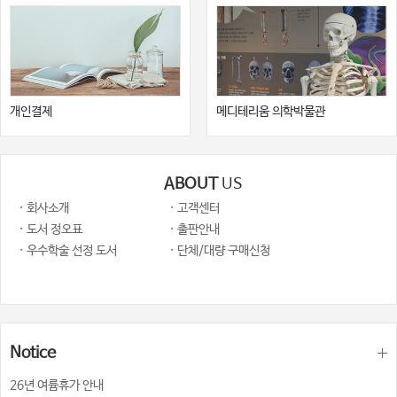
개인결제
메디테리움 의학박물관
ABOUT
US
· 회사소개
· 고객센터
· 도서 정오표
· 출판안내
· 우수학술 선정 도서
· 단체/대량 구매신청
Notice
26년 여륨휴가 안내