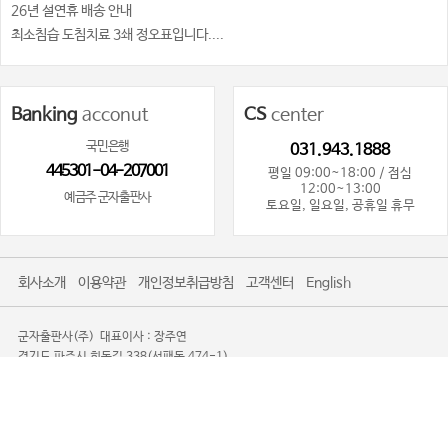
26년 설연휴 배송 안내
최소침습 도침치료 3쇄 정오표입니다....
Banking
acconut
CS
center
국민은행
031.943.1888
445301-04-207001
평일 09:00~18:00 / 점심
12:00~13:00
예금주 군자출판사
토요일, 일요일, 공휴일 휴무
회사소개
이용약관
개인정보취급방침
고객센터
English
군자출판사(주)
대표이사 : 장주연
경기도 파주시 회동길 338(서패동 474-1)
사업자등록번호 : 101-81-80719
사업자정보확인
통신판매업신고 : 제2016-경기파주-0085
TEL. 031-943-1888
광고제안문의사절
Copyright 2008-2026 KOONJA All Rights Reserved.