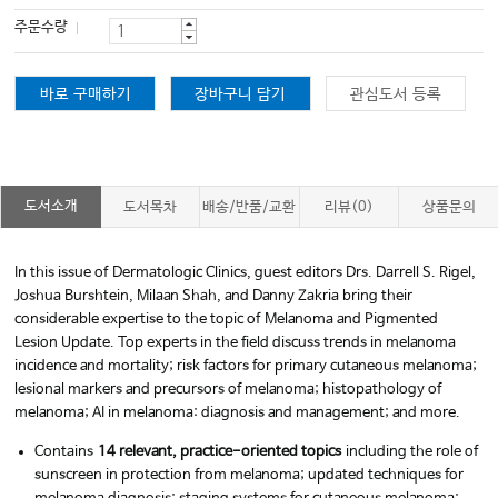
주문수량
바로 구매하기
장바구니 담기
관심도서 등록
도서소개
도서목차
배송/반품/교환
리뷰(0)
상품문의
In this issue of
Dermatologic Clinics
, guest editors Drs. Darrell S. Rigel,
Joshua Burshtein, Milaan Shah, and Danny Zakria bring their
considerable expertise to the topic of
Melanoma and Pigmented
Lesion Update
. Top experts in the field discuss trends in melanoma
incidence and mortality; risk factors for primary cutaneous melanoma;
lesional markers and precursors of melanoma; histopathology of
melanoma; AI in melanoma: diagnosis and management; and more.
Contains
14 relevant, practice-oriented topics
including the role of
sunscreen in protection from melanoma; updated techniques for