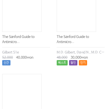
The Sanford Guide to
The Sanford Guide to
Antimicro...
Antimicro...
Gilbert 51e
M.D. Gilbert, David N., M.D. Chambers, Henry F., M.D. Eliopoulos, George M., M.D. Saag, Michael S., M.D. Pavia, Andrew T.
52,000
40,000won
48,000
30,000won
신간
베스트
할인
인기