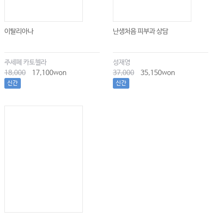
이탈리아나
난생처음 피부과 상담
주세페 카토첼라
성재영
18,000
17,100won
37,000
35,150won
신간
신간