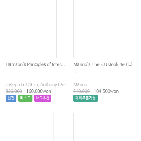
Harrison`s Principles of Inter...
Marino`s The ICU Book,4e (IE)
...
Joseph Loscalzo, Anthony Fauci, Dennis Kasper, Stephen Hauser, Dan Longo, J. Larry Jameson
Marino
320,000
160,000won
110,000
104,500won
신간
베스트
MD추천
해외주문가능