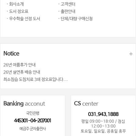
· 회사소개
· 고객센터
· 도서 정오표
· 출판안내
· 우수학술 선정 도서
· 단체/대량 구매신청
Notice
26년 여륨휴가 안내
26년 설연휴 배송 안내
최소침습 도침치료 3쇄 정오표입니다....
Banking
acconut
CS
center
국민은행
031.943.1888
445301-04-207001
평일 09:00~18:00 / 점심
12:00~13:00
예금주 군자출판사
토요일, 일요일, 공휴일 휴무