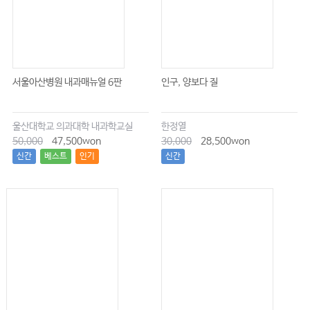
서울아산병원 내과매뉴얼 6판
인구, 양보다 질
울산대학교 의과대학 내과학교실
한정열
50,000
47,500won
30,000
28,500won
신간
베스트
인기
신간