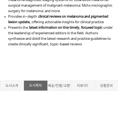
melanoma diagnosis; staging systems for cutaneous melanoma;
surgical management of malignant melanoma; Mohs micrographic
surgery for melanoma; and more
Provides in-depth
clinical reviews on melanoma and pigmented
lesion update,
offering actionable insights for clinical practice
Presents the
latest information on this timely, focused topic
under
the leadership of experienced editors in the field. Authors
synthesize and distill the latest research and practice guidelines to
create clinically significant, topic-based reviews
도서목차
도서소개
배송/반품/교환
리뷰(0)
상품문의