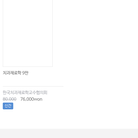
치과재료학 9판
한국치과재료학교수협의회
80,000
76,000won
신간