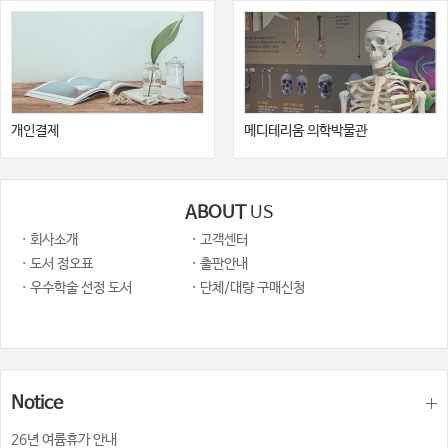
개인결제
메디테리움 의학박물관
ABOUT
US
· 회사소개
· 고객센터
· 도서 정오표
· 출판안내
· 우수학술 선정 도서
· 단체/대량 구매신청
Notice
26년 여륨휴가 안내