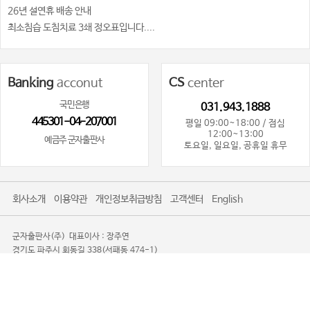
26년 설연휴 배송 안내
최소침습 도침치료 3쇄 정오표입니다....
Banking
acconut
CS
center
국민은행
031.943.1888
445301-04-207001
평일 09:00~18:00 / 점심
12:00~13:00
예금주 군자출판사
토요일, 일요일, 공휴일 휴무
회사소개
이용약관
개인정보취급방침
고객센터
English
군자출판사(주)
대표이사 : 장주연
경기도 파주시 회동길 338(서패동 474-1)
사업자등록번호 : 101-81-80719
사업자정보확인
통신판매업신고 : 제2016-경기파주-0085
TEL. 031-943-1888
광고제안문의사절
Copyright 2008-2026 KOONJA All Rights Reserved.