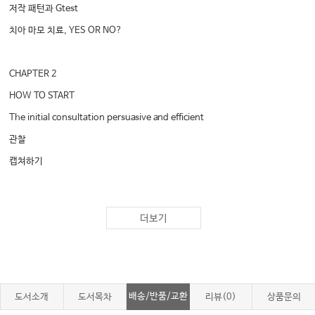
저작 패턴과 Gtest
치아 마모 치료, YES OR NO?
CHAPTER 2
HOW TO START
The initial consultation persuasive and efficient
관찰
캡쳐하기
CHAPTER 3
더보기
HOW TO DO
Functional and esthetic stabilization of the patient
3STEP 테크닉
STEP 1 심미적 분석
배송/반품/교환
도서소개
도서목차
리뷰(0)
상품문의
STEP 2 구치부 지지