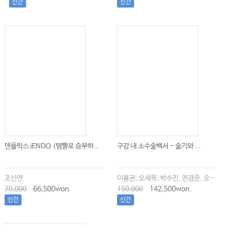
신간
신간
덴플릭스 iENDO (템빨로 승부하...
구강 내 소수술백서 - 술기와 ...
조신연
이용권, 오세목, 박수진, 천경준, 오한솔
70,000
66,500won
150,000
142,500won
신간
신간