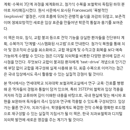
계획·수복의 3단계 과정을 체계화하고, 첨가식 수복을 보철학의 독립된 하위 분
야로 자리매김시켰다. 원서 서문에서 묘사된 Francesca의 ‘폭발적인
(explosive)’ 열정은, 시대 흐름에 뒤처진 관행적 술식을 과감히 뒤엎고, 보존적
이며 생체모방적인 새로운 임상 표준을 만들어낸 학문적 통찰과 용기를 보여준
다.
이 책은 마모, 침식, 교합 붕괴 등으로 전악 기능을 상실한 환자들을 진단부터 계
획, 수복까지 ‘단계별·시스템화된 사고법’으로 안내한다. 첨가식 복원을 통해 치
아 및 경조직의 손실을 최소화하고, 교합 재설계 및 수직고경 회복을 보다 예측
가능하게 수행할 수 있다는 점은 디지털 치의학을 비롯한 다양한 분야에 깊은 시
사점을 던진다. 무엇보다 교합이 붕괴된 환자에게 ‘test-drive’ 개념으로 단기간
에 부담 없이 교합을 재구성해 실제 사용해 본 뒤, 최종 수복으로 이어가는 접근
은 국내 임상에서도 즉시 활용할 수 있는 실질적 강점이 될 것이다.
본 역서에서는 연세대학교 치과대학 보철과학교실에서 연구·교육·진료를 병행
해 온 역자들의 경험과 통찰이 담겨 있으며, 특히 3STEP의 철학과 임상 적용을
저자와 직접 교류하며 깊이 이해한 내용을 바탕으로, 국내 현실에 맞는 예시와 표
현을 보완하여 독자들이 즉시 임상과 연구에 적용할 수 있도록 구성되었다. 임상
가는 물론 연구자, 치과기공사, 학생들에게도 복잡한 전악 수복을 명확한 로드맵
으로 재구성할 수 있는 실질적 지침서가 될 이 책은, 한국 치과보철학과 디지털
치의학 발전에 새로운 영감을 주는 계기가 될 것이다.