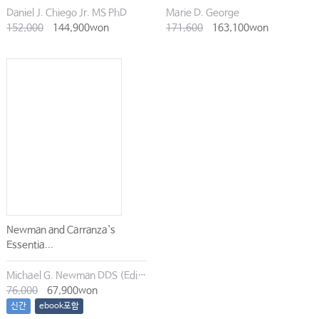
Daniel J. Chiego Jr. MS PhD
Marie D. George
152,000
144,900won
171,600
163,100won
Newman and Carranza`s
Essentia...
Michael G. Newman DDS (Editor), Irina Dragan (Editor), Satheesh Elangovan BDS DSc DMSc (Editor), Archana K. Karan (Editor)
76,000
67,900won
신간
ebook포함