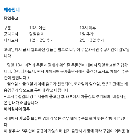
CONTROL VISIT The follow-up
배송안내
STEP 3 전치부 접착성 부가 복원(A3R)
당일출고
구분
13시 이전
13시 이후
군자도서
당일출고
1일 추가
CHAPTER 4
타사도서
1일 ~ 2일 추가
2일 ~ 3일 추가
HOW TO PLAN
고객님께서 급히 필요하신 상품은 별도로 나누어 주문하시면 수령시간이 절약됩
A digital 3step protoco
니다.
3STEP CONTROL OF THE DIGITAL WORKFLOW
- 당일 13시 이전에 주문과 결제가 확인된 주문건에 대해서 당일출고를 진행합
니다. (단, 타사도서, 원서 제외되며 군자출판사에서 출간된 도서로 이뤄진 주문
건에 한합니다.)
CHAPTER 5
- 월요일 ~ 금요일 사이에 출고가 진행되며, 토요일과 일요일, 연휴기간에는 배
송업무가 없으므로 구매에 참고 바랍니다.
WHAT NEXT
- 도서수령일의 경우 제품이 출고된 후 하루에서 이틀정도 추가되며, 배송시간
Completion of the full-mouth rehabilitation
은 안내가 어렵습니다.
해외원서의 경우
FOLLOW THE FINGER
국내에서 재고를 보유한 업체가 없는 경우 해외주문을 해야 하는 상황이 생깁니
EVOLUTION
다.
이 경우 4~5주 안에 공급이 가능하며 현지 출판사 사정에 따라 구입이 어려운 경