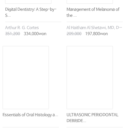
Digital Dentistry: A Step-by-
Management of Melanoma of
S...
the ...
Arthur R. G. Cortes
Al Haitham Al Shetawi, MD, DMD
351,200
334,000won
209,000
197,800won
Essentials of Oral Histology a...
ULTRASONIC PERIODONTAL
DEBRIDE...