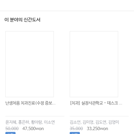
이 분야의 신간도서
난생처음 치과진료(수정 증보...
[치과] 실장사관학교 - 데스크 ...
윤지혜, 홍은하, 황아람, 이소연
김소언, 김미영, 김도연, 김영미
50,000
47,500won
35,000
33,250won