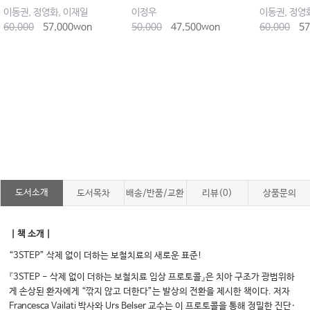
이동권, 정영화, 이재일
이정우
이동권, 정영
60,000
57,000won
50,000
47,500won
60,000
57
도서소개
도서목차
배송/반품/교환
리뷰(0)
상품문의
｜책 소개｜
“3STEP” 삭제 없이 더하는 보철치료의 새로운 표준!
『3STEP - 삭제 없이 더하는 보철치료 임상 프로토콜』은 치아 구조가 광범위하
게 손상된 환자에게 “깎지 않고 더한다”는 발상의 전환을 제시한 책이다. 저자
Francesca Vailati 박사와 Urs Belser 교수는 이 프로토콜을 통해 정밀한 진단·