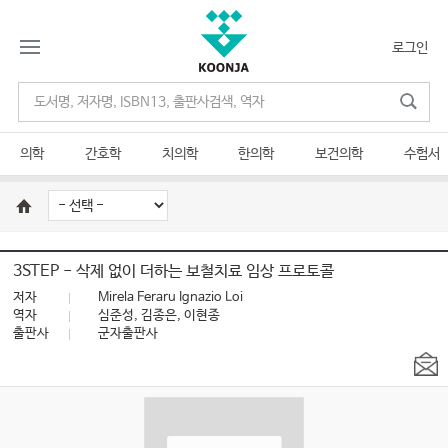
로그인
의학
간호학
치의학
한의학
보건의학
수험서
3STEP - 삭제 없이 더하는 보철치료 임상 프로토콜
저자
Mirela Feraru Ignazio Loi
역자
심준성, 김종은, 이현종
출판사
군자출판사