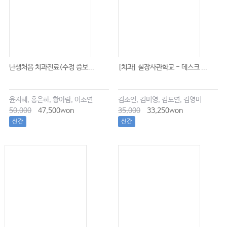
난생처음 치과진료(수정 증보...
[치과] 실장사관학교 - 데스크 ...
윤지혜, 홍은하, 황아람, 이소연
김소언, 김미영, 김도연, 김영미
50,000
47,500won
35,000
33,250won
신간
신간