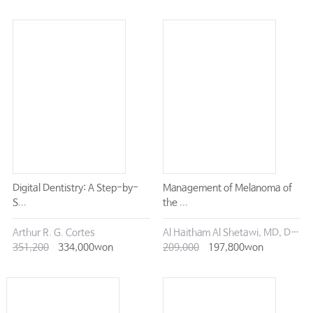
Digital Dentistry: A Step-by-
Management of Melanoma of
S...
the ...
Arthur R. G. Cortes
Al Haitham Al Shetawi, MD, DMD
351,200
334,000won
209,000
197,800won