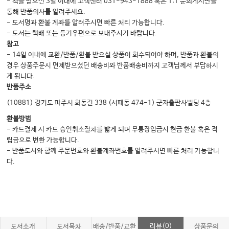
- 책을 받으신 3일 이내에 고객센터 031-943-1888 혹은 1:1 문의게시판을
통해 반품의사를 알려주세요.
- 도서명과 환불 계좌를 알려주시면 빠른 처리 가능합니다.
- 도서는 택배 또는 등기우편으로 보내주시기 바랍니다.
참고
- 14일 이내에 교환/반품/환불 받으실 상품이 회수되어야 하며, 반품과 환불의
경우 상품주문시 면제받으셨던 배송비와 반품배송비까지 고객님께서 부담하시
게 됩니다.
반품주소
(10881) 경기도 파주시 회동길 338 (서패동 474-1) 군자출판사빌딩 4층
환불방법
- 카드결제 시 카드 승인취소절차를 밟게 되며 무통장입금시 현금 환불 혹은 적
립금으로 변환 가능합니다.
- 반품도서와 함께 주문번호와 환불계좌번호를 알려주시면 빠른 처리 가능합니
다.
리뷰(0)
도서소개
도서목차
배송/반품/교환
상품문의