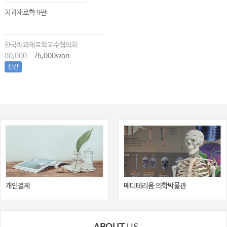
치과재료학 9판
한국치과재료학교수협의회
80,000
76,000won
신간
개인결제
메디테리움 의학박물관