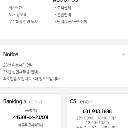
ABOUT
US
· 회사소개
· 고객센터
· 도서 정오표
· 출판안내
· 우수학술 선정 도서
· 단체/대량 구매신청
Notice
26년 여륨휴가 안내
26년 설연휴 배송 안내
최소침습 도침치료 3쇄 정오표입니다....
Banking
acconut
CS
center
국민은행
031.943.1888
445301-04-207001
평일 09:00~18:00 / 점심
12:00~13:00
예금주 군자출판사
토요일, 일요일, 공휴일 휴무