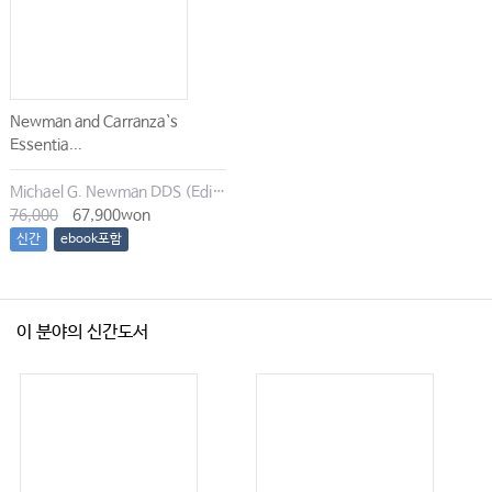
Newman and Carranza`s
Essentia...
Michael G. Newman DDS (Editor), Irina Dragan (Editor), Satheesh Elangovan BDS DSc DMSc (Editor), Archana K. Karan (Editor)
76,000
67,900won
신간
ebook포함
이 분야의 신간도서