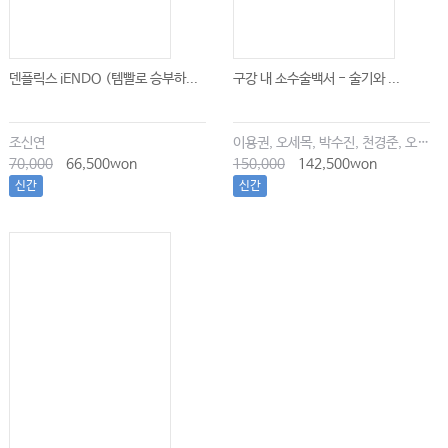
덴플릭스 iENDO (템빨로 승부하...
구강 내 소수술백서 - 술기와 ...
조신연
이용권, 오세목, 박수진, 천경준, 오한솔
70,000
66,500won
150,000
142,500won
신간
신간