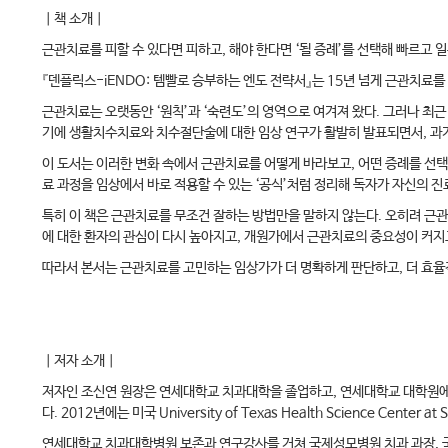
｜책 소개｜
근관치료를 피할 수 있다면 피하고, 해야 한다면 ‘될 증례’를 선택해 빠르고 
『덴플릭스-iENDO: 템빨로 승부하는 엔도 전략서』는 15년 넘게 근관치료
근관치료는 오랫동안 ‘원칙’과 ‘숙련도’의 영역으로 여겨져 왔다. 그러나 최근 나
기에 생활치수치료와 치수절단술에 대한 임상 연구가 활발히 발표되면서, 과
이 도서는 이러한 변화 속에서 근관치료를 어떻게 바라보고, 어떤 증례를 선택
료 과정을 임상에서 바로 적용할 수 있는 ‘공식’처럼 정리해 독자가 자신의 진
특히 이 책은 근관치료를 무조건 잘하는 방법만을 말하지 않는다. 오히려 근관
에 대한 환자의 관심이 다시 높아지고, 개원가에서 근관치료의 중요성이 커지
따라서 본서는 근관치료를 고민하는 임상가가 더 명확하게 판단하고, 더 효율
｜저자 소개｜
저자인 조신연 원장은 연세대학교 치과대학을 졸업하고, 연세대학교 대학원에
다. 2012년에는 미국 University of Texas Health Science Ce
연세대학교 치과대학병원 보존과 연구강사를 거쳐 국제성모병원 치과 과장, 