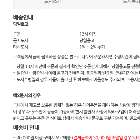
도서소개
도서목
Chapter 5. 세상 간편하나 조심해야 할 충전
배송안내
당일출고
PART IV 부록 - 조원장 엔도 키트에 들어있는 잇템들
구분
13시 이전
군자도서
당일출고
타사도서
1일 ~ 2일 추가
고객님께서 급히 필요하신 상품은 별도로 나누어 주문하시면 수령시간이 절
- 당일 13시 이전에 주문과 결제가 확인된 주문건에 대해서 당일출고를 진행
- 월요일 ~ 금요일 사이에 출고가 진행되며, 토요일과 일요일, 연휴기간에는
- 도서수령일의 경우 제품이 출고된 후 하루에서 이틀정도 추가되며, 배송시
해외원서의 경우
국내에서 재고를 보유한 업체가 없는 경우 해외주문을 해야 하는 상황이 생깁
이 경우 4~5주 안에 공급이 가능하며 현지 출판사 사정에 따라 구입이 어려운
# 재고 유무는 주문 전 사이트 상에서 배송 안내 문구로 구분 가능하며, 필요
배송비 안내
- 30,000원 이상 구매시 무료배송
(결제금액이 30,000원 미만일 경우 3