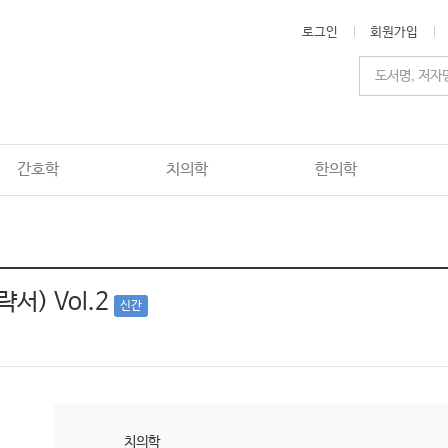
로그인
회원가입
간호학
치의학
한의학
서) Vol.2
신간
치의학