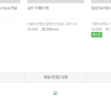
or Book 한글
실전 기계환기법
임상진료지침 
서울아산병원 중환자진료팀 고윤석 외
가톨릭대학교 
30,000
28,500won
50,000
47,
베스트
차
배송/반품/교환