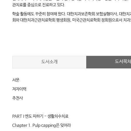
관치료를 중심으로 진료하고 있다.
학술 활동에도 꾸준히 참여해 왔다. 대한치과보존학회 보험실행이사, 대한
회와 대한치과근관치료학회 평생회원, 미국근관치료학회 정회원으로서 치과보
도서목
도서소개
서문
저자이력
추천사
PART I 엔도 피하기 - 생활치수치료
Chapter 1. Pulp capping은 잊어라