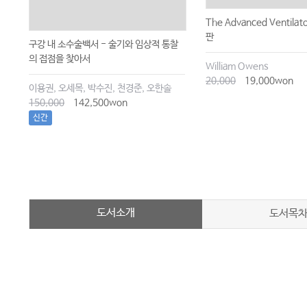
The Advanced Ventilat
판
구강 내 소수술백서 - 술기와 임상적 통찰
의 접점을 찾아서
William Owens
20,000
19,000won
이용권, 오세목, 박수진, 천경준, 오한솔
150,000
142,500won
신간
도서소개
도서목