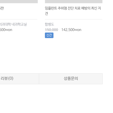
6판
임플란트 주위염 진단 치료 예방의 최신 지
임
견
an
의과대학 내과학교실
함병도
가
500won
150,000
142,500won
3
신간
리뷰(0)
상품문의