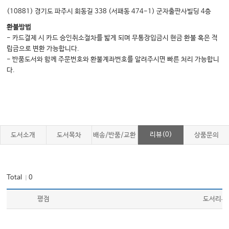
(10881) 경기도 파주시 회동길 338 (서패동 474-1) 군자출판사빌딩 4층
환불방법
- 카드결제 시 카드 승인취소절차를 밟게 되며 무통장입금시 현금 환불 혹은 적
립금으로 변환 가능합니다.
- 반품도서와 함께 주문번호와 환불계좌번호를 알려주시면 빠른 처리 가능합니
다.
리뷰(0)
도서소개
도서목차
배송/반품/교환
상품문의
Total
0
｜
평점
도서리뷰