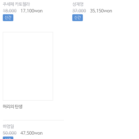
주세페 카토첼라
성재영
18,000
17,100won
37,000
35,150won
신간
신간
머리의 탄생
하영일
50,000
47,500won