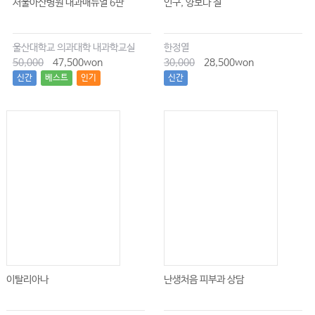
서울아산병원 내과매뉴얼 6판
인구, 양보다 질
울산대학교 의과대학 내과학교실
한정열
50,000
47,500won
30,000
28,500won
신간
베스트
인기
신간
이탈리아나
난생처음 피부과 상담