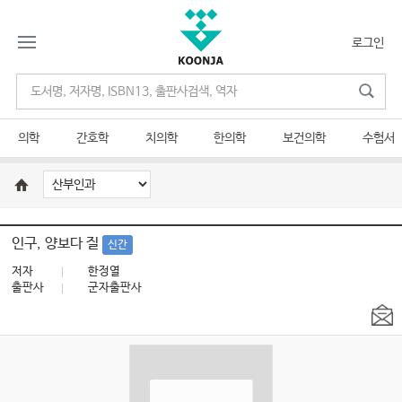
로그인
의학
간호학
치의학
한의학
보건의학
수험서
인구, 양보다 질
신간
저자
한정열
출판사
군자출판사