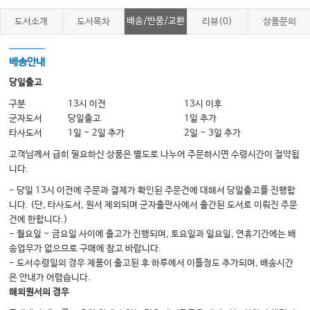
1. 프랑스: 가족 계수제와 보육 인프라
배송/반품/교환
도서소개
도서목차
리뷰(0)
상품문의
2. 스웨덴: 양성평등 육아 정책
3. 독일: 유연한 육아휴직과 보육 지원
배송안내
4. 캐나다: 포괄적 육아휴직
당일출고
5. 일본: 일·가정 양립 제도 강화
구분
13시 이전
13시 이후
군자도서
당일출고
1일 추가
타사도서
1일 ~ 2일 추가
2일 ~ 3일 추가
CHAPTER 6
고객님께서 급히 필요하신 상품은 별도로 나누어 주문하시면 수령시간이 절약됩
니다.
CHAPTER 7
- 당일 13시 이전에 주문과 결제가 확인된 주문건에 대해서 당일출고를 진행합
니다. (단, 타사도서, 원서 제외되며 군자출판사에서 출간된 도서로 이뤄진 주문
1. 경제 성장과 생산성 향상
건에 한합니다.)
2. 고령사회 대비 전략
- 월요일 ~ 금요일 사이에 출고가 진행되며, 토요일과 일요일, 연휴기간에는 배
송업무가 없으므로 구매에 참고 바랍니다.
3. 삶의 질 제고와 세대 간 선순환 구조
- 도서수령일의 경우 제품이 출고된 후 하루에서 이틀정도 추가되며, 배송시간
은 안내가 어렵습니다.
해외원서의 경우
CHAPTER 8