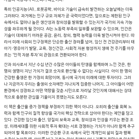
특히 인공지능(AI), 로봇공학, 바이오 기술이 급속히 발전하는 오늘날에는 더욱
그러하다. 과거에는 인구 규모 자체가 곧 국력이었다면, 앞으로는 제한된 인구
속에서도 얼마나 높은 생산성과 창의성을 발휘할 수 있는지가 국가의 지속 가능
성을 좌우하게 될 것이다. AI는 노동력 부족의 일부를 보완할 수 있으며, 인간은
기술이 대체하기 어려운 공감, 윤리, 창의, 협력 능력을 더욱 발전시켜야 한다. 따
라서 미래 사회의 인구정책은 단순한 출산 장려를 넘어, 임신 전 건강관리부터 태
아기·영유아기 발달, 교육, 정신건강, 사회적 자본 형성까지 생애 전 주기를 아우
르는 ‘인적 자본 투자`의 관점으로 전환되어야 한다.
산과 의사로서 지난 수십 년간 수많은 아이들의 탄생을 함께하며 느낀 것은, 한
명의 생명이 지닌 가치가 결코 숫자로 환산될 수 없다는 사실이다. 아이 한 명의
건강한 출생은 한 가정의 희망이며, 동시에 국가의 미래에 대한 투자이다. 그러
나 지금까지 우리는 출생의 숫자에만 지나치게 집중한 나머지, 그 아이들이 어떤
환경에서 성장하고 어떤 역량을 갖춘 시민으로 자라날 것인지에 대해서는 상대
적으로 충분한 관심을 기울이지 못했는지도 모른다.
이 책은 출산율 증가 정책을 부정하기 위한 책이 아니다. 오히려 출산율 회복 노
력과 함께 인구의 질적 향상을 국가의 핵심 전략으로 삼아야 한다는 제안을 담고
있다. 건강한 임신과 출산, 양질의 보육과 교육, 창의성과 인성을 키우는 환경 조
성, 미래세대를 위한 사회적 투자 확대는 서로 경쟁하는 가치가 아니라 함께 추구
되어야 할 목표이다. 이러한 선순환 구조 속에서 국민 개개인의 삶의 질과 행복