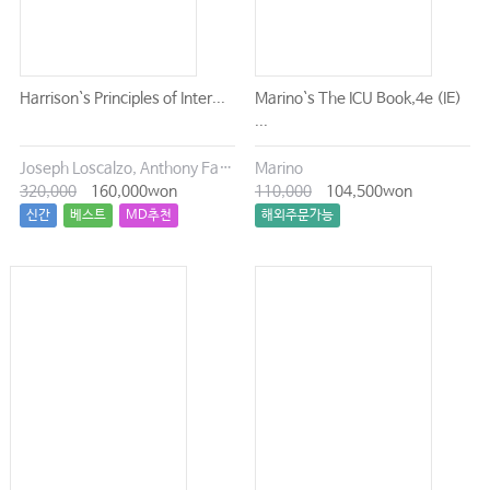
Harrison`s Principles of Inter...
Marino`s The ICU Book,4e (IE)
...
Joseph Loscalzo, Anthony Fauci, Dennis Kasper, Stephen Hauser, Dan Longo, J. Larry Jameson
Marino
320,000
160,000won
110,000
104,500won
신간
베스트
MD추천
해외주문가능