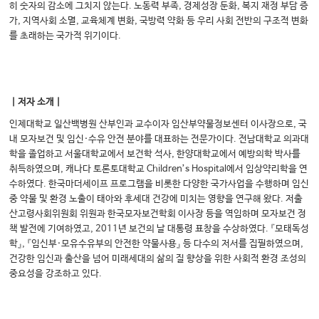
히 숫자의 감소에 그치지 않는다. 노동력 부족, 경제성장 둔화, 복지 재정 부담 증
가, 지역사회 소멸, 교육체계 변화, 국방력 약화 등 우리 사회 전반의 구조적 변화
를 초래하는 국가적 위기이다.
｜저자 소개｜
인제대학교 일산백병원 산부인과 교수이자 임산부약물정보센터 이사장으로, 국
내 모자보건 및 임신·수유 안전 분야를 대표하는 전문가이다. 전남대학교 의과대
학을 졸업하고 서울대학교에서 보건학 석사, 한양대학교에서 예방의학 박사를
취득하였으며, 캐나다 토론토대학교 Children’s Hospital에서 임상약리학을 연
수하였다. 한국마더세이프 프로그램을 비롯한 다양한 국가사업을 수행하며 임신
중 약물 및 환경 노출이 태아와 후세대 건강에 미치는 영향을 연구해 왔다. 저출
산고령사회위원회 위원과 한국모자보건학회 이사장 등을 역임하며 모자보건 정
책 발전에 기여하였고, 2011년 보건의 날 대통령 표창을 수상하였다. 『모태독성
학』, 『임신부·모유수유부의 안전한 약물사용』 등 다수의 저서를 집필하였으며,
건강한 임신과 출산을 넘어 미래세대의 삶의 질 향상을 위한 사회적 환경 조성의
중요성을 강조하고 있다.