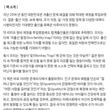
｜책 소개｜
지난 20여 년 동안 대한민국은 저출산 문제 해결을 위해 막대한 재정을 투입하였
다. 결혼·출산 지원, 보육 확대, 주거 지원, 일·가정 양립 정책 등 다양한 대책이
시행되었지만 기대했던 출산율 회복은 이루어지지 못했다.
약 400조 원의 재정을 투입했음에도 합계출산율은 0점대로 추락했다. 우리는
이제 ‘저출산 함정(low fertility trap)’이라는 전례 없는 현실 앞에 서 있다. 출산
율 제고를 위한 노력의 가치를 부정할 수는 없지만, 동일한 처방의 반복만으로는
지속 가능한 미래를 기대하기 어렵다.
혹시 우리는 ‘원숭이 덫(Monkey Trap)’에 갇혀 있는 것은 아닐까? 좁은 항아
리 속 먹이를 움켜쥔 채 손을 놓지 못해 결국 자유를 잃는 원숭이처럼, 익숙한 해
법과 기존의 사고방식을 내려놓지 못한 채 스스로 선택의 폭을 좁히고 있는 것은
아닌지 돌아볼 필요가 있다.
이 책은 바로 이러한 문제의식에서 출발하였다. 인구 문제의 해법을 단순히 “얼
마나 많이 낳을 것인가”라는 양(quantity)의 관점에서만 바라볼 것이 아니라,
“어떤 사람을 길러낼 것인가”라는 질(quality)의 관점으로 확장해 보자는 제안
이다. 출생아 수를 늘리는 것만큼 중요한 것은 태어나는 아이들이 건강하게 성장
하고, 창의성과 공감 능력을 갖추며, 급변하는 미래사회에서 자신의 잠재력을 충
분히 발휘할 수 있도록 돕는 일이다. 결국 국가의 경쟁력은 사람의 수가 아니라
사람의 역량에서 비롯되기 때문이다.