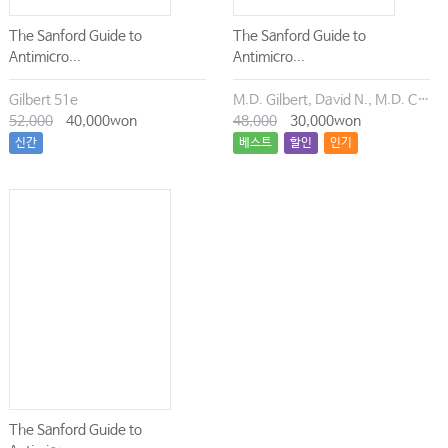
The Sanford Guide to
The Sanford Guide to
Antimicro...
Antimicro...
Gilbert 51e
M.D. Gilbert, David N., M.D. Chambers, Henry F., M.D. Eliopoulos, George M., M.D. Saag, Michael S., M.D. Pavia, Andrew T.
52,000
40,000won
48,000
30,000won
신간
베스트
할인
인기
The Sanford Guide to