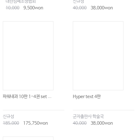
대한심폐소생협회
신규성
10,000
9,500won
40,000
38,000won
파워내과 10판 1-4권 set ...
Hyper text 4판
신규성
군자출판사 학술국
185,000
175,750won
40,000
38,000won