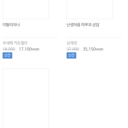
이탈리아나
난생처음 피부과 상담
주세페 카토첼라
성재영
18,000
17,100won
37,000
35,150won
신간
신간