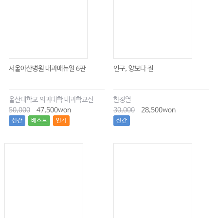
서울아산병원 내과매뉴얼 6판
인구, 양보다 질
울산대학교 의과대학 내과학교실
한정열
50,000
47,500won
30,000
28,500won
신간
베스트
인기
신간