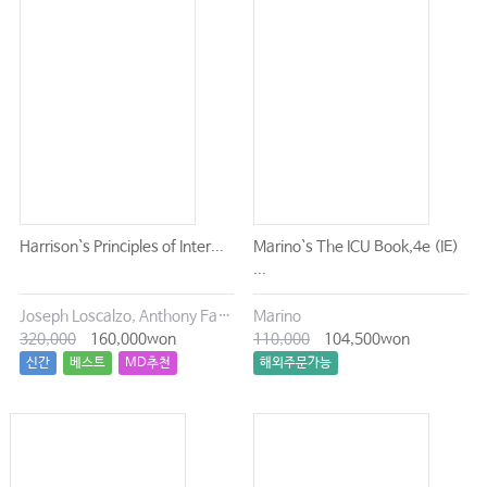
Harrison`s Principles of Inter...
Marino`s The ICU Book,4e (IE)
...
Joseph Loscalzo, Anthony Fauci, Dennis Kasper, Stephen Hauser, Dan Longo, J. Larry Jameson
Marino
320,000
160,000won
110,000
104,500won
신간
베스트
MD추천
해외주문가능