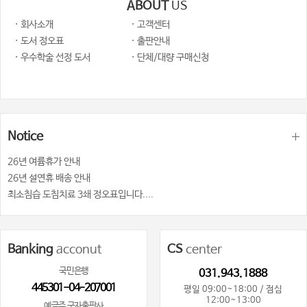
ABOUT
US
· 회사소개
· 고객센터
· 도서 정오표
· 출판안내
· 우수학술 선정 도서
· 단체/대량 구매신청
Notice
26년 여륨휴가 안내
26년 설연휴 배송 안내
최소침습 도침치료 3쇄 정오표입니다....
Banking
acconut
CS
center
국민은행
031.943.1888
445301-04-207001
평일 09:00~18:00 / 점심
12:00~13:00
예금주 군자출판사