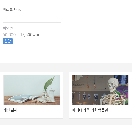
머리의 탄생
하영일
50,000
47,500won
신간
개인결제
메디테리움 의학박물관