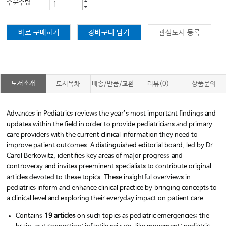
주문수량
바로 구매하기
장바구니 담기
관심도서 등록
도서소개
도서목차
배송/반품/교환
리뷰(0)
상품문의
Advances in Pediatrics
reviews the year’s most important findings and
updates within the field in order to provide pediatricians and primary
care providers with the current clinical information they need to
improve patient outcomes. A distinguished editorial board, led by Dr.
Carol Berkowitz,
identifies key areas of major progress
and
controversy
and invites preeminent specialists to contribute original
articles devoted to these topics. These insightful overviews in
pediatrics inform and enhance clinical practice by
bringing concepts to
a clinical level and exploring their everyday impact on patient care
.
Contains
19 articles
on such topics as pediatric emergencies; the