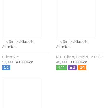
The Sanford Guide to
The Sanford Guide to
Antimicro...
Antimicro...
Gilbert 51e
M.D. Gilbert, David N., M.D. Chambers, Henry F., M.D. Eliopoulos, George M., M.D. Saag, Michael S., M.D. Pavia, Andrew T.
52,000
40,000won
48,000
30,000won
신간
베스트
할인
인기