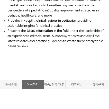
brain-gut connection; infantile seizure-like movement; pediatric
mental health and schools; breastfeeding medicine from the
perspective of a pediatrician; quality improvement strategies in
pediatric healthcare; and more
Provides in-depth,
clinical reviews in pediatrics
, providing
actionable insights for clinical practice
Presents the
latest information in the field
under the leadership of
an experienced editorial team. Authors synthesize and distill the
latest research and practice guidelines to create these timely topic-
based reviews
도서목차
도서소개
배송/반품/교환
리뷰(0)
상품문의