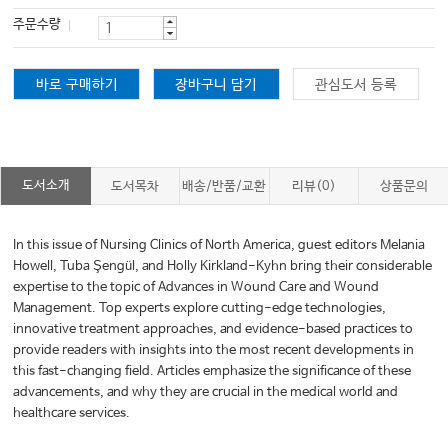
주문수량
바로 구매하기
장바구니 담기
관심도서 등록
도서소개
도서목차
배송/반품/교환
리뷰(0)
상품문의
In this issue of Nursing Clinics of North America, guest editors Melania
Howell, Tuba Şengül, and Holly Kirkland-Kyhn bring their considerable
expertise to the topic of Advances in Wound Care and Wound
Management. Top experts explore cutting-edge technologies,
innovative treatment approaches, and evidence-based practices to
provide readers with insights into the most recent developments in
this fast-changing field. Articles emphasize the significance of these
advancements, and why they are crucial in the medical world and
healthcare services.