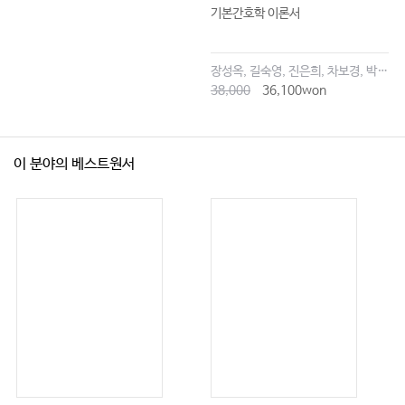
기본간호학 이론서
장성옥, 길숙영, 진은희, 차보경, 박창승, 김영희, 임세현, 김은재, 이해랑
38,000
36,100won
이 분야의 베스트원서