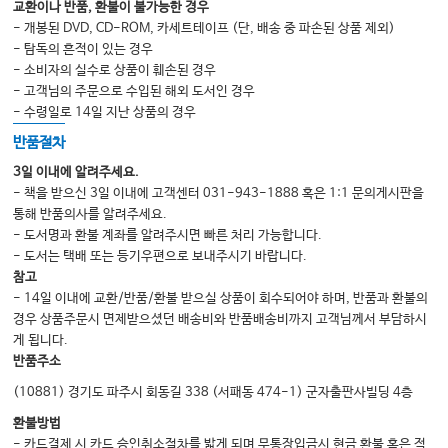
교환이나 반품, 환불이 불가능한 경우
- 개봉된 DVD, CD-ROM, 카세트테이프 (단, 배송 중 파손된 상품 제외)
- 탐독의 흔적이 있는 경우
- 소비자의 실수로 상품이 훼손된 경우
- 고객님의 주문으로 수입된 해외 도서인 경우
- 수령일로 14일 지난 상품의 경우
반품절차
3일 이내에 알려주세요.
- 책을 받으신 3일 이내에 고객센터 031-943-1888 혹은 1:1 문의게시판을
통해 반품의사를 알려주세요.
- 도서명과 환불 계좌를 알려주시면 빠른 처리 가능합니다.
- 도서는 택배 또는 등기우편으로 보내주시기 바랍니다.
참고
- 14일 이내에 교환/반품/환불 받으실 상품이 회수되어야 하며, 반품과 환불의
경우 상품주문시 면제받으셨던 배송비와 반품배송비까지 고객님께서 부담하시
게 됩니다.
반품주소
(10881) 경기도 파주시 회동길 338 (서패동 474-1) 군자출판사빌딩 4층
환불방법
- 카드결제 시 카드 승인취소절차를 밟게 되며 무통장입금시 현금 환불 혹은 적