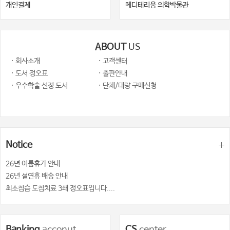
개인결제
메디테리움 의학박물관
ABOUT
US
· 회사소개
· 고객센터
· 도서 정오표
· 출판안내
· 우수학술 선정 도서
· 단체/대량 구매신청
Notice
26년 여륨휴가 안내
26년 설연휴 배송 안내
최소침습 도침치료 3쇄 정오표입니다....
Banking
acconut
CS
center