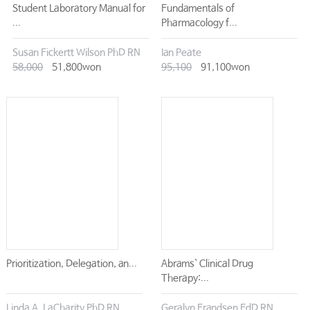
Student Laboratory Manual for
Fundamentals of
...
Pharmacology f...
Susan Fickertt Wilson PhD RN
Ian Peate
58,000
51,800won
95,100
91,100won
Prioritization, Delegation, an...
Abrams` Clinical Drug
Therapy:...
Linda A. LaCharity PhD RN
Geralyn Frandsen EdD RN