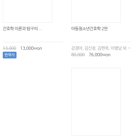
간호학 이론과 탐구의 ...
아동청소년간호학 2판
13,000
13,000won
강경아, 김신정, 김현옥, 이명남 외 공저
80,000
76,000won
번역서