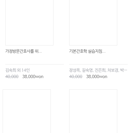
가정방문간호사를 위...
기본간호학 실습지침...
김숙희 외 14인
장성옥, 길숙영, 진은희, 차보경, 박창승, 김영희, 임세현, 김은재, 이해랑
40,000
38,000won
40,000
38,000won