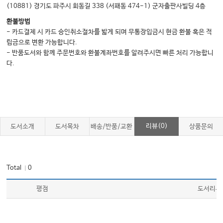
(10881) 경기도 파주시 회동길 338 (서패동 474-1) 군자출판사빌딩 4층
환불방법
- 카드결제 시 카드 승인취소절차를 밟게 되며 무통장입금시 현금 환불 혹은 적
립금으로 변환 가능합니다.
- 반품도서와 함께 주문번호와 환불계좌번호를 알려주시면 빠른 처리 가능합니
다.
리뷰(0)
도서소개
도서목차
배송/반품/교환
상품문의
Total
0
｜
평점
도서리뷰