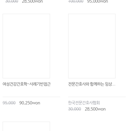
30,000
28,500won
100,000
95,000won
여성건강간호학-사례기반접근
전문간호사와 함께하는 임상...
95,000
90,250won
한국전문간호사협회
30,000
28,500won