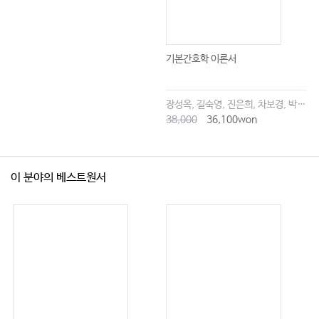
기본간호학 이론서
장성옥, 길숙영, 진은희, 차보경, 박창승, 김영희, 임세현, 김은재, 이해랑
38,000
36,100won
이 분야의 베스트원서