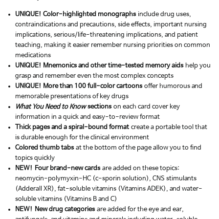
UNIQUE! Color-highlighted monographs
include drug uses,
contraindications and precautions, side effects, important nursing
implications, serious/life-threatening implications, and patient
teaching, making it easier remember nursing priorities on common
medications
UNIQUE! Mnemonics and other time-tested memory aids
help you
grasp and remember even the most complex concepts
UNIQUE! More than 100 full-color cartoons
offer humorous and
memorable presentations of key drugs
What You Need to Know
sections
on each card cover key
information in a quick and easy-to-review format
Thick pages and a spiral-bound format
create a portable tool that
is durable enough for the clinical environment
Colored thumb tabs
at the bottom of the page allow you to find
topics quickly
NEW!
Four brand-new cards
are added on these topics:
neomycin-polymyxin-HC (c-sporin solution), CNS stimulants
(Adderall XR), fat-soluble vitamins (Vitamins ADEK), and water-
soluble vitamins (Vitamins B and C)
NEW!
New drug categories
are added for the eye and ear,