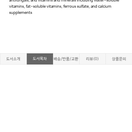
antifungals, and vitamins and minerals including water-soluble
vitamins, fat-soluble vitamins, ferrous sulfate, and calcium
supplements
도서목차
도서소개
배송/반품/교환
리뷰(0)
상품문의