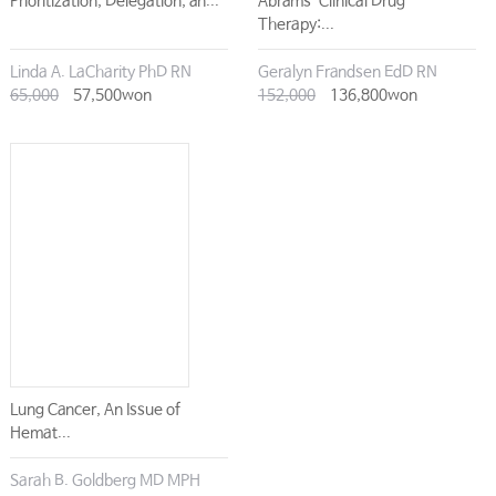
Prioritization, Delegation, an...
Abrams` Clinical Drug
Therapy:...
Linda A. LaCharity PhD RN
Geralyn Frandsen EdD RN
65,000
57,500won
152,000
136,800won
Lung Cancer, An Issue of
Hemat...
Sarah B. Goldberg MD MPH