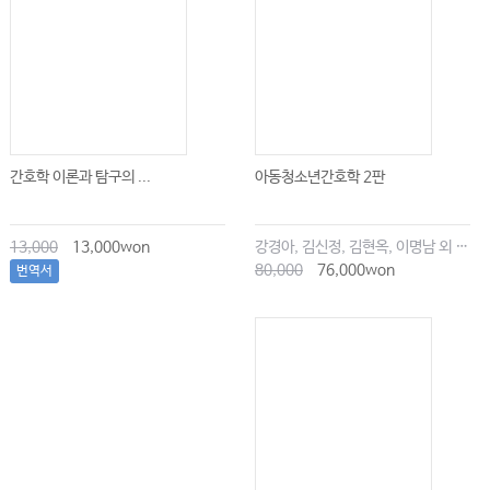
간호학 이론과 탐구의 ...
아동청소년간호학 2판
13,000
13,000won
강경아, 김신정, 김현옥, 이명남 외 공저
80,000
76,000won
번역서