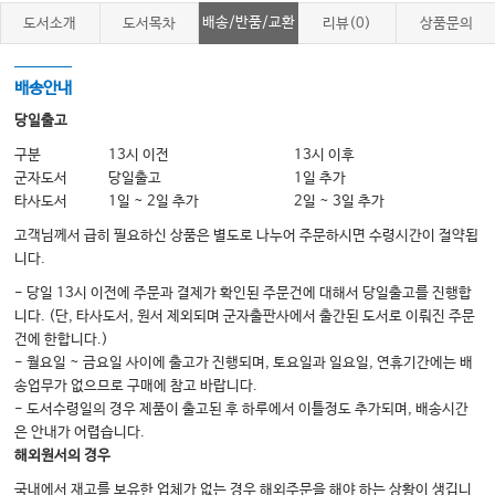
배송/반품/교환
도서소개
도서목차
리뷰(0)
상품문의
배송안내
당일출고
구분
13시 이전
13시 이후
군자도서
당일출고
1일 추가
타사도서
1일 ~ 2일 추가
2일 ~ 3일 추가
고객님께서 급히 필요하신 상품은 별도로 나누어 주문하시면 수령시간이 절약됩
니다.
- 당일 13시 이전에 주문과 결제가 확인된 주문건에 대해서 당일출고를 진행합
니다. (단, 타사도서, 원서 제외되며 군자출판사에서 출간된 도서로 이뤄진 주문
건에 한합니다.)
- 월요일 ~ 금요일 사이에 출고가 진행되며, 토요일과 일요일, 연휴기간에는 배
송업무가 없으므로 구매에 참고 바랍니다.
- 도서수령일의 경우 제품이 출고된 후 하루에서 이틀정도 추가되며, 배송시간
은 안내가 어렵습니다.
해외원서의 경우
국내에서 재고를 보유한 업체가 없는 경우 해외주문을 해야 하는 상황이 생깁니