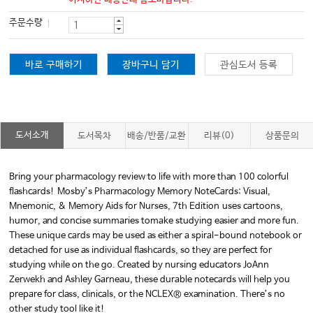
주문수량
바로 구매하기
장바구니 담기
관심도서 등록
도서소개
도서목차
배송/반품/교환
리뷰(0)
상품문의
Bring your pharmacology review to life with more than 100 colorful
flashcards!
Mosby’s Pharmacology Memory NoteCards: Visual,
Mnemonic, & Memory Aids for Nurses, 7th Edition
uses cartoons,
humor, and concise summaries to
make studying easier and more fun.
These unique cards may be used as either a spiral-bound notebook or
detached for use as individual flashcards, so they are perfect for
studying while on the go. Created by nursing educators JoAnn
Zerwekh and Ashley Garneau, these durable notecards will help you
prepare for class, clinicals, or the NCLEX® examination. There’s no
other study tool like it!