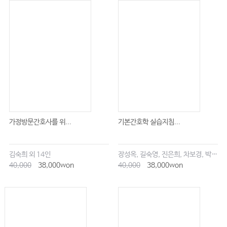
가정방문간호사를 위...
기본간호학 실습지침...
김숙희 외 14인
장성옥, 길숙영, 진은희, 차보경, 박창승, 김영희, 임세현, 김은재, 이해랑
40,000
38,000won
40,000
38,000won