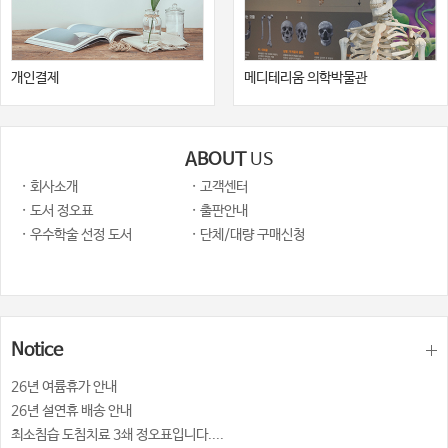
개인결제
메디테리움 의학박물관
ABOUT
US
· 회사소개
· 고객센터
· 도서 정오표
· 출판안내
· 우수학술 선정 도서
· 단체/대량 구매신청
Notice
26년 여륨휴가 안내
26년 설연휴 배송 안내
최소침습 도침치료 3쇄 정오표입니다....