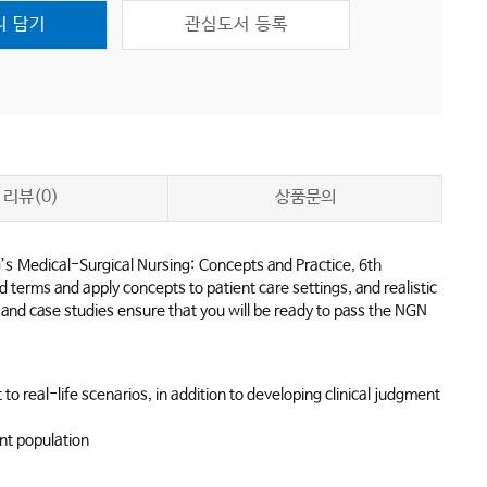
니 담기
관심도서 등록
리뷰(0)
상품문의
g’s
Medical-Surgical Nursing:
Concepts and Practice
, 6th
 terms and apply concepts to patient care settings, and realistic
s and case studies ensure that you will be ready to pass the NGN
to real-life scenarios, in addition to developing clinical judgment
nt population