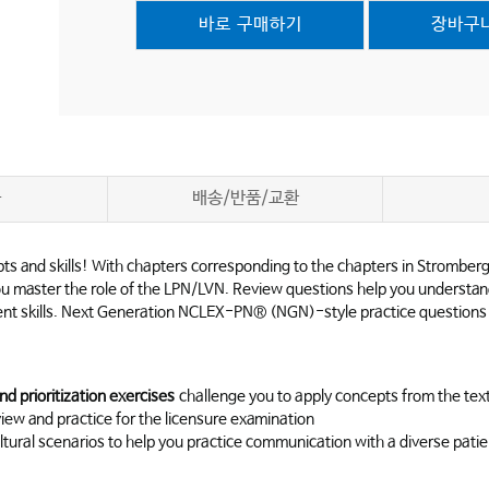
바로 구매하기
장바구
차
배송/반품/교환
ts and skills! With chapters corresponding to the chapters in Stromber
you master the role of the LPN/LVN. Review questions help you understand
udgment skills. Next Generation NCLEX-PN® (NGN)-style practice question
and prioritization exercises
challenge you to apply concepts from the text 
view and practice for the licensure examination
tural scenarios to help you practice communication with a diverse patie