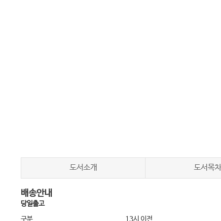
도서소개
도서목
배송안내
당일출고
구분
13시 이전