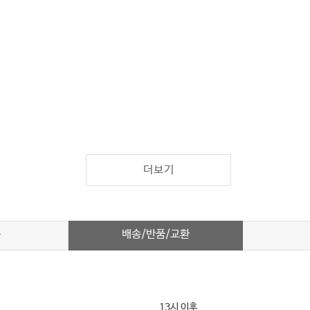
더보기
배송/반품/교환
차
13시 이후