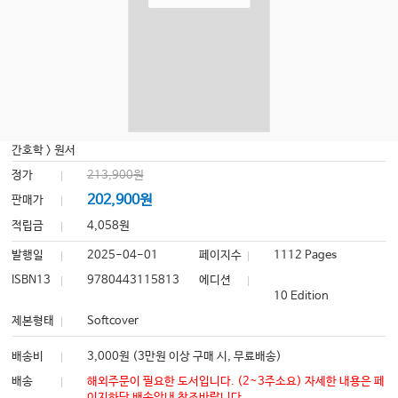
간호학
>
원서
정가
213,900원
202,900원
판매가
적립금
4,058원
발행일
2025-04-01
페이지수
1112 Pages
ISBN13
9780443115813
에디션
10 Edition
제본형태
Softcover
배송비
3,000원 (3만원 이상 구매 시, 무료배송)
배송
해외주문이 필요한 도서입니다. (2~3주소요) 자세한 내용은 페
이지하단 배송안내 참조바랍니다.