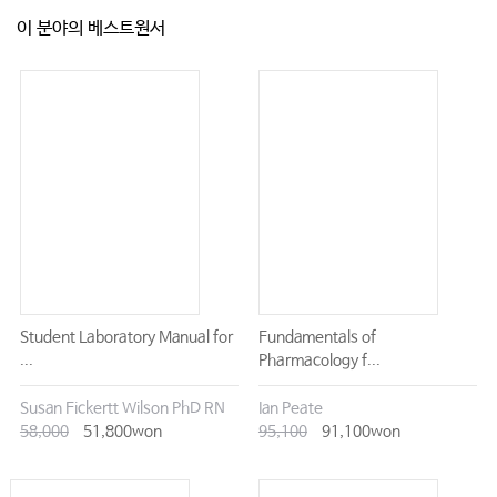
이 분야의 베스트원서
Student Laboratory Manual for
Fundamentals of
...
Pharmacology f...
Susan Fickertt Wilson PhD RN
Ian Peate
58,000
51,800won
95,100
91,100won