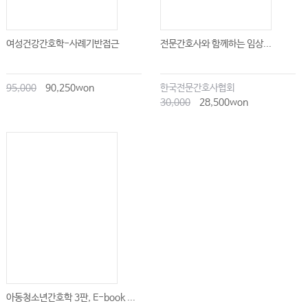
여성건강간호학-사례기반접근
전문간호사와 함께하는 임상...
95,000
90,250won
한국전문간호사협회
30,000
28,500won
아동청소년간호학 3판, E-book ...