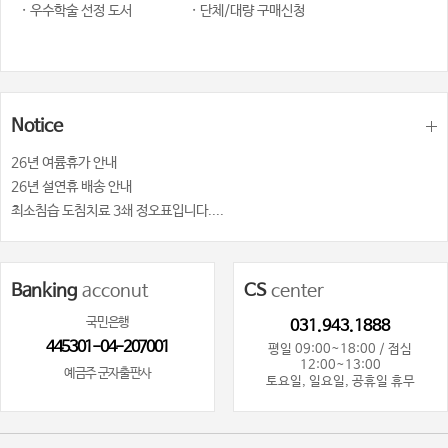
· 우수학술 선정 도서
· 단체/대량 구매신청
Notice
26년 여륨휴가 안내
26년 설연휴 배송 안내
최소침습 도침치료 3쇄 정오표입니다....
Banking
acconut
CS
center
국민은행
031.943.1888
445301-04-207001
평일 09:00~18:00 / 점심
12:00~13:00
예금주 군자출판사
토요일, 일요일, 공휴일 휴무