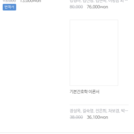
13,000
13,000won
강경아, 김신정, 김현옥, 이명남 외 공저
80,000
76,000won
번역서
기본간호학 이론서
장성옥, 길숙영, 진은희, 차보경, 박창승, 김영희, 임세현, 김은재, 이해랑
38,000
36,100won