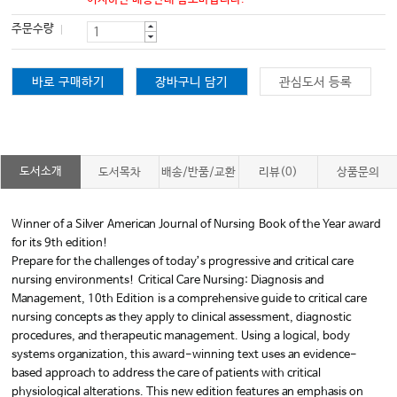
주문수량
바로 구매하기
장바구니 담기
관심도서 등록
도서소개
도서목차
배송/반품/교환
리뷰(0)
상품문의
Winner of a Silver
American Journal of Nursing
Book of the Year award
for its 9th edition!
Prepare for the challenges of today’s progressive and critical care
nursing environments!
Critical Care Nursing: Diagnosis and
Management, 10th Edition
is a comprehensive guide to critical care
nursing concepts as they apply to clinical assessment, diagnostic
procedures, and therapeutic management. Using a logical, body
systems organization, this award-winning text uses an evidence-
based approach to address the care of patients with critical
physiological alterations. This new edition features an emphasis on