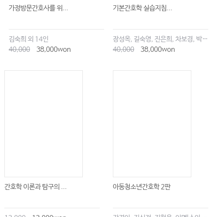
가정방문간호사를 위...
기본간호학 실습지침...
김숙희 외 14인
장성옥, 길숙영, 진은희, 차보경, 박창승, 김영희, 임세현, 김은재, 이해랑
40,000
38,000won
40,000
38,000won
간호학 이론과 탐구의 ...
아동청소년간호학 2판