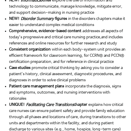
NEW!
Informatics
boxes
explore the use of information and
technology to communicate, manage knowledge, mitigate error,
and support decision-making in nursing practice
NEW!
Disorder Summary
figures
in the disorders chapters make it
easier to understand complex medical conditions
Comprehensive, evidence-based content
addresses all aspects of
today’s progressive and critical care nursing practice,and includes
references and online resources for further research and study
Consistent organization
within each body-system unit provides an
efficient framework for classroom learning, for CCRN® and PCCN®
certification preparation, and for reference in clinical practice
Case studies
promote critical thinking by asking you to consider a
patient’s history, clinical assessment, diagnostic procedures, and
diagnoses in order to solve clinical problems
Patient care management plans
incorporate the diagnosis, signs
and symptoms, outcomes, and nursing interventions with
rationales
UNIQUE!
Facilitating Care Transitions
chapter
explains how critical
care nurses can ensure patient safety and provide family education
through all phases and locations of care, during transitions to other
units and departments within the facility, and during patient
discharge to various sites (e.g., home, hospice, long-term care)