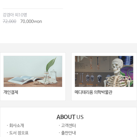
강경아 외10명
72,000
70,000won
개인결제
메디테리움 의학박물관
ABOUT
US
· 회사소개
· 고객센터
· 도서 정오표
· 출판안내