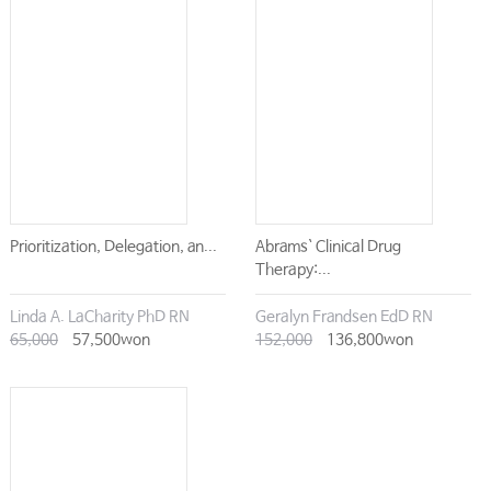
Prioritization, Delegation, an...
Abrams` Clinical Drug
Therapy:...
Linda A. LaCharity PhD RN
Geralyn Frandsen EdD RN
65,000
57,500won
152,000
136,800won