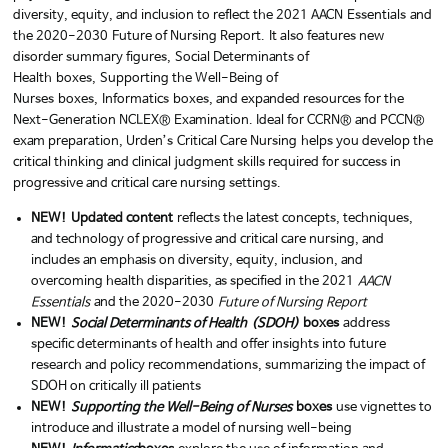
diversity, equity, and inclusion to reflect the 2021 AACN
Essentials
and
the 2020-2030
Future of Nursing Report.
It also features new
disorder summary figures,
Social Determinants of
Health
boxes,
Supporting the Well-Being of
Nurses
boxes,
Informatics
boxes, and expanded resources for the
Next-Generation NCLEX® Examination. Ideal for CCRN® and PCCN®
exam preparation, Urden’s
Critical Care Nursing
helps you develop the
critical thinking and clinical judgment skills required for success in
progressive and critical care nursing settings.
NEW!
Updated content
reflects the latest concepts, techniques,
and technology of progressive and critical care nursing, and
includes an emphasis on diversity, equity, inclusion, and
overcoming health disparities, as specified in the 2021
AACN
Essentials
and the 2020-2030
Future of Nursing Report
NEW!
Social Determinants of Health
(SDOH)
boxes
address
specific determinants of health and offer insights into future
research and policy recommendations, summarizing the impact of
SDOH on critically ill patients
NEW!
Supporting the Well-Being of Nurses
boxes
use vignettes to
introduce and illustrate a model of nursing well-being