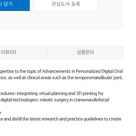
니 담기
관심도서 등록
리뷰(0)
상품문의
pertise to the topic of
Advancements in Personalized Digital Oral
ence, as well as clinical areas such as the temporomandibular joint,
cedures; integrating virtual planning and 3D printing for
gital technologies; robotic surgery in craniomaxillofacial
e
 and distill the latest research and practice guidelines to create