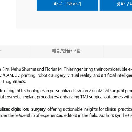
바로 구매하기
장바구
차
배송/반품/교환
rs Drs. Neha Sharma and Florian M. Thieringer bring their considerable ex
/CAM, 3D printing, robotic surgery, virtual reality, and artificial intellig
 orthognathics.
le of digital technologies in personalized craniomaxillofacial surgical pro
al cosmetic implant procedures; enhancing TMJ surgical outcomes with di
ized digital oral surgery
, offering actionable insights for clinical practic
der the leadership of experienced editors in the field. Authors synthesize