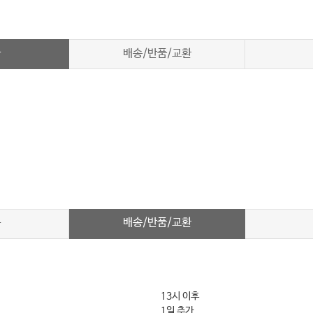
차
배송/반품/교환
배송/반품/교환
차
13시 이후
1일 추가