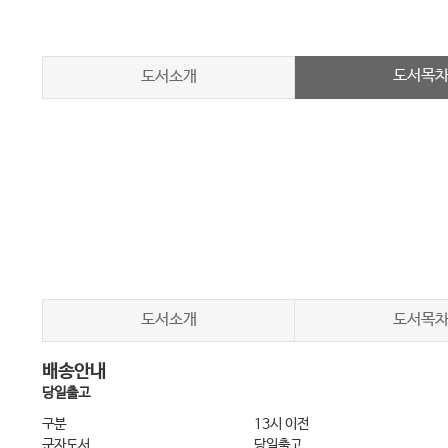
도서목
도서소개
도서소개
도서목
배송안내
당일출고
구분
13시 이전
군자도서
당일출고