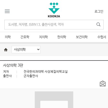
로그인
의학
간호학
치의학
한의학
보건의학
수험서
사상의학 3판
저자
전국한의과대학 사상체질의학교실
출판사
군자출판사