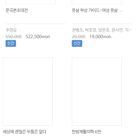
02. 체질운동요법
운곡본초대전
풋살 부상 가이드-여성 풋살 ...
03. 체질성정요법
주영승
권병조, 박호영, 양운호, 윤서연, 지현우
제Ⅱ편 사상체질의학 영역의 흔한 증상과 임상표현
550,000
522,500won
20,000
19,000won
제1장 가려움증
신간
신간
제2장 기침
제3장 다한증
제4장 두근거림
제5장 두통
제6장 떨림
제7장 발열
제8장 변비
제9장 복통
제10장 불안장애
세상에 괜찮은 두통은 없다
한방재활의학 6판