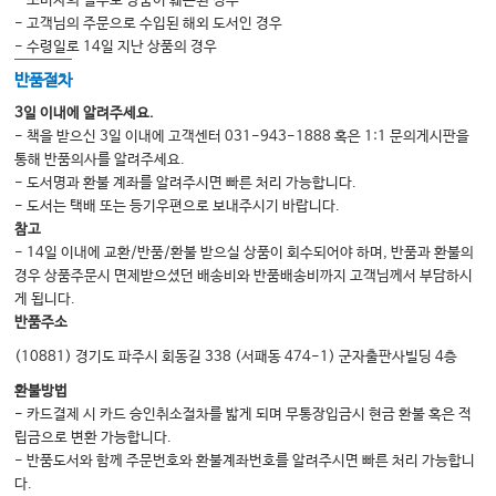
- 소비자의 실수로 상품이 훼손된 경우
02. 사당론
- 고객님의 주문으로 수입된 해외 도서인 경우
03. 사해론
- 수령일로 14일 지난 상품의 경우
반품절차
제Ⅳ편 사상체질변증론
3일 이내에 알려주세요.
- 책을 받으신 3일 이내에 고객센터 031-943-1888 혹은 1:1 문의게시판을
제1장 사상체질변증론의 개요
통해 반품의사를 알려주세요.
01. 체질변증의 조건
- 도서명과 환불 계좌를 알려주시면 빠른 처리 가능합니다.
- 도서는 택배 또는 등기우편으로 보내주시기 바랍니다.
02. 체질별 분류
참고
03. 변증이 어려운 체질 간의 비교
- 14일 이내에 교환/반품/환불 받으실 상품이 회수되어야 하며, 반품과 환불의
경우 상품주문시 면제받으셨던 배송비와 반품배송비까지 고객님께서 부담하시
04. 이제마의 변증정신
게 됩니다.
05. 각 사상인의 특징
반품주소
06. 동의수세보원사상초본권
(10881) 경기도 파주시 회동길 338 (서패동 474-1) 군자출판사빌딩 4층
07. 후세의가들에 의한 체질 진단법의 연구
환불방법
- 카드결제 시 카드 승인취소절차를 밟게 되며 무통장입금시 현금 환불 혹은 적
립금으로 변환 가능합니다.
제Ⅴ편 병증론
- 반품도서와 함께 주문번호와 환불계좌번호를 알려주시면 빠른 처리 가능합니
제1장 사상의학과 상한론과의 관계
다.