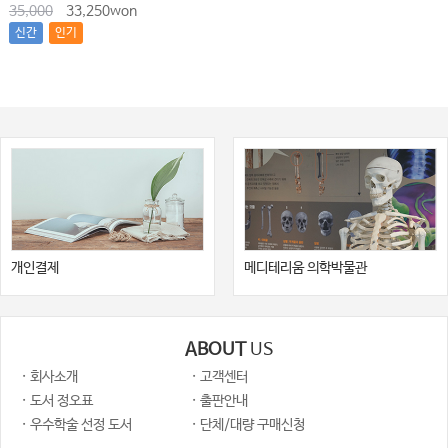
35,000
33,250won
제4장 급성전염성 호흡기 감염증 및 후유증
신간
인기
제5장 기능성 소화불량
제6장 뇌혈관질환/중풍
제7장 당뇨병
제8장 대사증후군
제9장 두드러기
제10장 말초혈관질환
제11장 아토피피부염
제12장 알레르기 비염
개인결제
메디테리움 의학박물관
제13장 염증성 장질환
제14장 위식도역류질환
ABOUT
US
제15장 자가면역질환
· 회사소개
· 고객센터
제16장 재발성 이석증
· 도서 정오표
· 출판안내
제17장 전정신경염
· 우수학술 선정 도서
· 단체/대량 구매신청