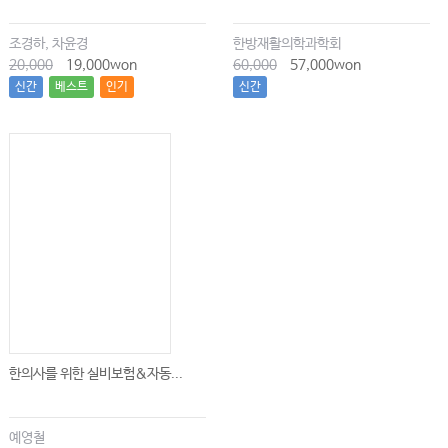
제11장 설사
제12장 수면장애
조경하, 차윤경
한방재활의학과학회
제13장 수족냉증
20,000
19,000won
60,000
57,000won
신간
베스트
인기
신간
제14장 식욕부진/체중감소
제15장 알레르기 반응
제16장 암 관련 증상
제17장 어지럼
제18장 우울장애
제19장 체중증가/비만
제20장 피로/건강증진
제Ⅲ편 사상체질의학 영역의 주요 질환
한의사를 위한 실비보험&자동...
제1장 감기
제2장 갑상선 기능이상
제3장 과민성장증후군
예영철