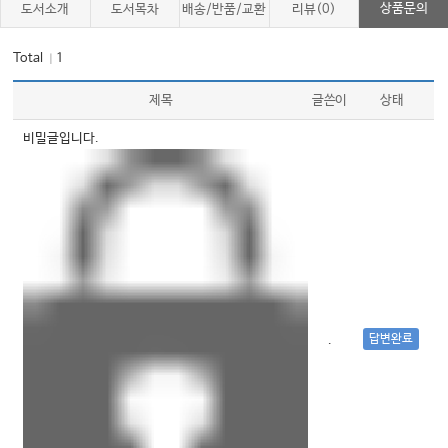
상품문의
도서소개
도서목차
배송/반품/교환
리뷰(0)
제4장 소양인 병증론
Total
1
｜
01. 소양인 표병
02. 소양인 리병
제목
글쓴이
상태
03. 소양인 잡병
비밀글입니다.
제5장 태음인 병증론
01. 태음인 표병
02. 태음인 리병
03. 태음인 잡병
답변완료
.
제6장 태양인 병증론
01. 태양인 표병(외감 요척병론)
02. 태양인 리병(내촉 소장병론)
03. 태양인 증상의 예후