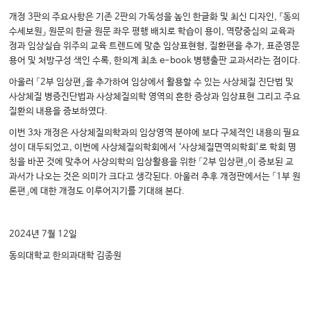
개정 3판의 주요사항은 기존 2판의 가독성을 높인 한글화 및 최신 디자인, 『동의
수세보원』 원문의 한글 원문 좌우 평행 배치로 학습이 용이, 역량중심의 교육과
정과 임상실습 위주의 교육 트렌드에 맞춘 임상표현형, 질환편을 추가, 표준영문
용어 및 처방구성 색인 수록, 한의계 최초 e-book 병행출판 교과서라는 점이다.
아울러 「2부 임상편」을 추가하여 임상에서 활용할 수 있는 사상체질 진단법 및
사상체질 병증진단법과 사상체질의학 영역의 흔한 증상과 임상표현 그리고 주요
질환의 내용을 증보하였다.
이번 3차 개정은 사상체질의학과의 임상영역 분야에 보다 구체적인 내용의 필요
성이 대두되었고, 이번에 사상체질의학회에서 ‘사상체질면역의학회’로 학회 명
칭을 바꾼 것에 맞추어 사상의학의 임상활용을 위한 「2부 임상편」이 증보된 교
과서가 나오는 것은 의미가 크다고 생각된다. 아울러 추후 개정판에서는 「1부 원
론편」에 대한 개정도 이루어지기를 기대해 본다.
2024년 7월 12일
동의대학교 한의과대학 김종원