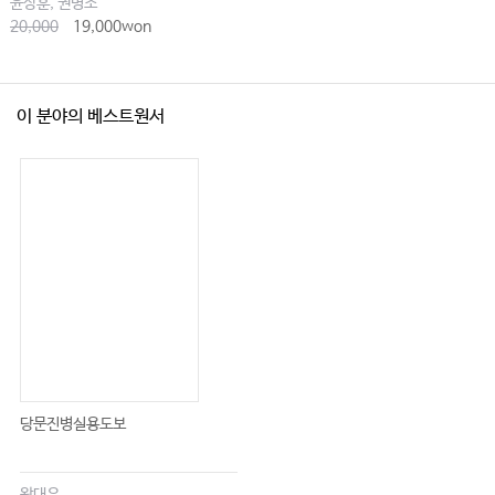
윤상훈, 권병조
03. 태음인 처방
20,000
19,000won
04. 태양인 처방
이 분야의 베스트원서
제Ⅸ편 부록 287
임상응용: 『동의사상신편』, 『동의사상요결』, 『동의사상대전』
『동의수세보원 신축본』
찾아보기
제Ⅱ부 임상편
제Ⅰ편 임상총론 525
제1장 사상체질진단
당문진병실용도보
01. 개요
02. 진단기준
03. 진단방법