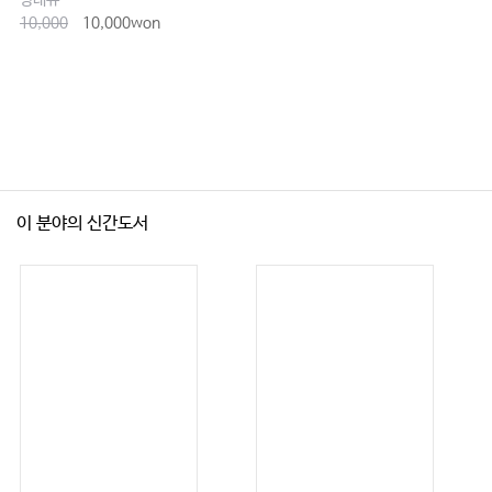
왕대유
10,000
10,000won
제2장 사상체질병증진단
01. 개요
02. 소증문진
03. 소증진단
04. 병증진단
이 분야의 신간도서
제3장 체질병증 치료
01. 한약치료
02. 침치료
03. 뜸치료
제4장 체질섭생법
01. 체질식사요법