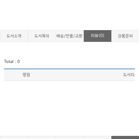
01. 장중경과 육경병증
02. 사상체질병증과 육경병증
03. 사상의학과 증치의학과의 관계
리뷰(0)
도서소개
도서목차
배송/반품/교환
상품문의
제2장 사상인 병증론 개요
01. 사상인 체질병증론의 성립
Total
0
｜
02. 이제마의 치료의학 정신
03. 사상인 병증론 요약
평점
도서리뷰
제3장 소음인 병증론
01. 소음인 표병
02. 소음인 리병
03. 소음인 범론
04. 소음인 잡병