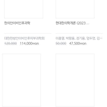
제Ⅶ편 기타 체질론
제1장 체질의 동서의학적 고찰
한의안이비인후과학
현대한의학개론 (2023 ...
01. 유형체질에 대한 개념
02. 유형체질의 동서고찰
대한한방안이비인후피부과학회
이충열, 박왕용, 정기용, 엄두영, 김창업
120,000
114,000won
50,000
47,500won
제2장 체질과 맥 및 침법
01. 맥
02. 침법
제Ⅷ편 약물방제론 229
제1장 사상약물론
01. 사상약물의 선택 기준
02. 동무약성가
03. 형취액미