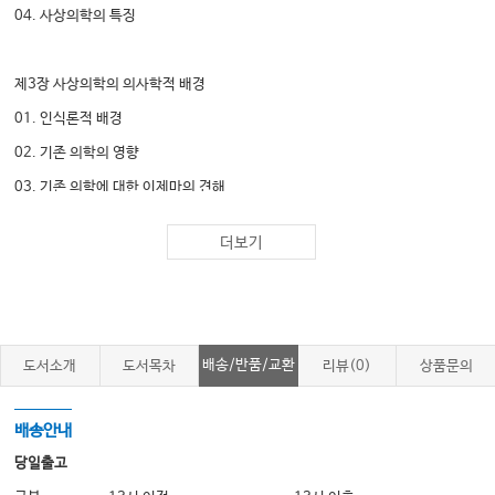
04. 사상의학의 특징
제3장 사상의학의 의사학적 배경
01. 인식론적 배경
02. 기존 의학의 영향
03. 기존 의학에 대한 이제마의 견해
더보기
제Ⅱ편 사상의학의 기본원리
제1장 사상의학의 기본 개념
01. 사상철학의 본체론
02. 사상의학의 인간관
배송/반품/교환
도서소개
도서목차
리뷰(0)
상품문의
제2장 천인성명론
배송안내
01. 이제마의 사상구조론
당일출고