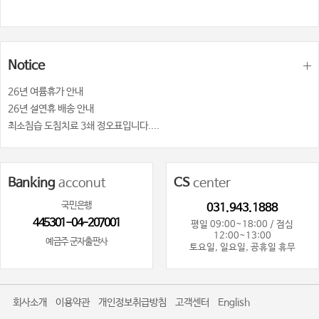
제18장 종양
제19장 천식
제20장 파킨슨병
Notice
26년 여륨휴가 안내
제Ⅳ편 부록
26년 설연휴 배송 안내
사상의학 영어용어집 1
최소침습 도침치료 3쇄 정오표입니다....
사상의학 영어용어집 2
처방 찾아보기
찾아보기
Banking
acconut
CS
center
국민은행
031.943.1888
445301-04-207001
평일 09:00~18:00 / 점심
12:00~13:00
예금주 군자출판사
토요일, 일요일, 공휴일 휴무
회사소개
이용약관
개인정보취급방침
고객센터
English