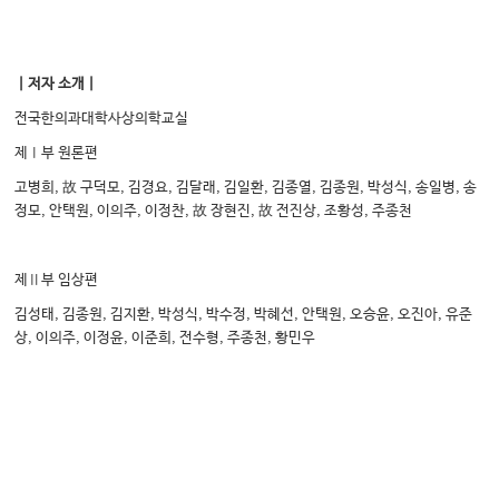
｜저자 소개｜
전국한의과대학사상의학교실
제Ⅰ부 원론편
고병희, 故 구덕모, 김경요, 김달래, 김일환, 김종열, 김종원, 박성식, 송일병, 송
정모, 안택원, 이의주, 이정찬, 故 장현진, 故 전진상, 조황성, 주종천
제Ⅱ부 임상편
김성태, 김종원, 김지환, 박성식, 박수정, 박혜선, 안택원, 오승윤, 오진아, 유준
상, 이의주, 이정윤, 이준희, 전수형, 주종천, 황민우