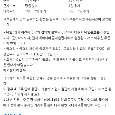
02. 사상구조론에 나타난 원리
구분
13시 이전
13시 이후
군자도서
당일출고
1일 추가
03. 이제마의 지행론
타사도서
1일 ~ 2일 추가
2일 ~ 3일 추가
고객님께서 급히 필요하신 상품은 별도로 나누어 주문하시면 수령시간이 절약됩
제3장 사상인의 장국
니다.
01. 심욕과 장부대소와의 관계
- 당일 13시 이전에 주문과 결제가 확인된 주문건에 대해서 당일출고를 진행합
니다. (단, 타사도서, 원서 제외되며 군자출판사에서 출간된 도서로 이뤄진 주문
02. 성정과 장부대소와의 관계
건에 한합니다.)
- 월요일 ~ 금요일 사이에 출고가 진행되며, 토요일과 일요일, 연휴기간에는 배
송업무가 없으므로 구매에 참고 바랍니다.
제4장 사상인의 성기와 정기
- 도서수령일의 경우 제품이 출고된 후 하루에서 이틀정도 추가되며, 배송시간
01. 성기 · 정기의 개념
은 안내가 어렵습니다.
해외원서의 경우
02. 사상인 성기의 특성
국내에서 재고를 보유한 업체가 없는 경우 해외주문을 해야 하는 상황이 생깁니
03. 사상인 정기의 특성
다.
04. 성기 · 정기의 상대성과 경계
이 경우 4~5주 안에 공급이 가능하며 현지 출판사 사정에 따라 구입이 어려운 경
우 2~3주 안에 공지해 드립니다.
05. 성기 · 정기의 발현
# 재고 유무는 주문 전 사이트 상에서 배송 안내 문구로 구분 가능하며, 필요에
따라 전화 문의 주시면 거래처를 통해 다시 한번 국내재고를 확인해 드립니다.
제Ⅲ편 사상장부론