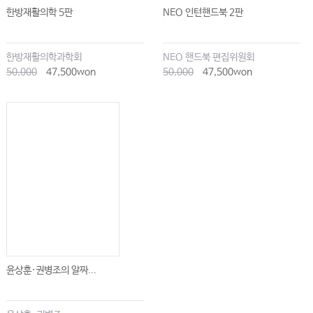
한방재활의학 5판
NEO 인턴핸드북 2판
04. 승강통색지제와 길약 · 흉약
05. 사상약물의 효능
한방재활의학과학회
NEO 핸드북 편집위원회
06. 사상약물의 수치
50,000
47,500won
50,000
47,500won
07. 사상인의 주요 약물
제2장 사상방제론
01. 사상병증의 해석방법
02. 중경 상한방과 송원명 의가방의 영향
03. 증치방과 사상방 구성의 차이점
04. 사상방치료의
제3장 사상처방론
윤상훈·권병조의 알짜...
01. 소음인 처방
02. 소양인 처방