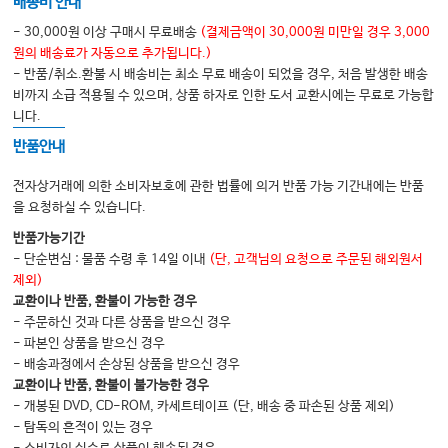
배송비 안내
제1장 개론
- 30,000원 이상 구매시 무료배송
(결제금액이 30,000원 미만일 경우 3,000
원의 배송료가 자동으로 추가됩니다.)
- 반품/취소.환불 시 배송비는 최소 무료 배송이 되었을 경우, 처음 발생한 배송
제2장 증치의학 장부론과 사상의학 장부론의 차이
비까지 소급 적용될 수 있으며, 상품 하자로 인한 도서 교환시에는 무료로 가능합
01. 인간 중심 · 자연 중심 - 의학 대상의 인식론적 배경에 대한 차이
니다.
02. 사상위주, 오행위주 - 의학이론에서의 인식 체계의 전환
반품안내
전자상거래에 의한 소비자보호에 관한 법률에 의거 반품 가능 기간내에는 반품
제3장 장부론의 형성이론과 규율
을 요청하실 수 있습니다.
01. 사상구조론
반품가능기간
- 단순변심 : 물품 수령 후 14일 이내
(단, 고객님의 요청으로 주문된 해외원서
02. 음양승강론
제외)
03. 주재심론
교환이나 반품, 환불이 가능한 경우
- 주문하신 것과 다른 상품을 받으신 경우
04. 생기론적 생명관
- 파본인 상품을 받으신 경우
- 배송과정에서 손상된 상품을 받으신 경우
교환이나 반품, 환불이 불가능한 경우
제4장 장부의 구성 및 기능
- 개봉된 DVD, CD-ROM, 카세트테이프 (단, 배송 중 파손된 상품 제외)
01. 사초론
- 탐독의 흔적이 있는 경우