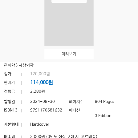
미리보기
한의학
>
사상의학
정가
120,000원
114,000원
판매가
적립금
2,280원
발행일
2024-08-30
페이지수
804 Pages
ISBN13
9791170681632
에디션
3 Edition
제본형태
Hardcover
배송비
3,000원 (3만원 이상 구매 시, 무료배송)