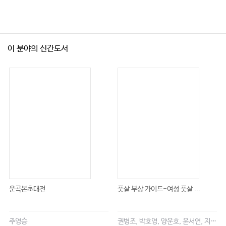
이 분야의 신간도서
운곡본초대전
풋살 부상 가이드-여성 풋살 ...
주영승
권병조, 박호영, 양운호, 윤서연, 지현우