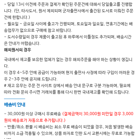
26. 소청룡탕
- 당일 13시 이전에 주문과 결제가 확인된 주문건에 대해서 당일출고를 진행합
니다. (단, 타사도서, 원서 제외되며 군자출판사에서 출간된 도서로 이뤄진 주문
27. 진무탕
건에 한합니다.)
28. 사역탕
- 월요일 ~ 금요일 사이에 출고가 진행되며, 토요일과 일요일, 연휴기간에는 배
송업무가 없으므로 구매에 참고 바랍니다.
29. 신기환
- 도서수령일의 경우 제품이 출고된 후 하루에서 이틀정도 추가되며, 배송시간
30. 자감초탕
은 안내가 어렵습니다.
해외원서의 경우
국내에서 재고를 보유한 업체가 없는 경우 해외주문을 해야 하는 상황이 생깁니
하편_ 질환별 처방
다.
1. 감기
이 경우 4~5주 안에 공급이 가능하며 현지 출판사 사정에 따라 구입이 어려운 경
우 2~3주 안에 공지해 드립니다.
2. 해천
# 재고 유무는 주문 전 사이트 상에서 배송 안내 문구로 구분 가능하며, 필요에
3. 위장질환
따라 전화 문의 주시면 거래처를 통해 다시 한번 국내재고를 확인해 드립니다.
4. 고혈압
배송비 안내
5. 당뇨병
- 30,000원 이상 구매시 무료배송
(결제금액이 30,000원 미만일 경우 3,000
6. 불면
원의 배송료가 자동으로 추가됩니다.)
- 반품/취소.환불 시 배송비는 최소 무료 배송이 되었을 경우, 처음 발생한 배송
7. 신장질환
비까지 소급 적용될 수 있으며, 상품 하자로 인한 도서 교환시에는 무료로 가능합
8. 종양