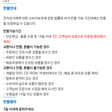
니다.
9. 골관절염
반품안내
10. 월경질환
전자상거래에 의한 소비자보호에 관한 법률에 의거 반품 가능 기간내에는 반품
11. 소아질환
을 요청하실 수 있습니다.
12. 피부질환
반품가능기간
- 단순변심 : 물품 수령 후 14일 이내
(단, 고객님의 요청으로 주문된 해외원서
13. 구강점막질환
제외)
교환이나 반품, 환불이 가능한 경우
- 주문하신 것과 다른 상품을 받으신 경우
부록 1. 상용경방 추천 처방
- 파본인 상품을 받으신 경우
부록 2. 경방의 탕액 전탕법
- 배송과정에서 손상된 상품을 받으신 경우
교환이나 반품, 환불이 불가능한 경우
- 개봉된 DVD, CD-ROM, 카세트테이프 (단, 배송 중 파손된 상품 제외)
- 탐독의 흔적이 있는 경우
- 소비자의 실수로 상품이 훼손된 경우
- 고객님의 주문으로 수입된 해외 도서인 경우
- 수령일로 14일 지난 상품의 경우
반품절차
3일 이내에 알려주세요.