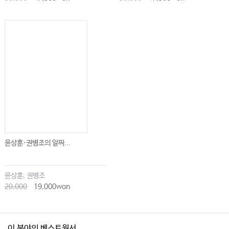
윤상훈·권병조의 알짜...
윤상훈, 권병조
20,000
19,000won
이 분야의 베스트원서