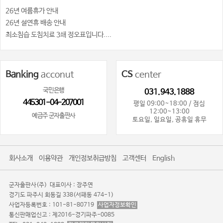
26년 여륨휴가 안내
26년 설연휴 배송 안내
최소침습 도침치료 3쇄 정오표입니다....
Banking
acconut
CS
center
국민은행
031.943.1888
445301-04-207001
평일 09:00~18:00 / 점심
12:00~13:00
예금주 군자출판사
토요일, 일요일, 공휴일 휴무
회사소개
이용약관
개인정보취급방침
고객센터
English
군자출판사(주)
대표이사 : 장주연
경기도 파주시 회동길 338(서패동 474-1)
사업자등록번호 : 101-81-80719
사업자정보확인
통신판매업신고 : 제2016-경기파주-0085