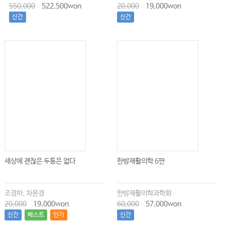
550,000
522,500won
20,000
19,000won
신간
신간
세상에 괜찮은 두통은 없다
한방재활의학 6판
조경하, 차윤경
한방재활의학과학회
20,000
19,000won
60,000
57,000won
신간
베스트
인기
신간