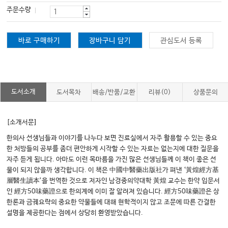
주문수량
바로 구매하기
장바구니 담기
관심도서 등록
도서소개
도서목차
배송/반품/교환
리뷰(0)
상품문의
[소개서문]
한의사 선생님들과 이야기를 나누다 보면 진료실에서 자주 활용할 수 있는 중요
한 처방들의 공부를 좀더 편안하게 시작할 수 있는 자료는 없는지에 대한 질문을
자주 듣게 됩니다. 아마도 이런 목마름을 가진 많은 선생님들께 이 책이 좋은 선
물이 되지 않을까 생각합니다. 이 책은 中國中醫藥出版社가 펴낸 ‘黃煌經方基
層醫生讀本’을 번역한 것으로 저자인 남경중의약대학 黃煌 교수는 한약 입문서
인 經方50味藥證으로 한의계에 이미 잘 알려져 있습니다. 經方50味藥證은 상
한론과 금궤요략의 중요한 약물들에 대해 현학적이지 않고 조문에 따른 간결한
설명을 제공한다는 점에서 상당히 환영받았습니다.