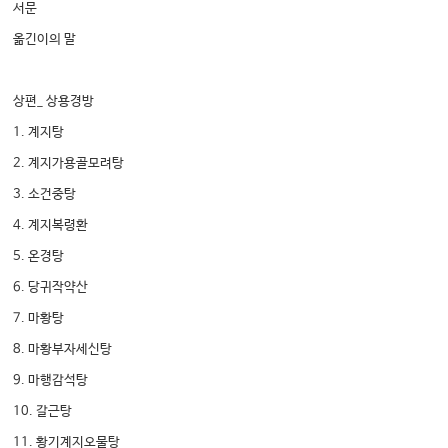
서문
옮긴이의 말
상편_ 상용경방
1. 계지탕
2. 계지가용골모려탕
3. 소건중탕
4. 계지복령환
5. 온경탕
6. 당귀작약산
7. 마황탕
8. 마황부자세신탕
9. 마행감석탕
10. 갈근탕
11. 황기계지오물탕