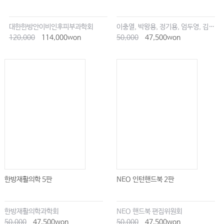
대한한방안이비인후피부과학회
이충열, 박왕용, 정기용, 엄두영, 김창업
120,000
114,000won
50,000
47,500won
한방재활의학 5판
NEO 인턴핸드북 2판
한방재활의학과학회
NEO 핸드북 편집위원회
50,000
47,500won
50,000
47,500won