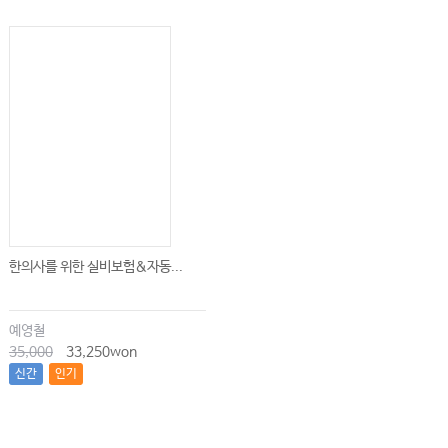
한의사를 위한 실비보험&자동...
예영철
35,000
33,250won
신간
인기