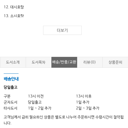
12. 대시호탕
13. 소시호탕
14. 시호가용골모려탕
더보기
15. 사역산
16. 반하후박탕
17. 온담탕
18. 반하사심탕
배송/반품/교환
도서소개
도서목차
리뷰(0)
상품문의
19. 오령산
20. 저령탕
배송안내
21. 황련아교탕
당일출고
22. 황련해독탕
구분
13시 이전
13시 이후
군자도서
당일출고
1일 추가
23. 사심탕
타사도서
1일 ~ 2일 추가
2일 ~ 3일 추가
24. 대승기탕
고객님께서 급히 필요하신 상품은 별도로 나누어 주문하시면 수령시간이 절약됩
25. 이중탕
니다.