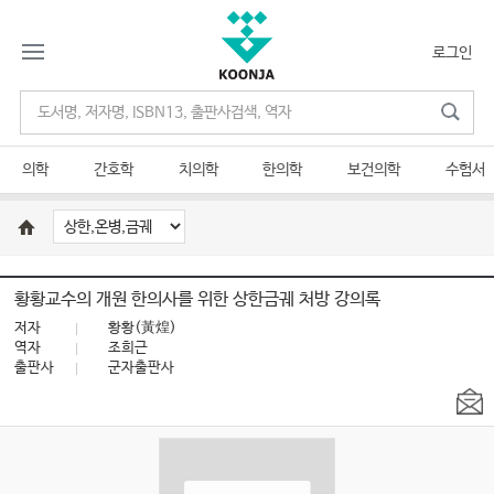
로그인
의학
간호학
치의학
한의학
보건의학
수험서
황황교수의 개원 한의사를 위한 상한금궤 처방 강의록
저자
황황(黃煌)
역자
조희근
출판사
군자출판사