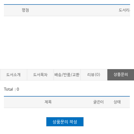
평점
도서리뷰
상품문의
도서소개
도서목차
배송/반품/교환
리뷰(0)
Total
0
｜
제목
글쓴이
상태
상품문의 작성