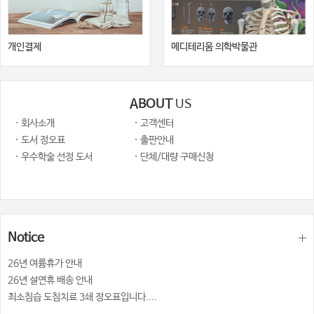
개인결제
메디테리움 의학박물관
ABOUT
US
· 회사소개
· 고객센터
· 도서 정오표
· 출판안내
· 우수학술 선정 도서
· 단체/대량 구매신청
Notice
26년 여륨휴가 안내
26년 설연휴 배송 안내
최소침습 도침치료 3쇄 정오표입니다....