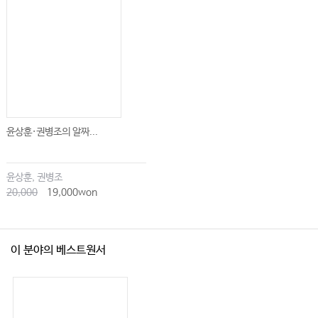
윤상훈·권병조의 알짜...
윤상훈, 권병조
20,000
19,000won
이 분야의 베스트원서