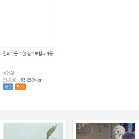
한의사를 위한 실비보험&자동...
예영철
35,000
33,250won
신간
인기