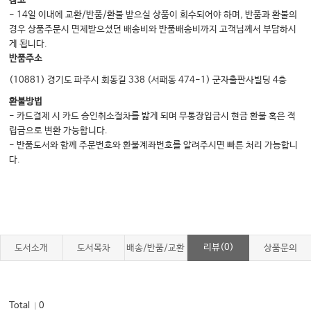
참고
- 14일 이내에 교환/반품/환불 받으실 상품이 회수되어야 하며, 반품과 환불의
경우 상품주문시 면제받으셨던 배송비와 반품배송비까지 고객님께서 부담하시
게 됩니다.
반품주소
(10881) 경기도 파주시 회동길 338 (서패동 474-1) 군자출판사빌딩 4층
환불방법
- 카드결제 시 카드 승인취소절차를 밟게 되며 무통장입금시 현금 환불 혹은 적
립금으로 변환 가능합니다.
- 반품도서와 함께 주문번호와 환불계좌번호를 알려주시면 빠른 처리 가능합니
다.
리뷰(0)
도서소개
도서목차
배송/반품/교환
상품문의
Total
0
｜