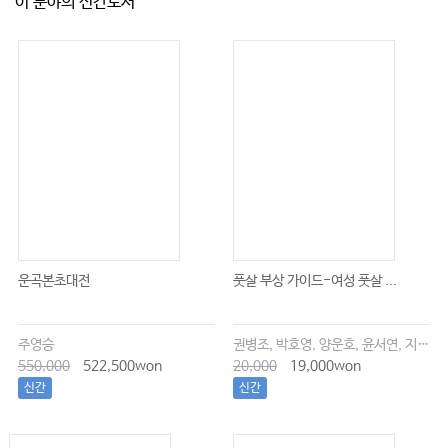
이 분야의 신간도서
운곡본초대전
풋살 부상 가이드-여성 풋살 ...
주영승
권병조, 박호영, 양운호, 윤서연, 지현우
550,000
522,500won
20,000
19,000won
신간
신간