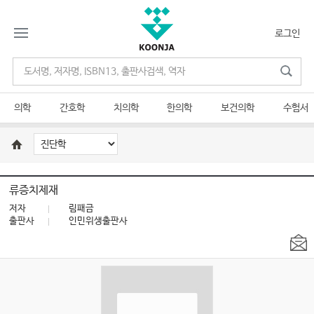
로그인
의학
간호학
치의학
한의학
보건의학
수험서
류증치제재
저자
림패금
출판사
인민위생출판사