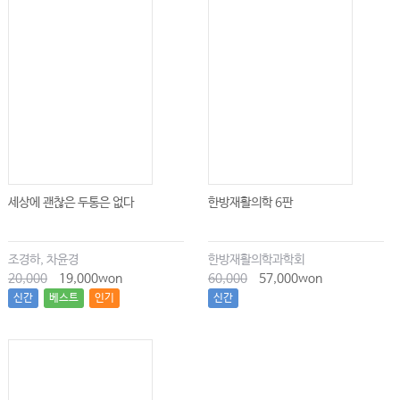
세상에 괜찮은 두통은 없다
한방재활의학 6판
조경하, 차윤경
한방재활의학과학회
20,000
19,000won
60,000
57,000won
신간
베스트
인기
신간