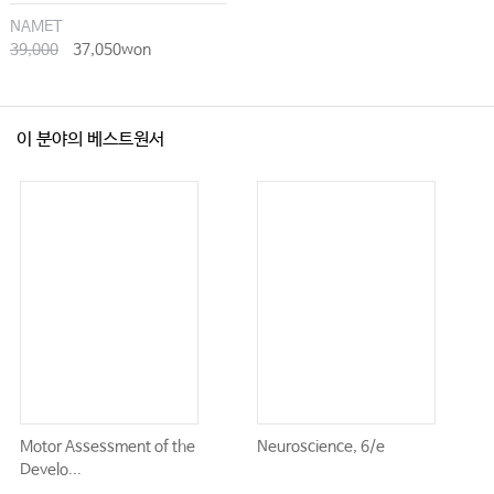
NAMET
39,000
37,050won
이 분야의 베스트원서
Motor Assessment of the
Neuroscience, 6/e
Develo...