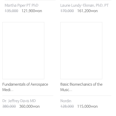
Martha Piper PT PhD
Laurie Lundy-Ekman, PhD, PT
135,000
121,900won
170,000
161,200won
Fundamentals of Aerospace
Basic Biomechanics of the
Medi...
Musc...
Dr. Jeffrey Davis MD
Nordin
380,000
360,000won
128,000
115,000won