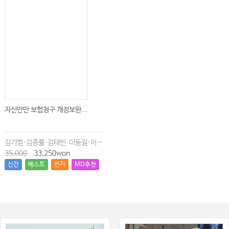
자신만만 보험청구 개정보완...
김기범·김종률·김태빈·이동길·이창현·최윤종
35,000
33,250won
신간
베스트
인기
MD추천