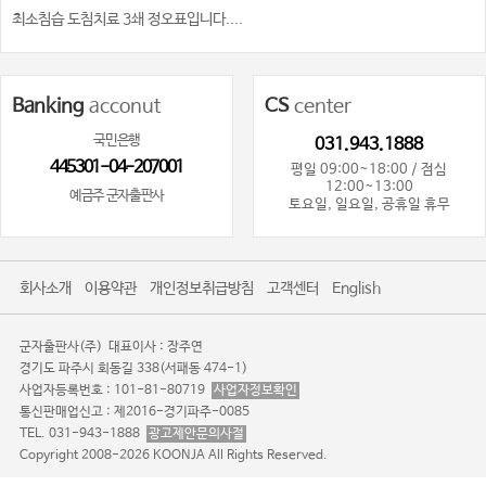
최소침습 도침치료 3쇄 정오표입니다....
Banking
acconut
CS
center
국민은행
031.943.1888
445301-04-207001
평일 09:00~18:00 / 점심
12:00~13:00
예금주 군자출판사
토요일, 일요일, 공휴일 휴무
회사소개
이용약관
개인정보취급방침
고객센터
English
군자출판사(주)
대표이사 : 장주연
경기도 파주시 회동길 338(서패동 474-1)
사업자등록번호 : 101-81-80719
사업자정보확인
통신판매업신고 : 제2016-경기파주-0085
TEL. 031-943-1888
광고제안문의사절
Copyright 2008-2026 KOONJA All Rights Reserved.