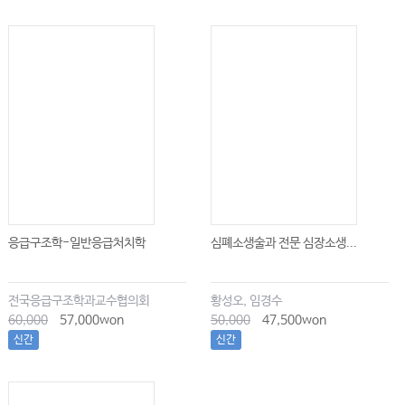
응급구조학-일반응급처치학
심폐소생술과 전문 심장소생...
전국응급구조학과교수협의회
황성오, 임경수
60,000
57,000won
50,000
47,500won
신간
신간