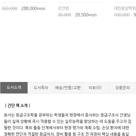
320,000
288,000won
조안영
대한창상학회
30,000
28,500won
100,000
9
도서소개
도서목차
배송/반품/교환
리뷰(0)
상품문의
｜간단 책 소개｜
본서는 응급구조학을 공부하는 학생들과 현장에서 종사하는 응급구조사 선생님
들이 실제 상황에 즉시 적용할 수 있는 실무능력을 향상하는 데 도움을 주고자 집
필한 것이다. 특히 출동 단계에서부터 현장 평가와 계획 수립, 손상 환자에 대한
정확한 판단과 적절한 응급처치, 장비 활용 등 구조 전 과정의 핵심 내용을 충실