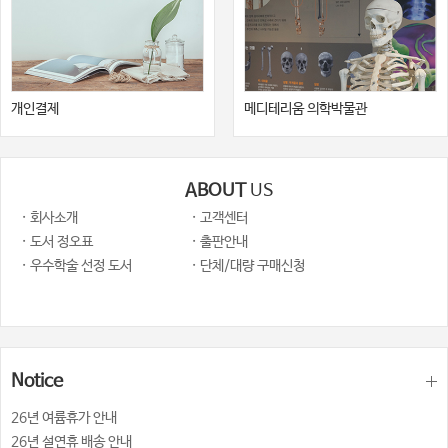
개인결제
메디테리움 의학박물관
ABOUT
US
· 회사소개
· 고객센터
· 도서 정오표
· 출판안내
· 우수학술 선정 도서
· 단체/대량 구매신청
Notice
26년 여륨휴가 안내
26년 설연휴 배송 안내