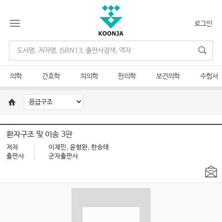
로그인
의학
간호학
치의학
한의학
보건의학
수험서
환자구조 및 이송 3판
저자
이재민, 윤형완, 한승태
출판사
군자출판사