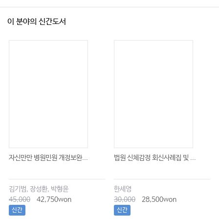
이 분야의 신간도서
자신만만 병원민원 개정보완...
법원 신체감정 회신사례집 및 ...
김기범, 장성환, 박형윤
한세영
45,000
42,750won
30,000
28,500won
신간
신간