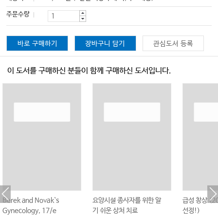
주문수량
바로 구매하기
장바구니 담기
관심도서 등록
이 도서를 구매하신 분들이 함께 구매하신 도서입니다.
Berek and Novak`s
요양시설 종사자를 위한 알
급성 창상 (2
Gynecology, 17/e
기 쉬운 상처 치료
선정!)