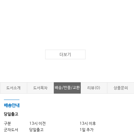
더보기
배송/반품/교환
도서소개
도서목차
리뷰(0)
상품문의
배송안내
당일출고
구분
13시 이전
13시 이후
군자도서
당일출고
1일 추가