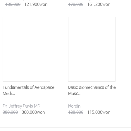
135,000
121,900won
170,000
161,200won
Fundamentals of Aerospace
Basic Biomechanics of the
Medi...
Musc...
Dr. Jeffrey Davis MD
Nordin
380,000
360,000won
128,000
115,000won