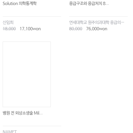
Solution 의학통계학
응급구조와 응급처치 8...
신임희
연세대학교 원주의과대학 응급의학교실
18,000
17,100won
80,000
76,000won
병원 전 외상소생술 Mil...
NAMET