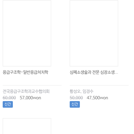
응급구조학-일반응급처치학
심폐소생술과 전문 심장소생...
전국응급구조학과교수협의회
황성오, 임경수
60,000
57,000won
50,000
47,500won
신간
신간