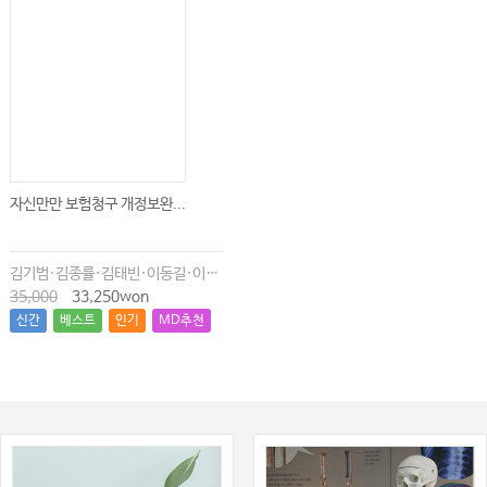
자신만만 보험청구 개정보완...
김기범·김종률·김태빈·이동길·이창현·최윤종
35,000
33,250won
신간
베스트
인기
MD추천