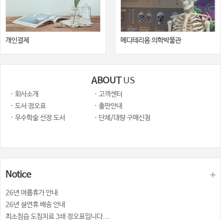
개인결제
메디테리움 의학박물관
ABOUT
US
· 회사소개
· 고객센터
· 도서 정오표
· 출판안내
· 우수학술 선정 도서
· 단체/대량 구매신청
Notice
26년 여륨휴가 안내
26년 설연휴 배송 안내
최소침습 도침치료 3쇄 정오표입니다....