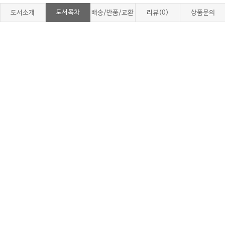
도서목차
도서소개
배송/반품/교환
리뷰(0)
상품문의