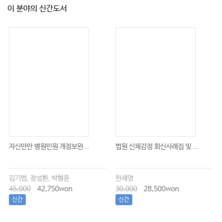
이 분야의 신간도서
자신만만 병원민원 개정보완...
법원 신체감정 회신사례집 및 ...
김기범, 장성환, 박형윤
한세영
45,000
42,750won
30,000
28,500won
신간
신간