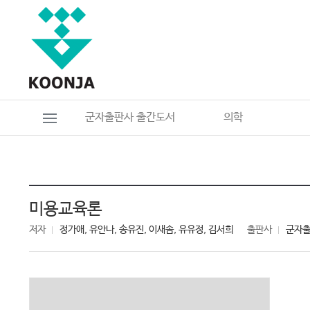
군자출판사 출간도서
의학
미용교육론
저자
정가애, 유안나, 송유진, 이새솜, 유유정, 김서희
출판사
군자