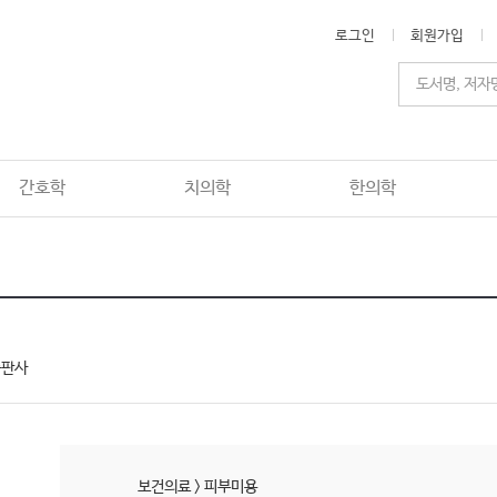
로그인
회원가입
간호학
치의학
한의학
출판사
보건의료
>
피부미용