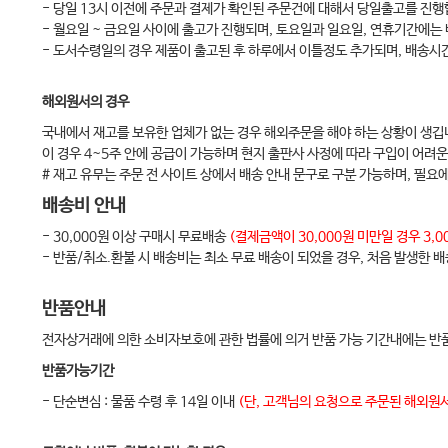
- 당일 13시 이전에 주문과 결제가 확인된 주문건에 대해서 당일출고를 진행
Chapter 5. 미용 교과 수업 목표 진술
- 월요일 ~ 금요일 사이에 출고가 진행되며, 토요일과 일요일, 연휴기간에는
1. 블룸(Bloom)
- 도서수령일의 경우 제품이 출고된 후 하루에서 이틀정도 추가되며, 배송시
2. 타일러(Tyler)
해외원서의 경우
3. 메이거(Mager)
국내에서 재고를 보유한 업체가 없는 경우 해외주문을 해야 하는 상황이 생깁
4. 가네(Gagne)
이 경우 4~5주 안에 공급이 가능하며 현지 출판사 사정에 따라 구입이 어려운
5. 그론룬드(Gronlund)
# 재고 유무는 주문 전 사이트 상에서 배송 안내 문구로 구분 가능하며, 필요
배송비 안내
- 30,000원 이상 구매시 무료배송
(결제금액이 30,000원 미만일 경우 3
- 반품/취소.환불 시 배송비는 최소 무료 배송이 되었을 경우, 처음 발생한 
반품안내
전자상거래에 의한 소비자보호에 관한 법률에 의거 반품 가능 기간내에는 반품
반품가능기간
- 단순변심 : 물품 수령 후 14일 이내
(단, 고객님의 요청으로 주문된 해외원서