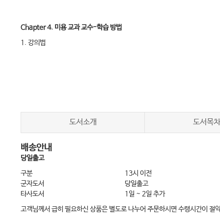
Chapter 4. 미용 교과 교수-학습 방법
1. 강의법
2. 문제해결학습
3. 프로젝트 학습(구안법)
4. 협동학습
5. 토의·토론
6. 모듈학습
도서소개
도서목
7. 역할놀이
배송안내
8. 시범·실습법
당일출고
9. 전습법과 분습법
구분
13시 이전
10. 블렌디드 러닝
군자도서
당일출고
타사도서
1일 ~ 2일 추가
11. 플립드 러닝(거꾸로 학습)
고객님께서 급히 필요하신 상품은 별도로 나누어 주문하시면 수령시간이 절