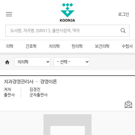
로그인
의학
간호학
치의학
한의학
보건의학
수험서
치과경영관리사 – 경영이론
저자
김경진
출판사
군자출판사