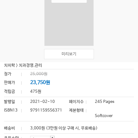
미리보기
치의학
>
치과경영,관리
정가
25,000원
23,750원
판매가
적립금
475원
발행일
2021-02-10
페이지수
245 Pages
ISBN13
9791159556371
제본형태
Softcover
배송비
3,000원 (3만원 이상 구매 시, 무료배송)