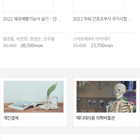
2022 제과제빵기능사 실기 - 단...
2022 파워 간호조무사 국가시험...
염경훈, 허현희, 장양순, 조우철
스마트에듀K 아카데미
30,000
28,500won
25,000
23,750won
개인결제
메디테리움 의학박물관