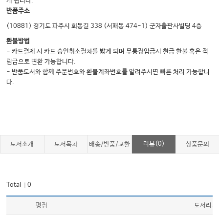
게 됩니다.
반품주소
(10881) 경기도 파주시 회동길 338 (서패동 474-1) 군자출판사빌딩 4층
환불방법
- 카드결제 시 카드 승인취소절차를 밟게 되며 무통장입금시 현금 환불 혹은 적
립금으로 변환 가능합니다.
- 반품도서와 함께 주문번호와 환불계좌번호를 알려주시면 빠른 처리 가능합니
다.
리뷰(0)
도서소개
도서목차
배송/반품/교환
상품문의
Total
0
｜
평점
도서리뷰