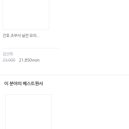
간호 조무사 실전 모의...
김선옥
23,000
21,850won
이 분야의 베스트원서