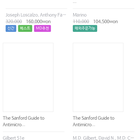
...
Joseph Loscalzo, Anthony Fauci, Dennis Kasper, Stephen Hauser, Dan Longo, J. Larry Jameson
Marino
320,000
160,000won
110,000
104,500won
신간
베스트
MD추천
해외주문가능
The Sanford Guide to
The Sanford Guide to
Antimicro...
Antimicro...
Gilbert 51e
M.D. Gilbert, David N., M.D. Chambers, Henry F., M.D. Eliopoulos, George M., M.D. Saag, Michael S., M.D. Pavia, Andrew T.