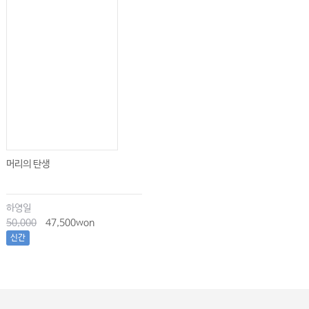
머리의 탄생
하영일
50,000
47,500won
신간