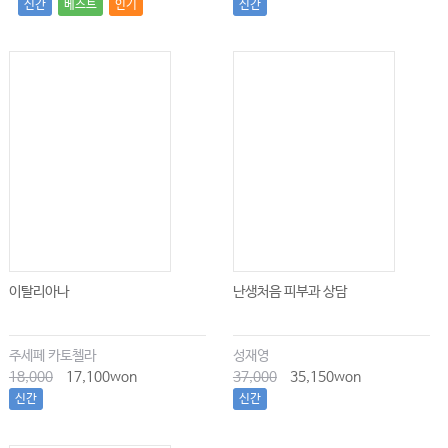
신간
베스트
인기
신간
이탈리아나
난생처음 피부과 상담
주세페 카토첼라
성재영
18,000
17,100won
37,000
35,150won
신간
신간