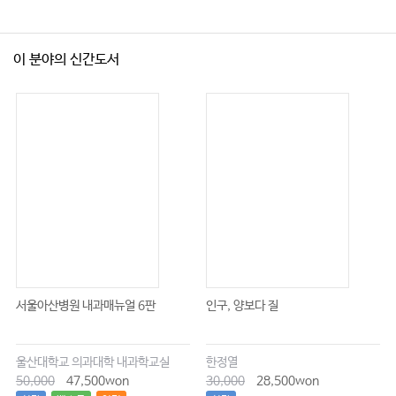
이 분야의 신간도서
서울아산병원 내과매뉴얼 6판
인구, 양보다 질
울산대학교 의과대학 내과학교실
한정열
50,000
47,500won
30,000
28,500won