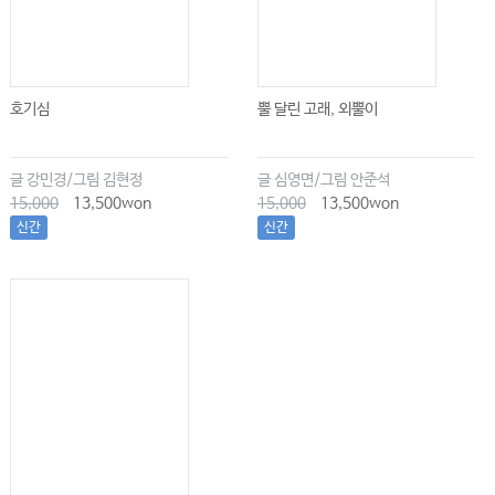
호기심
뿔 달린 고래, 외뿔이
글 강민경/그림 김현정
글 심영면/그림 안준석
15,000
13,500won
15,000
13,500won
신간
신간