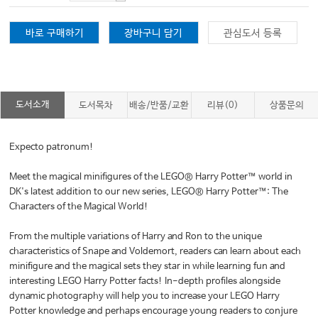
바로 구매하기
장바구니 담기
관심도서 등록
도서소개
도서목차
배송/반품/교환
리뷰(0)
상품문의
Expecto patronum!
Meet the magical minifigures of the LEGO® Harry Potter™ world in
DK's latest addition to our new series, LEGO® Harry Potter™: The
Characters of the Magical World!
From the multiple variations of Harry and Ron to the unique
characteristics of Snape and Voldemort, readers can learn about each
minifigure and the magical sets they star in while learning fun and
interesting LEGO Harry Potter facts! In-depth profiles alongside
dynamic photography will help you to increase your LEGO Harry
Potter knowledge and perhaps encourage young readers to conjure