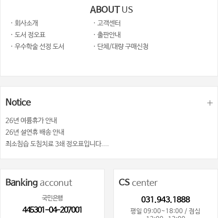
ABOUT
US
· 회사소개
· 고객센터
· 도서 정오표
· 출판안내
· 우수학술 선정 도서
· 단체/대량 구매신청
Notice
26년 여륨휴가 안내
26년 설연휴 배송 안내
최소침습 도침치료 3쇄 정오표입니다....
Banking
acconut
CS
center
국민은행
031.943.1888
445301-04-207001
평일 09:00~18:00 / 점심