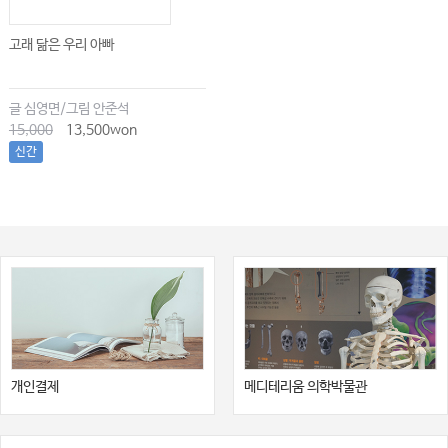
고래 닮은 우리 아빠
글 심영면/그림 안준석
15,000
13,500won
신간
개인결제
메디테리움 의학박물관