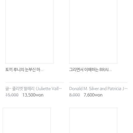
토끼 루니의 눈부신 마...
그리면서 이해하는 BRAI...
글- 줄리엣 발레리 (Juliette Vallery) 그림- 클로에 말라르 (Chloé Malard)
Donald M. Silver and Patricia J. Wynne
15,000
13,500won
8,000
7,600won