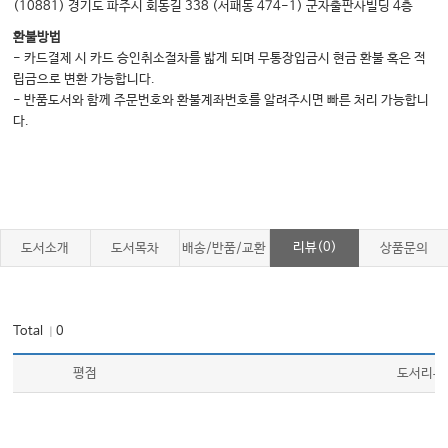
(10881) 경기도 파주시 회동길 338 (서패동 474-1) 군자출판사빌딩 4층
환불방법
- 카드결제 시 카드 승인취소절차를 밟게 되며 무통장입금시 현금 환불 혹은 적
립금으로 변환 가능합니다.
- 반품도서와 함께 주문번호와 환불계좌번호를 알려주시면 빠른 처리 가능합니
다.
리뷰(0)
도서소개
도서목차
배송/반품/교환
상품문의
Total
0
｜
평점
도서리뷰