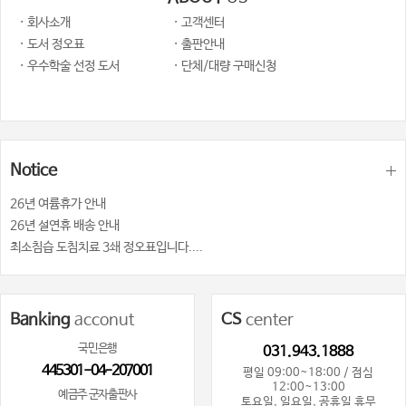
· 회사소개
· 고객센터
· 도서 정오표
· 출판안내
· 우수학술 선정 도서
· 단체/대량 구매신청
Notice
26년 여륨휴가 안내
26년 설연휴 배송 안내
최소침습 도침치료 3쇄 정오표입니다....
Banking
acconut
CS
center
국민은행
031.943.1888
445301-04-207001
평일 09:00~18:00 / 점심
12:00~13:00
예금주 군자출판사
토요일, 일요일, 공휴일 휴무