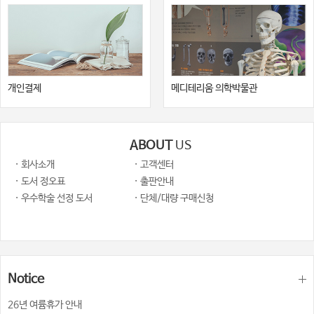
개인결제
메디테리움 의학박물관
ABOUT
US
· 회사소개
· 고객센터
· 도서 정오표
· 출판안내
· 우수학술 선정 도서
· 단체/대량 구매신청
Notice
26년 여륨휴가 안내