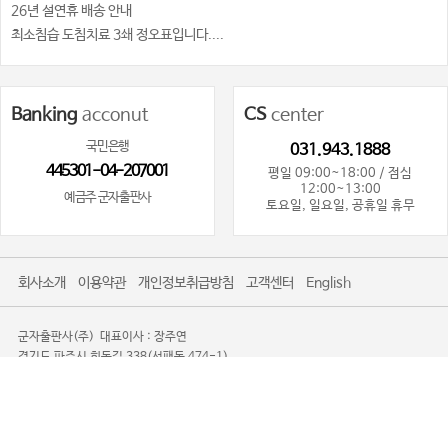
26년 설연휴 배송 안내
최소침습 도침치료 3쇄 정오표입니다....
Banking
acconut
CS
center
국민은행
031.943.1888
445301-04-207001
평일 09:00~18:00 / 점심
12:00~13:00
예금주 군자출판사
토요일, 일요일, 공휴일 휴무
회사소개
이용약관
개인정보취급방침
고객센터
English
군자출판사(주)
대표이사 : 장주연
경기도 파주시 회동길 338(서패동 474-1)
사업자등록번호 : 101-81-80719
사업자정보확인
통신판매업신고 : 제2016-경기파주-0085
TEL. 031-943-1888
광고제안문의사절
Copyright 2008-2026 KOONJA All Rights Reserved.