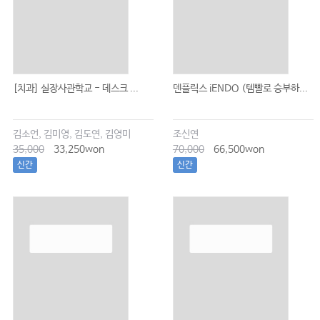
[치과] 실장사관학교 - 데스크 ...
덴플릭스 iENDO (템빨로 승부하...
김소언, 김미영, 김도연, 김영미
조신연
35,000
33,250won
70,000
66,500won
신간
신간