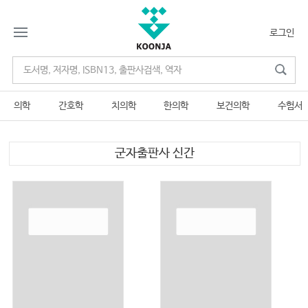
로그인
의학
간호학
치의학
한의학
보건의학
수험서
군자출판사 신간