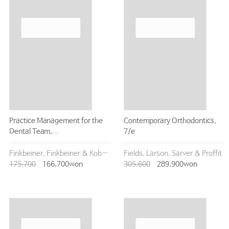
Practice Management for the
Contemporary Orthodontics,
Dental Team,...
7/e
Finkbeiner, Finkbeiner & Koberna
Fields, Larson, Sarver & Proffit
175,700
166,700won
305,600
289,900won