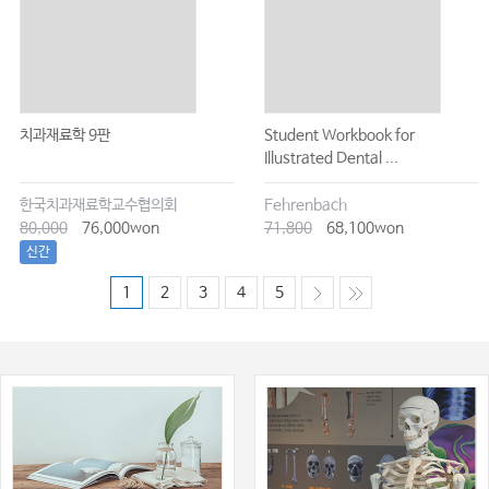
치과재료학 9판
Student Workbook for
Illustrated Dental ...
한국치과재료학교수협의회
Fehrenbach
80,000
76,000won
71,800
68,100won
신간
1
2
3
4
5