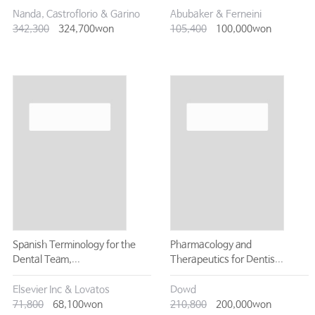
Nanda, Castroflorio & Garino
Abubaker & Ferneini
342,300
324,700won
105,400
100,000won
Spanish Terminology for the
Pharmacology and
Dental Team,...
Therapeutics for Dentis...
Elsevier Inc & Lovatos
Dowd
71,800
68,100won
210,800
200,000won