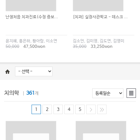
난생처음 치과진료(수정 증보...
[치과] 실장사관학교 - 데스크 ...
윤지혜, 홍은하, 황아람, 이소연
김소언, 김미영, 김도연, 김영미
50,000
47,500won
35,000
33,250won
치의학
361
｜
개
1
2
3
4
5