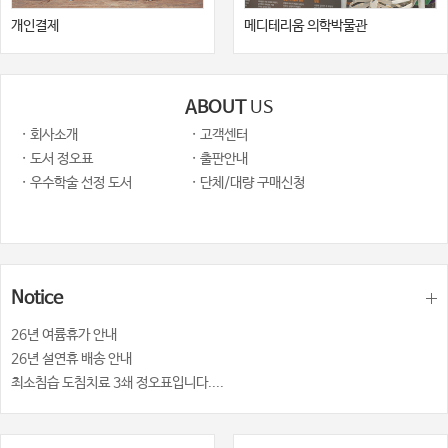
개인결제
메디테리움 의학박물관
ABOUT
US
· 회사소개
· 고객센터
· 도서 정오표
· 출판안내
· 우수학술 선정 도서
· 단체/대량 구매신청
Notice
26년 여륨휴가 안내
26년 설연휴 배송 안내
최소침습 도침치료 3쇄 정오표입니다....