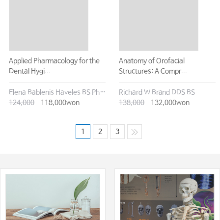
Applied Pharmacology for the
Anatomy of Orofacial
Dental Hygi...
Structures: A Compr...
Elena Bablenis Haveles BS Pharm Pharm D
Richard W Brand DDS BS
124,000
118,000won
138,000
132,000won
1
2
3