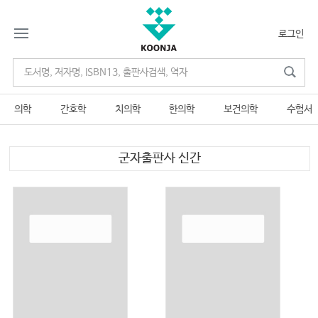
로그인
의학
간호학
치의학
한의학
보건의학
수험서
군자출판사 신간