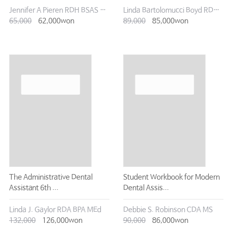
Jennifer A Pieren RDH BSAS MS
Linda Bartolomucci Boyd RDA BA
65,000
62,000won
89,000
85,000won
The Administrative Dental
Student Workbook for Modern
Assistant 6th ...
Dental Assis...
Linda J. Gaylor RDA BPA MEd
Debbie S. Robinson CDA MS
132,000
126,000won
90,000
86,000won