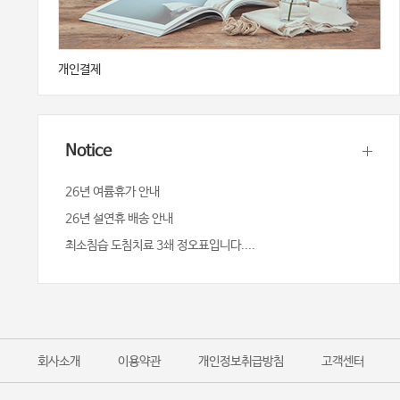
개인결제
Notice
26년 여륨휴가 안내
26년 설연휴 배송 안내
최소침습 도침치료 3쇄 정오표입니다....
회사소개
이용약관
개인정보취급방침
고객센터