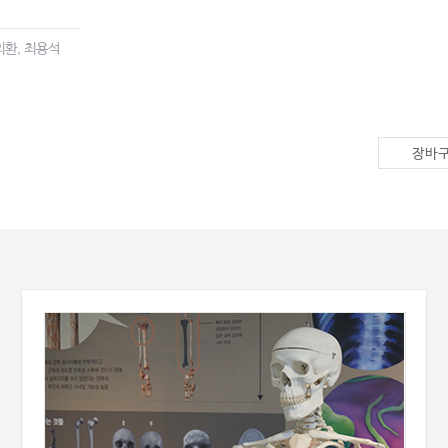
의환, 최용석
장바구