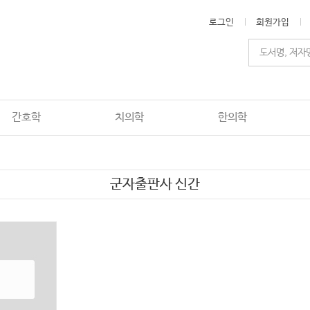
로그인
회원가입
간호학
치의학
한의학
군자출판사 신간