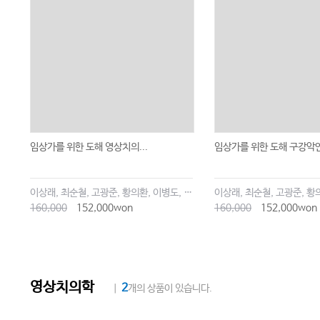
임상가를 위한 도해 영상치의...
임상가를 위한 도해 구강악안.
이상래, 최순철, 고광준, 황의환, 이병도, 한상선, 허경회, 김규태
이상래, 최순철, 고광준, 황
160,000
152,000won
160,000
152,000won
영상치의학
2
｜
개
의 상품이 있습니다.