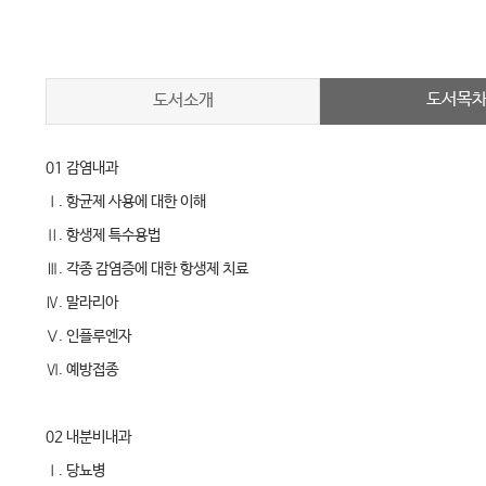
도서목
도서소개
01 감염내과
Ⅰ. 항균제 사용에 대한 이해
Ⅱ. 항생제 특수용법
Ⅲ. 각종 감염증에 대한 항생제 치료
Ⅳ. 말라리아
Ⅴ. 인플루엔자
Ⅵ. 예방접종
02 내분비내과
Ⅰ. 당뇨병