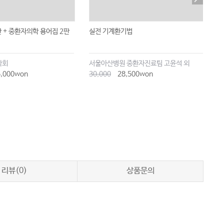
 + 중환자의학 용어집 2판
실전 기계환기법
파
기
학회
서울아산병원 중환자진료팀 고윤석 외
신
,000won
30,000
28,500won
4
리뷰(0)
상품문의