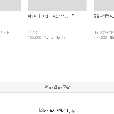
파워내과 10판 1-4권 set 및 부록
중환자의학 4판
과학교실
신규성
대한중환자의
185,000
175,750won
100,000
95
차
배송/반품/교환