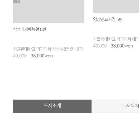
임상진료지침 5판
삼성내과매뉴얼 8판
가톨릭대학교 의과대학 내
40,000
38,000won
성균관대학교 의과대학 삼성서울병원 내과
40,000
38,000won
도서소개
도서목