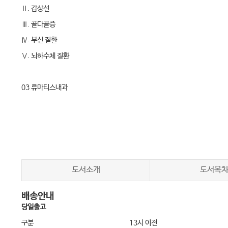
Ⅱ. 갑상선
Ⅲ. 골다골증
Ⅳ. 부신 질환
Ⅴ. 뇌하수체 질환
03 류마티스내과
Ⅰ. 류마티스내과 개요
Ⅱ. 류마티스 질환의 진단검사
Ⅲ. 류마티스관절염
Ⅳ. 전신홍반루푸스
Ⅴ. 골관절염
도서소개
도서목
Ⅵ. 베체트 병
배송안내
Ⅶ. 척추관절염
당일출고
Ⅷ. 통풍
구분
13시 이전