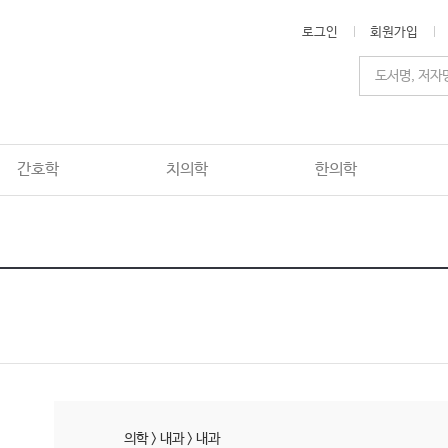
로그인
회원가입
간호학
치의학
한의학
의학
>
내과
>
내과