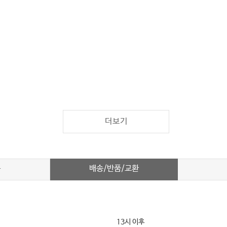
더보기
배송/반품/교환
차
13시 이후