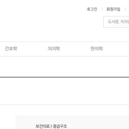
로그인
회원가입
간호학
치의학
한의학
보건의료
>
응급구조