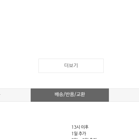
더보기
배송/반품/교환
차
13시 이후
1일 추가