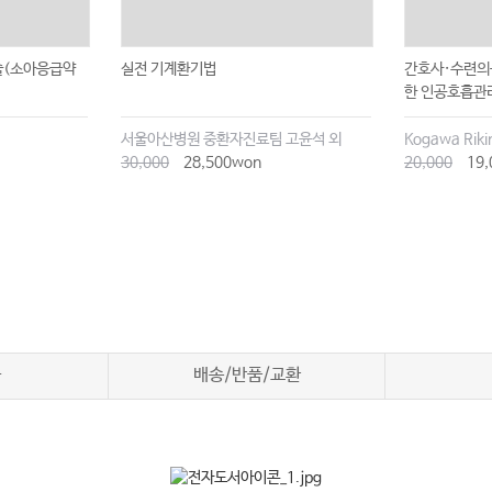
술(소아응급약
실전 기계환기법
간호사·수련의
한 인공호흡관
서울아산병원 중환자진료팀 고윤석 외
Kogawa Ri
30,000
28,500won
20,000
19,
차
배송/반품/교환