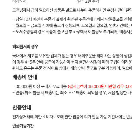
타사도서
1일 ~ 2일 추가
되먹임(피드백) 장치의 사용
고객님께서 급히 필요하신 상품은 별도로 나누어 주문하시면 수령시간이 절
Chapter 6-3 기본 및 전문 기도술기
- 당일 13시 이전에 주문과 결제가 확인된 주문건에 대해서 당일출고를 진행
기본 기도술기
- 월요일 ~ 금요일 사이에 출고가 진행되며, 토요일과 일요일, 연휴기간에는
전문 기도술기
- 도서수령일의 경우 제품이 출고된 후 하루에서 이틀정도 추가되며, 배송시
비디오후두경을 이용한 기관내삽관
해외원서의 경우
Chapter 6-4 제세동
국내에서 재고를 보유한 업체가 없는 경우 해외주문을 해야 하는 상황이 생깁
제세동
이 경우 4~5주 안에 공급이 가능하며 현지 출판사 사정에 따라 구입이 어려운
Chapter 6-5 전문소생술 중 약물 투여
# 재고 유무는 주문 전 사이트 상에서 배송 안내 문구로 구분 가능하며, 필요
정맥내 투여
배송비 안내
골내 주사
- 30,000원 이상 구매시 무료배송
(결제금액이 30,000원 미만일 경우 3
- 반품/취소.환불 시 배송비는 최소 무료 배송이 되었을 경우, 처음 발생한 
기관내 투여
Chapter 6-6 체외순환 심폐소생술
반품안내
개요
전자상거래에 의한 소비자보호에 관한 법률에 의거 반품 가능 기간내에는 반품
적응증
반품가능기간
체외막형 산화장치