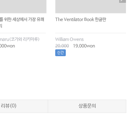
를 위한 세상에서 가장 유쾌
The Ventilator Book 한글판
기
리
kimaru(코가와 리키마루)
William Owens
대
000won
20,000
19,000won
1
신간
리뷰(0)
상품문의