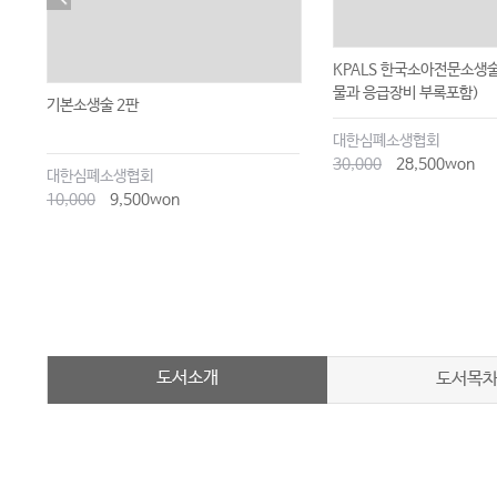
KPALS 한국소아전문소생
물과 응급장비 부록포함)
기본소생술 2판
대한심폐소생협회
30,000
28,500won
대한심폐소생협회
10,000
9,500won
도서소개
도서목