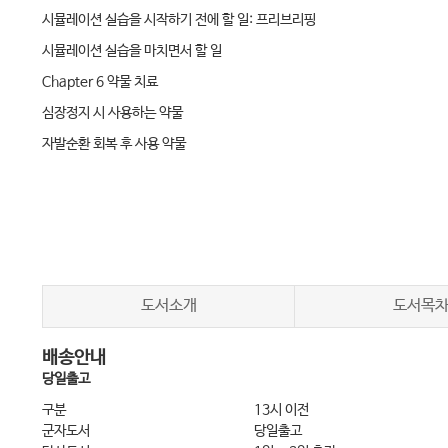
시뮬레이션 실습을 시작하기 전에 할 일: 프리브리핑
시뮬레이션 실습을 마치면서 할 일
Chapter 6 약물 치료
심장정지 시 사용하는 약물
자발순환 회복 후 사용 약물
비 심장정지 상황에서 사용하는 약물
Chapter 6-1 가슴압박과 백마스크 인공호흡
가슴압박
백마스크 인공호흡
Chapter 6-2 전문소생술 중 환자 감시
도서소개
도서목
호기말이산화탄소분압(ETCO2)
배송안내
국소뇌산소포화도
당일출고
중심정맥혈 산소포화도(ScvO2)
구분
13시 이전
관상동맥 관류압과 이완기 동맥압
군자도서
당일출고