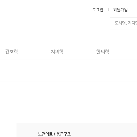
로그인
회원가입
간호학
치의학
한의학
보건의료
>
응급구조