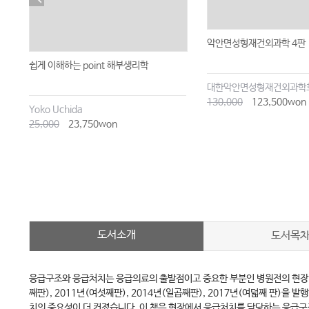
악안면성형재건외과학 4판
쉽게 이해하는 point 해부생리학
대한악안면성형재건외과학
130,000
123,500won
Yoko Uchida
25,000
23,750won
도서소개
도서목
응급구조와 응급처치는 응급의료의 출발점이고 중요한 부분인 병원전의 현장 및 이
째판), 2011년(여섯째판), 2014년(일곱째판), 2017년(여덟째 판)
치의 중요성이 더 커졌습니다. 이 책은 현장에서 응급처치를 담당하는 응급구