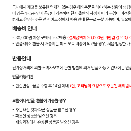
국내에서 재고를 보유한 업체가 없는 경우 해외주문을 해야 하는 상황이 생깁
Chater 20 골반과 다리의 손상
이 경우 4~5주 안에 공급이 가능하며 현지 출판사 사정에 따라 구입이 어려운
Chater 21 신경계
# 재고 유무는 주문 전 사이트 상에서 배송 안내 문구로 구분 가능하며, 필요
Chater 22 머리손상
배송비 안내
Chater 23 척추 손상
- 30,000원 이상 구매시 무료배송
(결제금액이 30,000원 미만일 경우 3
- 반품/취소.환불 시 배송비는 최소 무료 배송이 되었을 경우, 처음 발생한 
Chater 24 눈의 손상
Chater 25 얼굴과 인후두부의 손상
반품안내
Chater 26 가슴손상
전자상거래에 의한 소비자보호에 관한 법률에 의거 반품 가능 기간내에는 반품
Chater 27 배 및 생식기
반품가능기간
Chater 28 배 및 생식기의 손상
- 단순변심 : 물품 수령 후 14일 이내
(단, 고객님의 요청으로 주문된 해외원서
PART 7 내과계 응급질환
교환이나 반품, 환불이 가능한 경우
Chater 29 내과계 응급
- 주문하신 것과 다른 상품을 받으신 경우
- 파본인 상품을 받으신 경우
Chater 30 응급을 요하는 임상증상
- 배송과정에서 손상된 상품을 받으신 경우
Chater 31 응급 심혈관질환