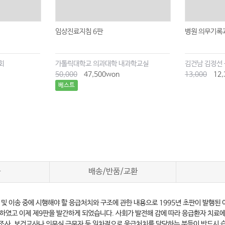
임상진료지침 6판
병원 의무기록
회
가톨릭대학교 의과대학 내과학교실
50,000
47,500won
13,000
12,
베스트
차
배송/반품/교환
송 중에 시행해야 할 응급처치와 구조에 관한 내용으로 1995년 초판이 발행된 이후로 
을 발행하였고 이제 제9판을 발간하게 되었습니다. 사회가 발전해 감에 따라 응급환자 치
조사, 보건교사나 의무실 근무자 등 일차적으로 응급처치를 담당하는 분들이 반드시 