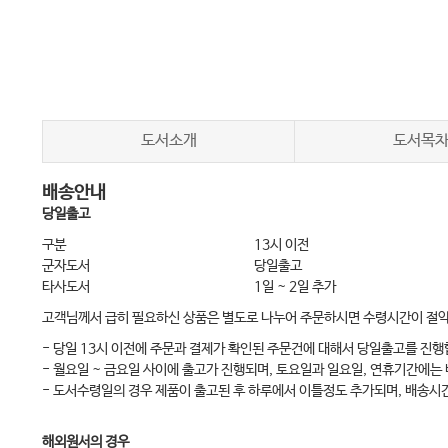
Chater 9 심폐정지
Chater 10 기도유지와 호흡보조법
Chater 11 기본소생술
Chater 12 제세동과 자동심장충격기
도서소개
도서목
PART 5 출혈과 쇼크
배송안내
Chater 13 출혈 시 응급처치
당일출고
Chater 14 쇼크
구분
13시 이전
군자도서
당일출고
타사도서
1일 ~ 2일 추가
PART 6 손상
고객님께서 급히 필요하신 상품은 별도로 나누어 주문하시면 수령시간이 절
Chater 15 손상
- 당일 13시 이전에 주문과 결제가 확인된 주문건에 대해서 당일출고를 진행
Chater 16 연부조직 손상
- 월요일 ~ 금요일 사이에 출고가 진행되며, 토요일과 일요일, 연휴기간에는
Chater 17 근골격계
- 도서수령일의 경우 제품이 출고된 후 하루에서 이틀정도 추가되며, 배송시
Chater 18 골절, 어긋남 및 삠
해외원서의 경우
Chater 19 어깨뼈부위와 팔의 골절과 어긋남