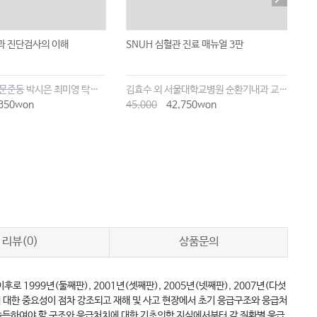
과 진단검사의 이해
SNUH 심혈관 진료 매뉴얼 3판
A
김건남 김정선 문준동 박시은 최미영 탁양주
김효수 외 서울대학교병원 순환기내과 교수진
N
350won
45,000
42,750won
5
리뷰(0)
상품문의
1999년(둘째판), 2001년(셋째판), 2005년(넷째판), 2007년(다섯
료에 대한 중요성이 점차 강조되고 재해 및 사고 현장에서 초기 응급구조와 응급처
습득하여야 할 구조와 응급처치에 대한 기초의학 지식에서부터 각 질환별 응급