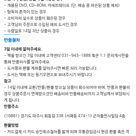
6. 물고기가 더 낫다
- 개봉된 DVD, CD-ROM, 카세트테이프 (단, 배송 중 파손된 상품 제외)
7. 눈 구경하기
- 탐독의 흔적이 있는 경우
- 소비자의 실수로 상품이 훼손된 경우
8. 제3의 눈
- 고객님의 주문으로 수입된 해외 도서인 경우
9. 동물의 관상학
- 수령일로 14일 지난 상품의 경우
10. 무지개 비밀
반품절차
11. 눈이 보고 뇌가 알고
3일 이내에 알려주세요.
- 책을 받으신 3일 이내에 고객센터 031-943-1888 혹은 1:1 문의게시판을
통해 반품의사를 알려주세요.
제7장 뚜껑이 나타나다 (두개골)
- 도서명과 환불 계좌를 알려주시면 빠른 처리 가능합니다.
- 도서는 택배 또는 등기우편으로 보내주시기 바랍니다.
1. 머리가 없던 세상에서
참고
2. 복잡한 두개골
- 14일 이내에 교환/반품/환불 받으실 상품이 회수되어야 하며, 반품과 환불의
경우 상품주문시 면제받으셨던 배송비와 반품배송비까지 고객님께서 부담하시
3. 개혁가가 등장하다
게 됩니다.
4. 피부에서 뼈가 생겨나다
반품주소
5. 족보가 써진 머리뼈
(10881) 경기도 파주시 회동길 338 (서패동 474-1) 군자출판사빌딩 4층
환불방법
- 카드결제 시 카드 승인취소절차를 밟게 되며 무통장입금시 현금 환불 혹은 적
제8장 군주가 나타나다 (뇌)