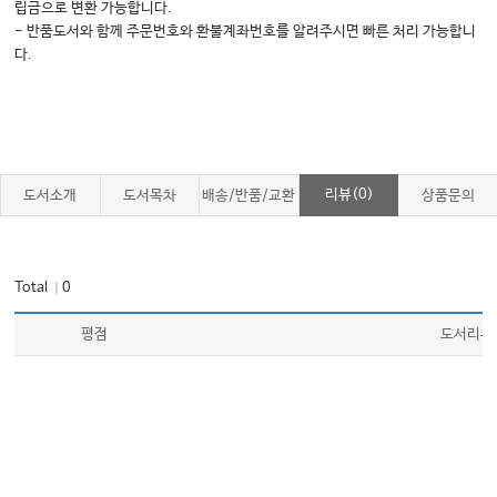
립금으로 변환 가능합니다.
1. 귀신이 다니는 길
- 반품도서와 함께 주문번호와 환불계좌번호를 알려주시면 빠른 처리 가능합니
2. 생각하는 고기 덩어리
다.
3. 동물이 시작되다
4. 해파리의 혁명
5. 고무 풍선을 불다
6. 동물들의 뇌 사진
리뷰(0)
도서소개
도서목차
배송/반품/교환
상품문의
7. 스파이크가 전부다
8. 인간을 조각하다
Total
0
｜
9. 인간이 유별난 이유
10. 담당부서가 있다
평점
도서리뷰
11. 의사봉을 두드리다
제9장 우리는 도대체 누구인가?
1. 루카를 상상하다