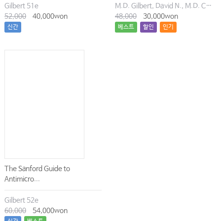
Gilbert 51e
M.D. Gilbert, David N., M.D. Chambers, Henry F., M.D. Eliopoulos, George M., M.D. Saag, Michael S., M.D. Pavia, Andrew T.
52,000
40,000won
48,000
30,000won
신간
베스트
할인
인기
The Sanford Guide to
Antimicro...
Gilbert 52e
60,000
54,000won