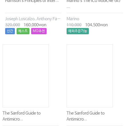
Harrison`s Principles of Inter...
Marino`s The ICU Book,4e (IE)
...
Joseph Loscalzo, Anthony Fauci, Dennis Kasper, Stephen Hauser, Dan Longo, J. Larry Jameson
Marino
320,000
160,000won
110,000
104,500won
신간
베스트
MD추천
해외주문가능
The Sanford Guide to
The Sanford Guide to
Antimicro...
Antimicro...