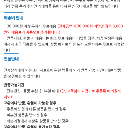
# 재고 유무는 주문 전 사이트 상에서 배송 안내 문구로 구분 가능하며, 필요에
제5장 목을 돌리다 (목)
따라 전화 문의 주시면 거래처를 통해 다시 한번 국내재고를 확인해 드립니다.
1. 아담의 사과
배송비 안내
2. 머리와 몸통이 떨어지다
- 30,000원 이상 구매시 무료배송
(결제금액이 30,000원 미만일 경우 3,000
3. 아가미가 남긴 흔적
원의 배송료가 자동으로 추가됩니다.)
- 반품/취소.환불 시 배송비는 최소 무료 배송이 되었을 경우, 처음 발생한 배송
4. 물고기와 대동맥
비까지 소급 적용될 수 있으며, 상품 하자로 인한 도서 교환시에는 무료로 가능합
5. 갑상선 속에 숨은 골다공증
니다.
6. 기린과 뱀
반품안내
전자상거래에 의한 소비자보호에 관한 법률에 의거 반품 가능 기간내에는 반품
제6장 세상을 보다 (눈)
을 요청하실 수 있습니다.
1. 눈썹을 그리다
반품가능기간
- 단순변심 : 물품 수령 후 14일 이내
(단, 고객님의 요청으로 주문된 해외원서
2. 빛을 알아차리다
제외)
3. 눈은 어떻게 만들어질까?
교환이나 반품, 환불이 가능한 경우
- 주문하신 것과 다른 상품을 받으신 경우
4. 눈이 지나온 흔적
- 파본인 상품을 받으신 경우
5. 흥미진진한 단백질
- 배송과정에서 손상된 상품을 받으신 경우
교환이나 반품, 환불이 불가능한 경우