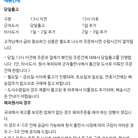
배송안내
7. 변해 가는 이빨
당일출고
8. 직각이 된 얼굴
구분
13시 이전
13시 이후
군자도서
당일출고
1일 추가
타사도서
1일 ~ 2일 추가
2일 ~ 3일 추가
제4장 소리를 듣다 (귀)
고객님께서 급히 필요하신 상품은 별도로 나누어 주문하시면 수령시간이 절약됩
1. 귓속을 걷다
니다.
2. 귀가 빠진 날
- 당일 13시 이전에 주문과 결제가 확인된 주문건에 대해서 당일출고를 진행합
니다. (단, 타사도서, 원서 제외되며 군자출판사에서 출간된 도서로 이뤄진 주문
3. 세포에 털이 나다
건에 한합니다.)
4. 귀 안의 지렛대
- 월요일 ~ 금요일 사이에 출고가 진행되며, 토요일과 일요일, 연휴기간에는 배
송업무가 없으므로 구매에 참고 바랍니다.
5. 빙글빙글 도는 세상
- 도서수령일의 경우 제품이 출고된 후 하루에서 이틀정도 추가되며, 배송시간
6. 처음에는 균형부터
은 안내가 어렵습니다.
해외원서의 경우
7. 가오리에서 숨은 그림 찾기
국내에서 재고를 보유한 업체가 없는 경우 해외주문을 해야 하는 상황이 생깁니
8. 파리의 곡예 비행
다.
9. 귀 안에 물이 찬 이유
이 경우 4~5주 안에 공급이 가능하며 현지 출판사 사정에 따라 구입이 어려운 경
우 2~3주 안에 공지해 드립니다.