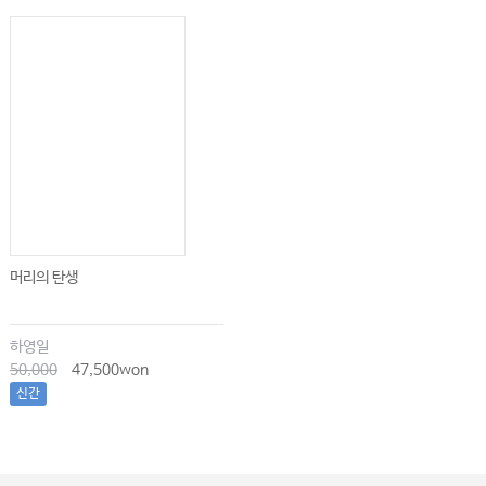
머리의 탄생
하영일
50,000
47,500won
신간