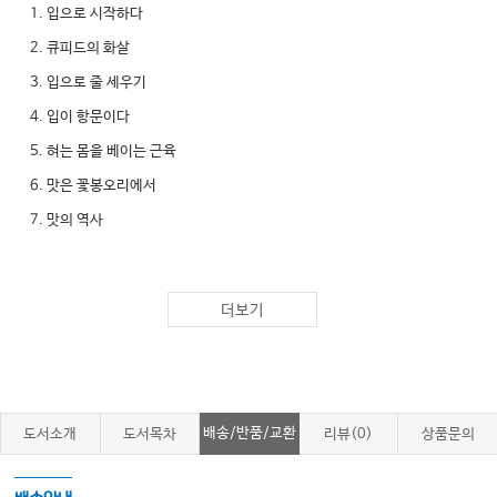
1. 입으로 시작하다
2. 큐피드의 화살
3. 입으로 줄 세우기
4. 입이 항문이다
5. 혀는 몸을 베이는 근육
6. 맛은 꽃봉오리에서
7. 맛의 역사
제3장 물고 씹다 (턱과 치아)
더보기
1. 턱이 생겨나다
2. 턱 보조개
3. 턱 안에 든 비밀
4. 이빨의 원조
배송/반품/교환
도서소개
도서목차
리뷰(0)
상품문의
5. 이빨이 솟아나다
6. 각양각색의 치아