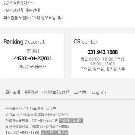
26년 여륨휴가 안내
26년 설연휴 배송 안내
최소침습 도침치료 3쇄 정오표입니다....
Banking
acconut
CS
center
국민은행
031.943.1888
445301-04-207001
평일 09:00~18:00 / 점심
12:00~13:00
예금주 군자출판사
토요일, 일요일, 공휴일 휴무
회사소개
이용약관
개인정보취급방침
고객센터
English
군자출판사(주)
대표이사 : 장주연
경기도 파주시 회동길 338(서패동 474-1)
사업자등록번호 : 101-81-80719
사업자정보확인
통신판매업신고 : 제2016-경기파주-0085
TEL. 031-943-1888
광고제안문의사절