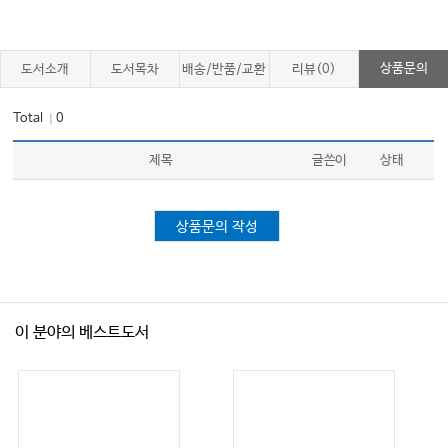
2. 지구와 생명
3. 레카의 호수
4. 인간이 되다
상품문의
도서소개
도서목차
배송/반품/교환
리뷰(0)
Total
0
｜
제목
글쓴이
상태
상품문의 작성
이 분야의 베스트도서