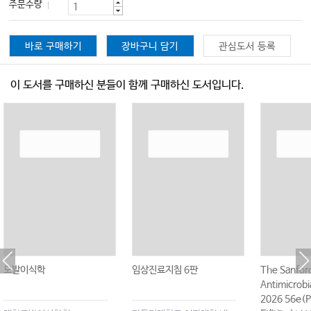
주문수량
바로 구매하기
장바구니 담기
관심도서 등록
이 도서를 구매하신 분들이 함께 구매하신 도서입니다.
모발이식학
임상진료지침 6판
The Sanfor
Antimicrobi
2026 56e(P