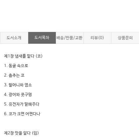
도서목차
도서소개
배송/반품/교환
리뷰(0)
상품문의
제1장 냄새를 맡다 (코)
1. 동굴 속으로
2. 춤추는 코
3. 할머니와 염소
4. 광어와 콧구멍
5. 유전자가 말해주다
6. 코가 크면 어쩐다나
제2장 맛을 알다 (입)