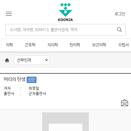
로그인
의학
간호학
치의학
한의학
보건의학
수험서
머리의 탄생
신간
저자
하영일
출판사
군자출판사