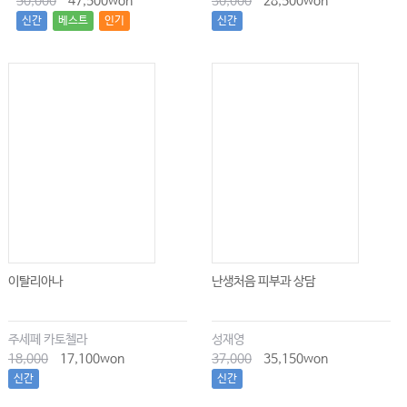
50,000
47,500won
30,000
28,500won
신간
베스트
인기
신간
이탈리아나
난생처음 피부과 상담
주세페 카토첼라
성재영
18,000
17,100won
37,000
35,150won
신간
신간