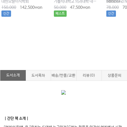
Edition)
대한모발이식학회
가톨릭대학교 의과대학 내과학교실
MD David N.
150,000
142,500won
50,000
47,500won
78,000
70
신간
베스트
신간
도서소개
도서목차
배송/반품/교환
리뷰(0)
상품문의
｜간단 책 소개｜