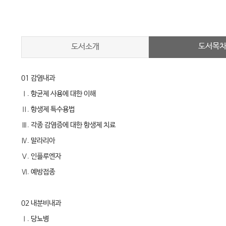
도서목
도서소개
01 감염내과
Ⅰ. 항균제 사용에 대한 이해
Ⅱ. 항생제 특수용법
Ⅲ. 각종 감염증에 대한 항생제 치료
Ⅳ. 말라리아
Ⅴ. 인플루엔자
Ⅵ. 예방접종
02 내분비내과
Ⅰ. 당뇨병