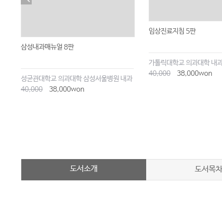
임상진료지침 5판
삼성내과매뉴얼 8판
가톨릭대학교 의과대학 내
40,000
38,000won
성균관대학교 의과대학 삼성서울병원 내과
40,000
38,000won
도서소개
도서목