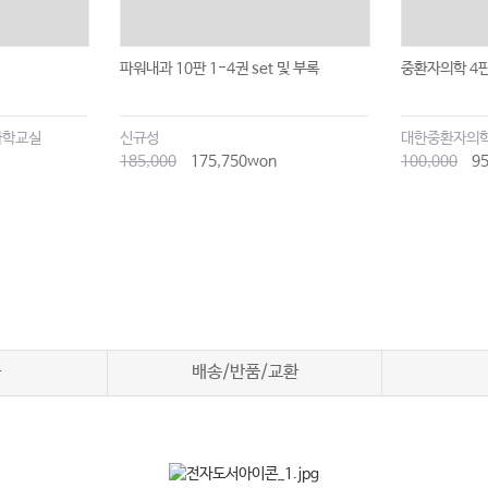
파워내과 10판 1-4권 set 및 부록
중환자의학 4판
과학교실
신규성
대한중환자의
185,000
175,750won
100,000
95
차
배송/반품/교환