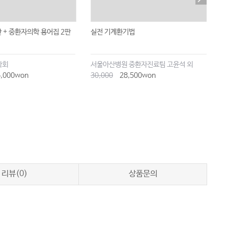
 + 중환자의학 용어집 2판
실전 기계환기법
파
기
학회
서울아산병원 중환자진료팀 고윤석 외
신
,000won
30,000
28,500won
4
리뷰(0)
상품문의