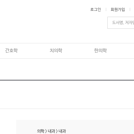
로그인
회원가입
간호학
치의학
한의학
의학
>
내과
>
내과