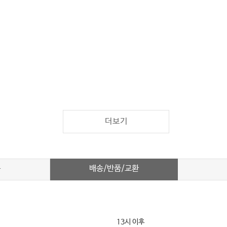
더보기
배송/반품/교환
차
13시 이후