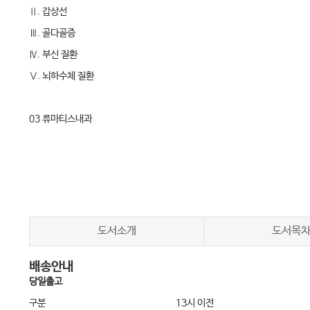
Ⅱ. 갑상선
Ⅲ. 골다골증
Ⅳ. 부신 질환
Ⅴ. 뇌하수체 질환
03 류마티스내과
Ⅰ. 류마티스내과 개요
Ⅱ. 류마티스 질환의 진단검사
Ⅲ. 류마티스관절염
Ⅳ. 전신홍반루푸스
Ⅴ. 골관절염
도서소개
도서목
Ⅵ. 베체트 병
배송안내
Ⅶ. 척추관절염
당일출고
Ⅷ. 통풍
구분
13시 이전