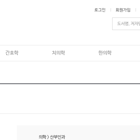
로그인
회원가입
간호학
치의학
한의학
의학
>
산부인과