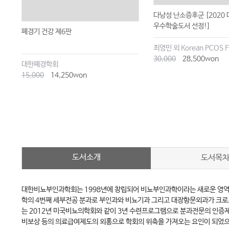
다낭성 난소증후군 [202
우수학술도서 선정!]
폐경기 건강 제6판
최영민 외 Korean PCOS 
30,000
28,500won
대한폐경학회
15,000
14,250won
도서소개
도서목
대한비뇨부인과학회는 1998년에 창립되어 비뇨부인과학이라는 새로운 영역
학의 4번째 세부전공 분과로 부인과와 비뇨기과 그리고 대장항문외과가 크로
는 2012년 미국비뇨의학회와 같이 3년 수련프로그램으로 분과전문의 인
비보상 등의 의료급여제도의 외홍으로 학회의 위축을 가져오는 요인이 되었으