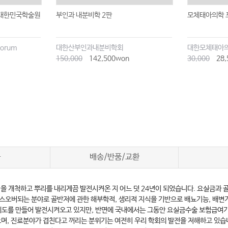
0 대한민국학술원
부인과 내분비학 2판
모체태아의학 
Forum
대한산부인과내분비학회
대한모체태아
150,000
142,500won
30,000
28,
차
배송/반품/교환
을 개척하고 뿌리를 내리게끔 발전시켜온 지 어느 덧 24년이 되었습니다. 요실금
스오버되는 분야로 골반저에 관한 해부학적, 생리적 지식을 기반으로 배뇨기능, 배변
증제도를 만들어 발전시켜오고 있지만, 반면에 국내에서는 그동안 요실금수술 보험급
며, 진료분야가 겹친다고 꺼리는 분위기는 여전히 우리 학회의 발전을 저해하고 있습