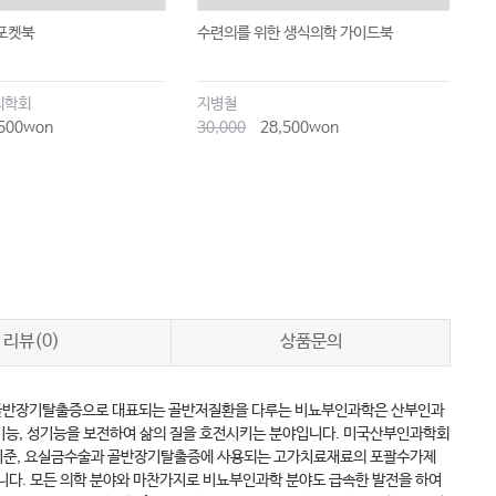
포켓북
수련의를 위한 생식의학 가이드북
부
의학회
지병철
대
500won
30,000
28,500won
3
리뷰(0)
상품문의
과 골반장기탈출증으로 대표되는 골반저질환을 다루는 비뇨부인과학은 산부인과
기능, 성기능을 보전하여 삶의 질을 호전시키는 분야입니다. 미국산부인과학회
여기준, 요실금수술과 골반장기탈출증에 사용되는 고가치료재료의 포괄수가제
니다. 모든 의학 분야와 마찬가지로 비뇨부인과학 분야도 급속한 발전을 하여