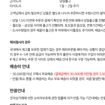
군자도서
당일출고
타사도서
1일 ~ 2일 추가
Chapter 20 자궁을 보전하는 자궁거상술… …………………… 205
고객님께서 급히 필요하신 상품은 별도로 나누어 주문하시면 수령시간이 절
Chapter 21 질첨부 지지술… …………………………………… 213
- 당일 13시 이전에 주문과 결제가 확인된 주문건에 대해서 당일출고를 진행
Chapter 22 전질벽교정술………………………………………… 223
- 월요일 ~ 금요일 사이에 출고가 진행되며, 토요일과 일요일, 연휴기간에는
Chapter 23 후질벽교정술………………………………………… 241
- 도서수령일의 경우 제품이 출고된 후 하루에서 이틀정도 추가되며, 배송시
Chapter 24 골반장기탈출증과 하부요로증상… ……………… 253
해외원서의 경우
Chapter 25 골반장기탈출증수술 전 후 관리…………………… 263
국내에서 재고를 보유한 업체가 없는 경우 해외주문을 해야 하는 상황이 생깁
Chapter 26 메쉬를 이용한 수술 후 발생한 합병증의 처치… … 273
이 경우 4~5주 안에 공급이 가능하며 현지 출판사 사정에 따라 구입이 어려운
# 재고 유무는 주문 전 사이트 상에서 배송 안내 문구로 구분 가능하며, 필요
배송비 안내
Index ………………………………………………………… 279
- 30,000원 이상 구매시 무료배송
(결제금액이 30,000원 미만일 경우 3
- 반품/취소.환불 시 배송비는 최소 무료 배송이 되었을 경우, 처음 발생한 
반품안내
전자상거래에 의한 소비자보호에 관한 법률에 의거 반품 가능 기간내에는 반품