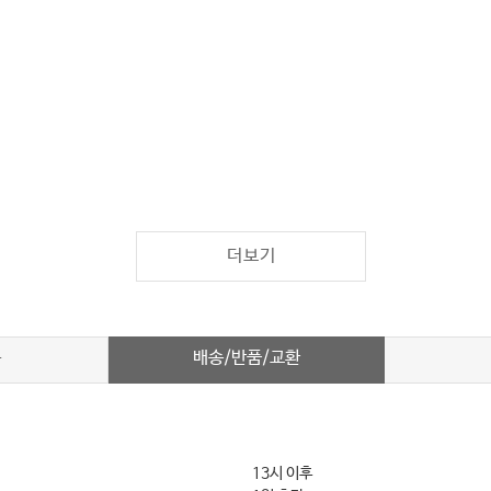
더보기
배송/반품/교환
차
13시 이후