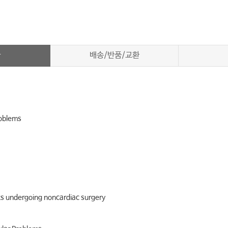
차
배송/반품/교환
oblems
 undergoing noncardiac surgery