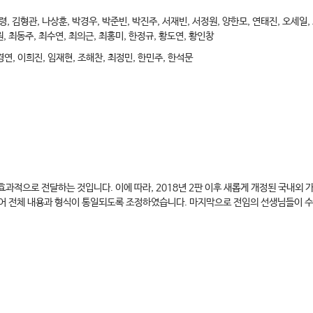
령, 김형관, 나상훈, 박경우, 박준빈, 박진주, 서재빈, 서정원, 양한모, 연태진, 오세일,
원, 최동주, 최수연, 최의근, 최홍미, 한정규, 황도연, 황인창
경연, 이희진, 임재현, 조해찬, 최정민, 한민주, 한석문
과적으로 전달하는 것입니다. 이에 따라, 2018년 2판 이후 새롭게 개정된 국내외 
두어 전체 내용과 형식이 통일되도록 조정하였습니다. 마지막으로 전임의 선생님들이 