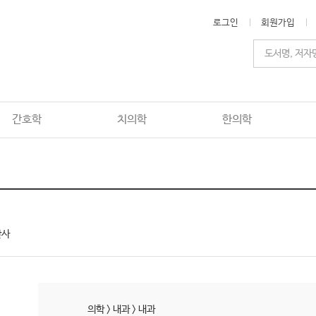
로그인
회원가입
간호학
치의학
한의학
판사
의학
>
내과
>
내과