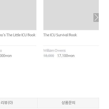
`s The Little ICU Book
The ICU Survival Book
실
no
William Owens
서
000won
18,000
17,100won
3
리뷰(0)
상품문의