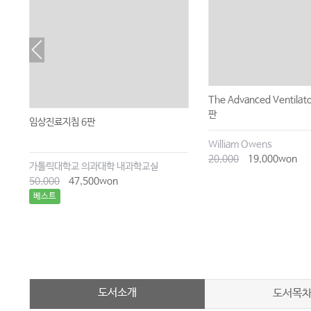
The Advanced Ventilat
판
임상진료지침 6판
William Owens
20,000
19,000won
가톨릭대학교 의과대학 내과학교실
50,000
47,500won
베스트
도서소개
도서목