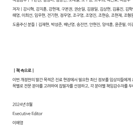
책임감수 | 구본권, 김명아, 김상현, 오세일, 조구영, 조주희, 채인호, 최동주
저자 | 강시혁, 강지훈, 강현재, 구본권, 권순일, 김광일, 김상현, 김용진, 김학
해영, 이희선, 임우현, 전기현, 정우영, 조구영, 조영진, 조현승, 조현재, 조형
도움주신 분들 | 김재현, 박성준, 배난영, 송진언, 안현진, 양석훈, 윤준필, 이
｜책 속으로｜
이번 개정판의 발간 목적은 진료 현장에서 필요한 최신 정보를 임상의들에게 효
목별로 전문 분야를 고려하여 집필자를 선정하고, 각 분야별 책임감수자를 
2024년 8월
Executive Editor
이해영