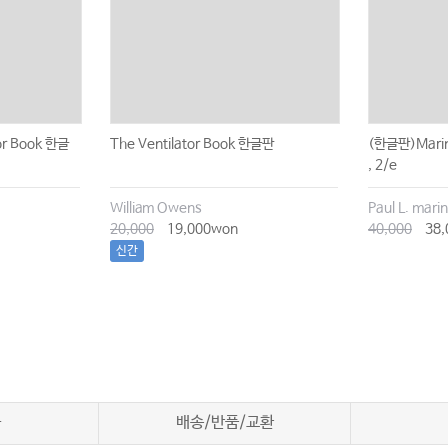
or Book 한글
The Ventilator Book 한글판
(한글판)Marino
, 2/e
William Owens
Paul L. mari
20,000
19,000won
40,000
38,
신간
차
배송/반품/교환