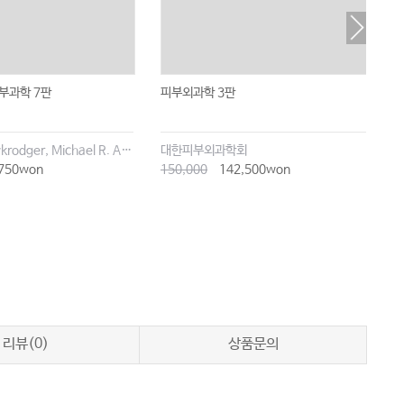
부과학 7판
피부외과학 3판
M
H
Ma
David J. Gawkrodger, Michael R. Ardern-Jones
대한피부외과학회
A
750won
150,000
142,500won
2
리뷰(0)
상품문의