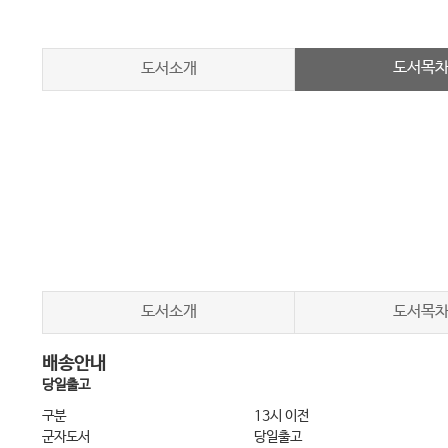
도서목
도서소개
도서소개
도서목
배송안내
당일출고
구분
13시 이전
군자도서
당일출고