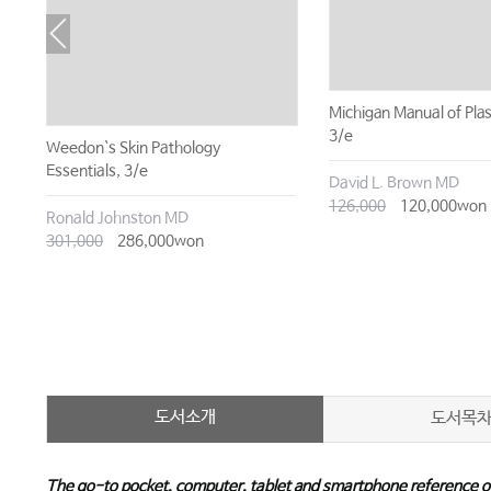
Michigan Manual of Plas
3/e
Weedon`s Skin Pathology
Essentials, 3/e
David L. Brown MD
126,000
120,000won
Ronald Johnston MD
301,000
286,000won
도서소개
도서목
The go-to pocket, computer, tablet and smartphone reference on