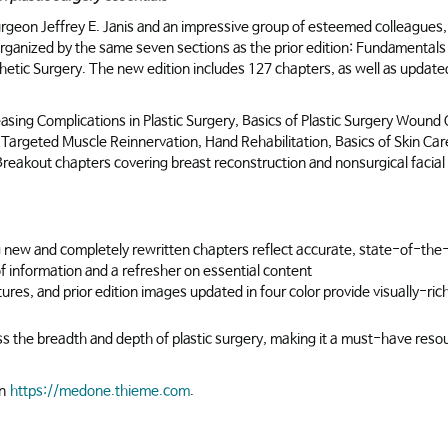
surgeon Jeffrey E. Janis and an impressive group of esteemed colleagues, 
s organized by the same seven sections as the prior edition: Fundamental
hetic Surgery. The new edition includes 127 chapters, as well as update
sing Complications in Plastic Surgery, Basics of Plastic Surgery Wound 
 Targeted Muscle Reinnervation, Hand Rehabilitation, Basics of Skin Ca
eakout chapters covering breast reconstruction and nonsurgical facial
ng new and completely rewritten chapters reflect accurate, state-of-the-
f information and a refresher on essential content
res, and prior edition images updated in four color provide visually-rich
 the breadth and depth of plastic surgery, making it a must-have resour
on
https://medone.thieme.com
.