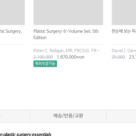
tic Surgery,
Plastic Surgery: 6-Volume Set, 5th
한눈에 보는 피
Edition
Peter C. Neligan, MB, FRCS(I), FRCSC, FACS
2,100,000
1,870,000won
25,000
23,
해외주문가능
차
배송/반품/교환
 plastic surgery essentials