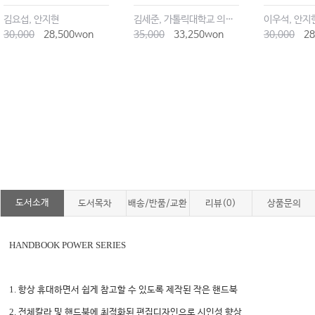
김요섭, 안지현
김세준, 가톨릭대학교 의과대학 학생회
이우석, 안지
30,000
28,500won
35,000
33,250won
30,000
28
도서소개
도서목차
배송/반품/교환
리뷰(0)
상품문의
HANDBOOK POWER SERIES
1.
항상 휴대하면서 쉽게 참고할 수 있도록 제작된 작은 핸드북
2.
전체칼라 및 핸드북에 최적화된 편집디자인으로 시인성 향상