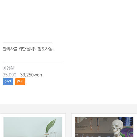
한의사를 위한 실비보험&자동...
예영철
35,000
33,250won
신간
인기