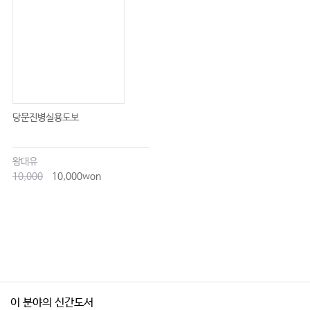
당문진병실용도보
왕대유
10,000
10,000won
이 분야의 신간도서