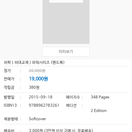
미리보기
의학
>
의대교재
>
파워시리즈 (핸드북)
정가
20,000원
19,000원
판매가
적립금
380원
발행일
2015-09-18
페이지수
348 Pages
ISBN13
9788962783261
에디션
2 Edition
제본형태
Softcover
배송비
3,000원 (3만원 이상 구매 시, 무료배송)