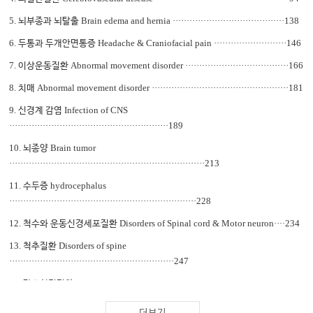
5.
Brain edema and hernia ········································138
뇌부종과 뇌탈출
6.
Headache & Craniofacial pain ··························146
두통과 두개안면통증
7.
Abnormal movement disorder ·····································166
이상운동질환
8.
Abnormal movement disorder ·················································181
치매
9.
Infection of CNS
신경계 감염
·························································189
10.
Brain tumor
뇌종양
······································································213
11.
hydrocephalus
수두증
···································································228
12.
Disorders of Spinal cord & Motor neuron····234
척수와 운동신경세포질환
13.
Disorders of spine
척추질환
···························································247
14.
Peripheral nerve disorder
말초신경질환
············································266