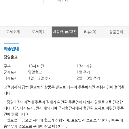
더보기
15.
Neuromuscular junction disease
신경근육접합질환
····························284
16.
muscle disease
근육질환
·······························································290
배송/반품/교환
도서소개
도서목차
리뷰(0)
상품문의
17.
Demyelinating disease
탈수초성질환
···············································301
배송안내
18.
Epilepsy
간질
···············································································308
당일출고
19.
Neurocutaneous syndrome
신경피부질환
구분
13시 이전
13시 이후
·········································321
군자도서
당일출고
1일 추가
타사도서
1일 ~ 2일 추가
2일 ~ 3일 추가
20.
Head trauma
두부외상
··································································330
고객님께서 급히 필요하신 상품은 별도로 나누어 주문하시면 수령시간이 절약됩
니다.
- 당일 13시 이전에 주문과 결제가 확인된 주문건에 대해서 당일출고를 진행합
니다. (단, 타사도서, 원서 제외되며 군자출판사에서 출간된 도서로 이뤄진 주문
건에 한합니다.)
- 월요일 ~ 금요일 사이에 출고가 진행되며, 토요일과 일요일, 연휴기간에는 배
송업무가 없으므로 구매에 참고 바랍니다.