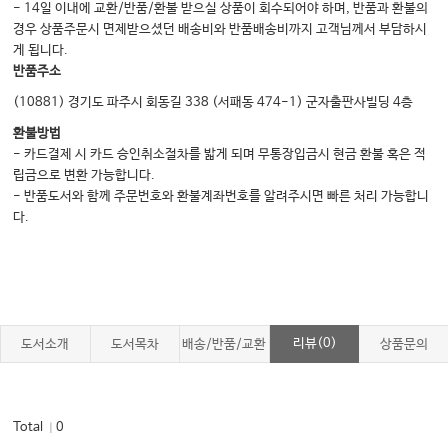
- 14일 이내에 교환/반품/환불 받으실 상품이 회수되어야 하며, 반품과 환불의
경우 상품주문시 면제받으셨던 배송비와 반품배송비까지 고객님께서 부담하시
게 됩니다.
반품주소
(10881) 경기도 파주시 회동길 338 (서패동 474-1) 군자출판사빌딩 4층
환불방법
- 카드결제 시 카드 승인취소절차를 밟게 되며 무통장입금시 현금 환불 혹은 적
립금으로 변환 가능합니다.
- 반품도서와 함께 주문번호와 환불계좌번호를 알려주시면 빠른 처리 가능합니
다.
리뷰(0)
도서소개
도서목차
배송/반품/교환
상품문의
Total
0
｜