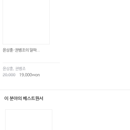
윤상훈·권병조의 알짜...
윤상훈, 권병조
20,000
19,000won
이 분야의 베스트원서