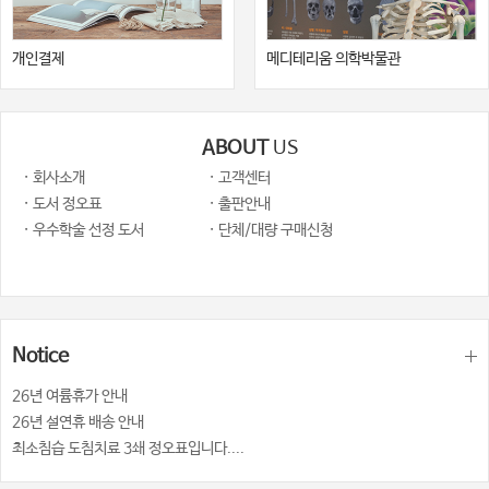
개인결제
메디테리움 의학박물관
ABOUT
US
· 회사소개
· 고객센터
· 도서 정오표
· 출판안내
· 우수학술 선정 도서
· 단체/대량 구매신청
Notice
26년 여륨휴가 안내
26년 설연휴 배송 안내
최소침습 도침치료 3쇄 정오표입니다....