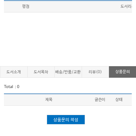
평점
도서리뷰
상품문의
도서소개
도서목차
배송/반품/교환
리뷰(0)
Total
0
｜
제목
글쓴이
상태
상품문의 작성