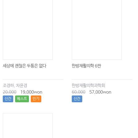
세상에 괜찮은 두통은 없다
한방재활의학 6판
조경하, 차윤경
한방재활의학과학회
20,000
19,000won
60,000
57,000won
신간
베스트
인기
신간