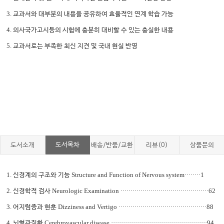
3.
교과서와 대부분의 내용을 공유하여 효율적인 연계 학습 가능
4.
의사국가고시등의 시험에 충분히 대비할 수 있는 충실한 내용
5.
교과서로는 부족한 최신 지견 및 국내 현실 반영
도서목차
도서소개
배송/반품/교환
리뷰(0)
상품문의
1.
Structure and Function of Nervous system········1
신경계의 구조와 기능
2.
Neurologic Examination ············································62
신경학적 검사
3.
Dizziness and Vertigo ············································88
어지럼증과 현훈
4.
Cerebrovascular disease ················································94
뇌혈관질환