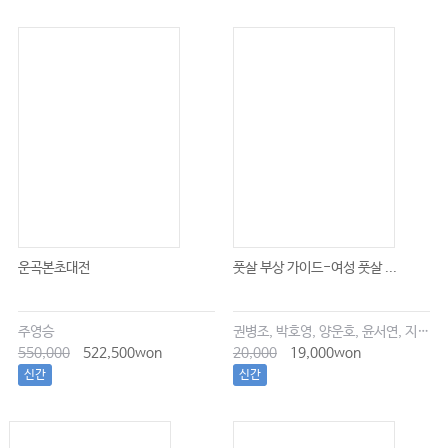
운곡본초대전
풋살 부상 가이드-여성 풋살 ...
주영승
권병조, 박호영, 양운호, 윤서연, 지현우
550,000
522,500won
20,000
19,000won
신간
신간