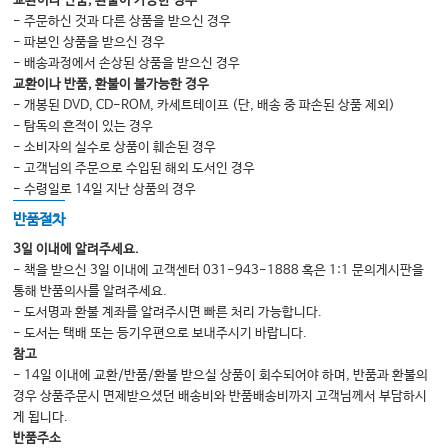
교환이나 반품, 환불이 가능한 경우
- 주문하신 것과 다른 상품을 받으신 경우
Episode 15 전정신경염
- 파본인 상품을 받으신 경우
- 배송과정에서 손상된 상품을 받으신 경우
교환이나 반품, 환불이 불가능한 경우
PART 05. 호르몬대사 질환
- 개봉된 DVD, CD-ROM, 카세트테이프 (단, 배송 중 파손된 상품 제외)
Episode 16 골다공증
- 탐독의 흔적이 있는 경우
- 소비자의 실수로 상품이 훼손된 경우
Episode 17 갑상선항진증
- 고객님의 주문으로 수입된 해외 도서인 경우
Episode 18 갑상선저하증
- 수령일로 14일 지난 상품의 경우
Episode 19 쿠싱증후군
반품절차
3일 이내에 알려주세요.
- 책을 받으신 3일 이내에 고객센터 031-943-1888 혹은 1:1 문의게시판을
통해 반품의사를 알려주세요.
- 도서명과 환불 계좌를 알려주시면 빠른 처리 가능합니다.
- 도서는 택배 또는 등기우편으로 보내주시기 바랍니다.
참고
- 14일 이내에 교환/반품/환불 받으실 상품이 회수되어야 하며, 반품과 환불의
경우 상품주문시 면제받으셨던 배송비와 반품배송비까지 고객님께서 부담하시
게 됩니다.
반품주소