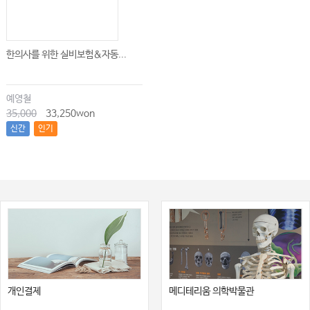
한의사를 위한 실비보험&자동...
예영철
35,000
33,250won
신간
인기
개인결제
메디테리움 의학박물관