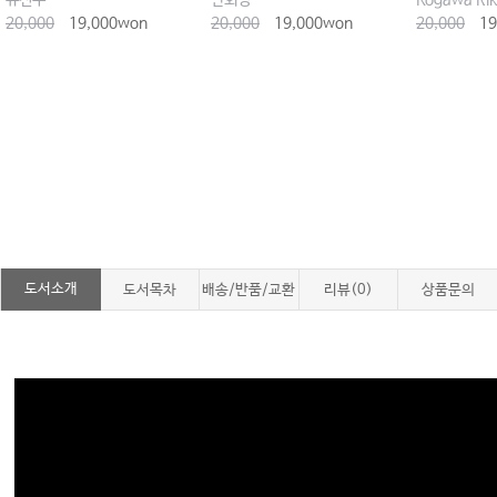
유진수
안회영
20,000
19,000won
20,000
19,000won
20,000
19
도서소개
도서목차
배송/반품/교환
리뷰(0)
상품문의