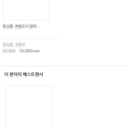
윤상훈·권병조의 알짜...
윤상훈, 권병조
20,000
19,000won
이 분야의 베스트원서