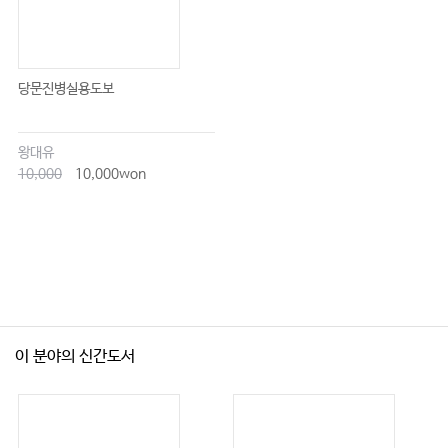
당문진병실용도보
왕대유
10,000
10,000won
이 분야의 신간도서