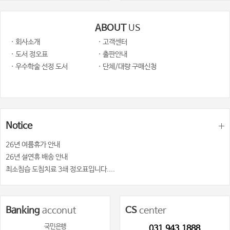
ABOUT
US
· 회사소개
· 고객센터
· 도서 정오표
· 출판안내
· 우수학술 선정 도서
· 단체/대량 구매신청
Notice
26년 여륨휴가 안내
26년 설연휴 배송 안내
최소침습 도침치료 3쇄 정오표입니다....
Banking
acconut
CS
center
국민은행
031.943.1888