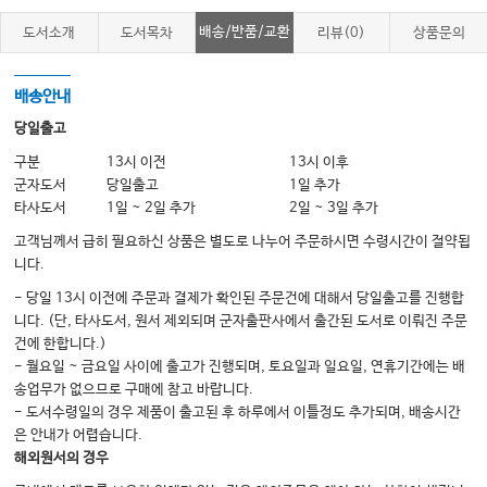
Episode 16 기흉
배송/반품/교환
도서소개
도서목차
리뷰(0)
상품문의
Episode 17 미주신경성 실신
Episode 18 상심실성 빈맥
배송안내
당일출고
구분
13시 이전
13시 이후
군자도서
당일출고
1일 추가
타사도서
1일 ~ 2일 추가
2일 ~ 3일 추가
<2권>
고객님께서 급히 필요하신 상품은 별도로 나누어 주문하시면 수령시간이 절약됩
PART 01. 알레르기, 아토피 질환
니다.
Episode 01 알레르기
- 당일 13시 이전에 주문과 결제가 확인된 주문건에 대해서 당일출고를 진행합
니다. (단, 타사도서, 원서 제외되며 군자출판사에서 출간된 도서로 이뤄진 주문
Episode 02 알레르기 비염
건에 한합니다.)
Episode 03 아토피 피부염
- 월요일 ~ 금요일 사이에 출고가 진행되며, 토요일과 일요일, 연휴기간에는 배
송업무가 없으므로 구매에 참고 바랍니다.
Episode 04 천식
- 도서수령일의 경우 제품이 출고된 후 하루에서 이틀정도 추가되며, 배송시간
은 안내가 어렵습니다.
해외원서의 경우
PART 02. 감염 질환