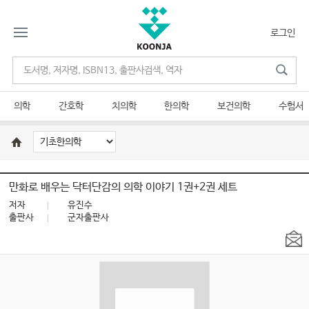
로그인
의학
간호학
치의학
한의학
보건의학
수험서
만화로 배우는 닥터단감의 의학 이야기 1권+2권 세트
저자
유진수
출판사
군자출판사