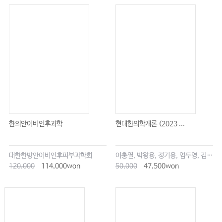
한의안이비인후과학
현대한의학개론 (2023 ...
대한한방안이비인후피부과학회
이충열, 박왕용, 정기용, 엄두영, 김창업
120,000
114,000won
50,000
47,500won