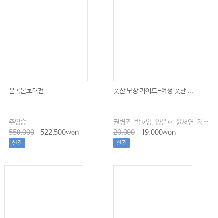
운곡본초대전
풋살 부상 가이드-여성 풋살 ...
주영승
권병조, 박호영, 양운호, 윤서연, 지현우
550,000
522,500won
20,000
19,000won
신간
신간