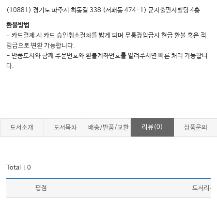
(10881) 경기도 파주시 회동길 338 (서패동 474-1) 군자출판사빌딩 4층
환불방법
- 카드결제 시 카드 승인취소절차를 밟게 되며 무통장입금시 현금 환불 혹은 적
립금으로 변환 가능합니다.
- 반품도서와 함께 주문번호와 환불계좌번호를 알려주시면 빠른 처리 가능합니
다.
리뷰(0)
도서소개
도서목차
배송/반품/교환
상품문의
Total
0
｜
평점
도서리뷰