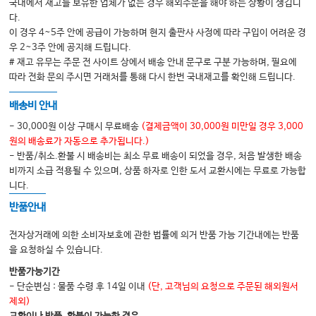
국내에서 재고를 보유한 업체가 없는 경우 해외주문을 해야 하는 상황이 생깁니
Episode 05 독감
다.
Episode 06 결핵 (1)
이 경우 4~5주 안에 공급이 가능하며 현지 출판사 사정에 따라 구입이 어려운 경
우 2~3주 안에 공지해 드립니다.
Episode 07 결핵 (2)
# 재고 유무는 주문 전 사이트 상에서 배송 안내 문구로 구분 가능하며, 필요에
Episode 08 대상포진
따라 전화 문의 주시면 거래처를 통해 다시 한번 국내재고를 확인해 드립니다.
배송비 안내
PART 03. 해외여행 특집
- 30,000원 이상 구매시 무료배송
(결제금액이 30,000원 미만일 경우 3,000
Episode 09 말라리아
원의 배송료가 자동으로 추가됩니다.)
- 반품/취소.환불 시 배송비는 최소 무료 배송이 되었을 경우, 처음 발생한 배송
Episode 10 뎅기열
비까지 소급 적용될 수 있으며, 상품 하자로 인한 도서 교환시에는 무료로 가능합
Episode 11 여행자 설사
니다.
반품안내
전자상거래에 의한 소비자보호에 관한 법률에 의거 반품 가능 기간내에는 반품
PART 04. 어지럼증
을 요청하실 수 있습니다.
Episode 12 멀미
반품가능기간
- 단순변심 : 물품 수령 후 14일 이내
(단, 고객님의 요청으로 주문된 해외원서
Episode 13 이석증
제외)
Episode 14 메니에르씨 병