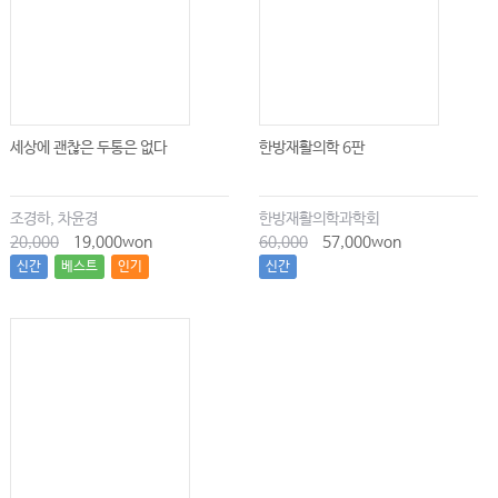
세상에 괜찮은 두통은 없다
한방재활의학 6판
조경하, 차윤경
한방재활의학과학회
20,000
19,000won
60,000
57,000won
신간
베스트
인기
신간